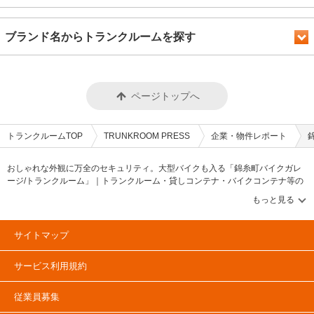
ブランド名からトランクルームを探す
ページトップへ
トランクルームTOP
TRUNKROOM PRESS
企業・物件レポート
おしゃれな外観に万全のセキュリティ。大型バイクも入る「錦糸町バイクガレ
ージ/トランクルーム」｜トランクルーム・貸しコンテナ・バイクコンテナ等の
ニュースや情報を伝えるWEBメディア【トランクルームプレス/TRUNKROOM
PRESS】トランクルーム・貸しコンテナ・バイクコンテナ等のニュースや情報
を伝えるメディアです。トランクルーム市場や貸しコンテナに関する「PRESS
特集」&「協会ニュース」、トランクルームや貸しコンテナの物件レポートや企
サイトマップ
業情報に関する「企業・物件レポート」コンテンツ充実！トランクルーム市場
のデータやランキング情報に関する「調査データ・ランキング」&「建物・土地
サービス利用規約
活用（資産運用）」とトランクルーム・貸しコンテナ市場の情報に関する「ト
ランクルームマーケット」コンテンツも確認可能です。トランクルームや貸し
コンテナ、バイクコンテナのユーザーインタビューを掲載する「ユーザーイン
従業員募集
タビュー」とトランクルームや貸しコンテナに関する記事も掲載中。