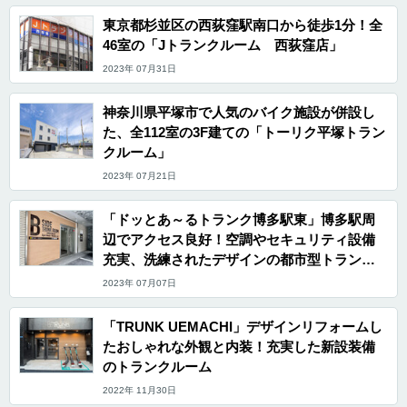
東京都杉並区の西荻窪駅南口から徒歩1分！全
46室の「Jトランクルーム 西荻窪店」
2023年 07月31日
神奈川県平塚市で人気のバイク施設が併設し
た、全112室の3F建ての「トーリク平塚トラン
クルーム」
2023年 07月21日
「ドッとあ～るトランク博多駅東」博多駅周
辺でアクセス良好！空調やセキュリティ設備
充実、洗練されたデザインの都市型トランク
ルーム
2023年 07月07日
「TRUNK UEMACHI」デザインリフォームし
たおしゃれな外観と内装！充実した新設装備
のトランクルーム
2022年 11月30日