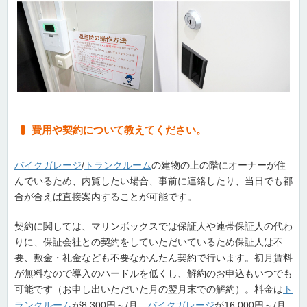
費用や契約について教えてください。
バイクガレージ
/
トランクルーム
の建物の上の階にオーナーが住
んでいるため、内覧したい場合、事前に連絡したり、当日でも都
合が合えば直接案内することが可能です。
契約に関しては、マリンボックスでは保証人や連帯保証人の代わ
りに、保証会社との契約をしていただいているため保証人は不
要、敷金・礼金なども不要なかんたん契約で行います。初月賃料
が無料なので導入のハードルを低くし、解約のお申込もいつでも
可能です（お申し出いただいた月の翌月末での解約）。料金は
ト
ランクルーム
が8,300円～/月、
バイクガレージ
が16,000円～/月