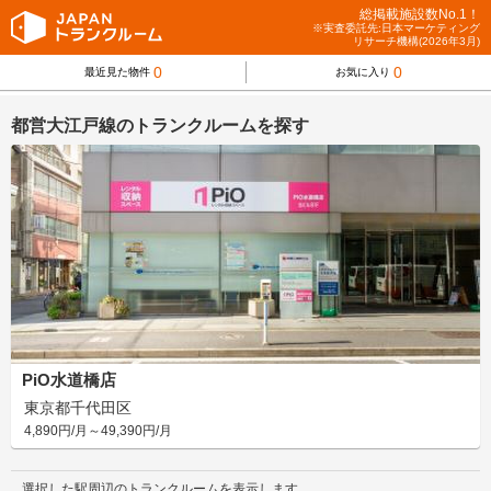
総掲載施設数No.1！
※実査委託先:日本マーケティング
リサーチ機構(2026年3月)
0
0
最近見た物件
お気に入り
都営大江戸線のトランクルームを探す
PiO水道橋店
東京都千代田区
4,890円/月～49,390円/月
選択した駅周辺のトランクルームを表示します