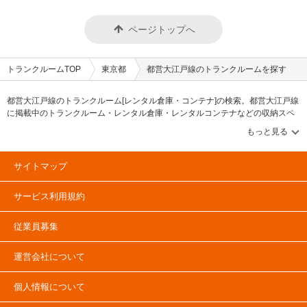
ページトップへ
トランクルームTOP
東京都
都営大江戸線のトランクルームを探す
都営大江戸線のトランクルーム[レンタル倉庫・コンテナ]の検索。都営大江戸線
に掲載中のトランクルーム・レンタル倉庫・レンタルコンテナなどの収納スペ
ースを、借りたい地域から探して、広さ・料金[賃料]・セキュリティ・空調完
備・24時間出し入れ可能などの希望条件で絞込み！豊富な物件数から様々な方
法でご希望の収納スペースを簡単に探せるトランクルーム情報サイトです。都
営大江戸線で気になるトランクルームを見つけたら、メールか電話でお問合せ
サイトマップ
が可能です（無料）。
サービス利用規約
従業員募集
運営会社について
個人情報について