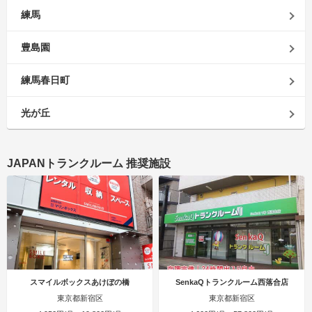
練馬
豊島園
練馬春日町
光が丘
JAPANトランクルーム 推奨施設
スマイルボックスあけぼの橋
SenkaQトランクルーム西落合店
東京都新宿区
東京都新宿区