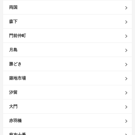
両国
森下
門前仲町
月島
勝どき
築地市場
汐留
大門
赤羽橋
麻布十番