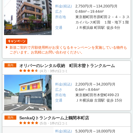
料金(税込)
2,750円/月～134,200円/月
広さ
0.48m²～19.44m²
所在地
東京都町田市原町田２－４－３ ス
カイパレス町田 １階・地下１階
交通
ＪＲ横浜線 町田駅 徒歩 6分
新規ご契約で月額使用料がお安くなるキャンペーンを実施している物件も
ございます。お気軽にお問い合わせください。
オリバーのレンタル収納 町田木曽トランクルーム
屋内
(4.7)・3件の口コミ
料金(税込)
2,200円/月～34,200円/月
広さ
0.4m²～8.64m²
所在地
東京都町田市木曽町499-23
交通
ＪＲ横浜線 古淵駅 徒歩 15分
SenkaQトランクルーム上鶴間本町店
屋内
(5.0)・1件の口コミ
料金(税込)
5,300円/月～18,000円/月