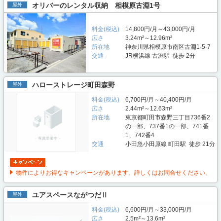
オリバーのレンタル収納 相模原古淵1号
屋外
料金(税込)
14,800円/月～43,000円/月
広さ
3.24m²～12.96m²
所在地
神奈川県相模原市南区古淵1-5-7
交通
JR横浜線 古淵駅 徒歩 2分
ハローストレージ町田森野
屋外
料金(税込)
6,700円/月～40,400円/月
広さ
2.44m²～12.63m²
所在地
東京都町田市森野三丁目736番2
の一部、737番1の一部、741番
1、742番4
交通
小田急小田原線 町田駅 徒歩 21分
物件によりお得なキャンペーンがあります。詳しくはお問合せください。
ユアスペースながつだⅡ
屋外
料金(税込)
6,600円/月～33,000円/月
広さ
2.5m²～13.6m²