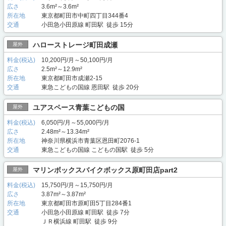
広さ
3.6m²～3.6m²
所在地
東京都町田市中町四丁目344番4
交通
小田急小田原線 町田駅 徒歩 15分
ハローストレージ町田成瀬
屋外
料金(税込)
10,200円/月～50,100円/月
広さ
2.5m²～12.9m²
所在地
東京都町田市成瀬2-15
交通
東急こどもの国線 恩田駅 徒歩 20分
ユアスペース青葉こどもの国
屋外
料金(税込)
6,050円/月～55,000円/月
広さ
2.48m²～13.34m²
所在地
神奈川県横浜市青葉区恩田町2076-1
交通
東急こどもの国線 こどもの国駅 徒歩 5分
マリンボックスバイクボックス原町田店part2
屋外
料金(税込)
15,750円/月～15,750円/月
広さ
3.87m²～3.87m²
所在地
東京都町田市原町田5丁目284番1
交通
小田急小田原線 町田駅 徒歩 7分
ＪＲ横浜線 町田駅 徒歩 9分