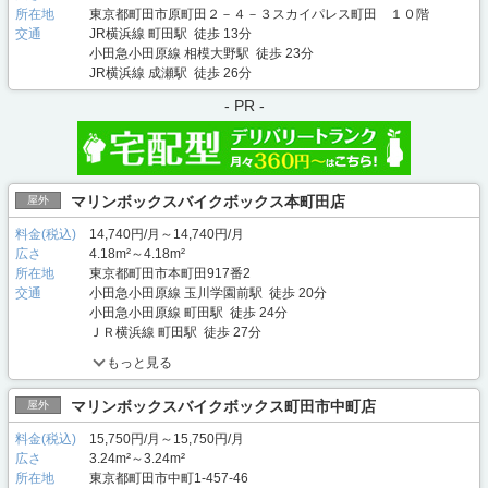
所在地
東京都町田市原町田２－４－３スカイパレス町田 １０階
交通
JR横浜線 町田駅 徒歩 13分
小田急小田原線 相模大野駅 徒歩 23分
JR横浜線 成瀬駅 徒歩 26分
- PR -
マリンボックスバイクボックス本町田店
屋外
料金(税込)
14,740円/月～14,740円/月
広さ
4.18m²～4.18m²
所在地
東京都町田市本町田917番2
交通
小田急小田原線 玉川学園前駅 徒歩 20分
小田急小田原線 町田駅 徒歩 24分
ＪＲ横浜線 町田駅 徒歩 27分
もっと見る
マリンボックスバイクボックス町田市中町店
屋外
料金(税込)
15,750円/月～15,750円/月
広さ
3.24m²～3.24m²
所在地
東京都町田市中町1-457-46