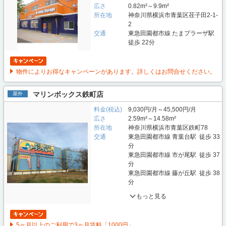
広さ
0.82m²～9.9m²
所在地
神奈川県横浜市青葉区荏子田2-1-
2
交通
東急田園都市線 たまプラーザ駅
徒歩 22分
物件によりお得なキャンペーンがあります。詳しくはお問合せください。
マリンボックス鉄町店
屋外
料金(税込)
9,030円/月～45,500円/月
広さ
2.59m²～14.58m²
所在地
神奈川県横浜市青葉区鉄町78
交通
東急田園都市線 青葉台駅 徒歩 33
分
東急田園都市線 市が尾駅 徒歩 37
分
東急田園都市線 藤が丘駅 徒歩 38
分
もっと見る
5ヶ月以上のご利用で3ヶ月賃料「1000円」