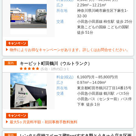
広さ
2.29m²～12.21m²
所在地
神奈川県川崎市麻生区下麻生1-
32-30
交通
小田急小田原線 柿生駅 徒歩 25分
東急こどもの国線 こどもの国駅
徒歩 51分
物件によりお得なキャンペーンがあります。詳しくはお問合せください。
キーピット町田鶴川（ウルトランク）
屋内
(5.0)・1件の口コミ
料金(税込)
6,160円/月～85,800円/月
広さ
0.97m²～14.09m²
所在地
東京都町田市鶴川2丁目14番15号
交通
小田急小田原線 鶴川駅 バス5分
小田急バス（センター前）バス停
下車 徒歩 1分
最大5ヶ月賃料半額・初回事務手数料無料
レンタル収納スペース蔵Rentすすき野とうきゅう店Ｂ区画
屋内