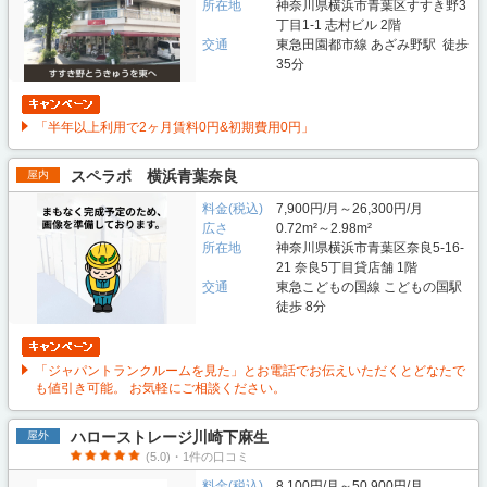
所在地
神奈川県横浜市青葉区すすき野3
丁目1-1 志村ビル 2階
交通
東急田園都市線 あざみ野駅 徒歩
35分
「半年以上利用で2ヶ月賃料0円&初期費用0円」
スペラボ 横浜青葉奈良
屋内
料金(税込)
7,900円/月～26,300円/月
広さ
0.72m²～2.98m²
所在地
神奈川県横浜市青葉区奈良5-16-
21 奈良5丁目貸店舗 1階
交通
東急こどもの国線 こどもの国駅
徒歩 8分
「ジャパントランクルームを見た」とお電話でお伝えいただくとどなたで
も値引き可能。 お気軽にご相談ください。
ハローストレージ川崎下麻生
屋外
(5.0)・1件の口コミ
料金(税込)
8,100円/月～50,900円/月