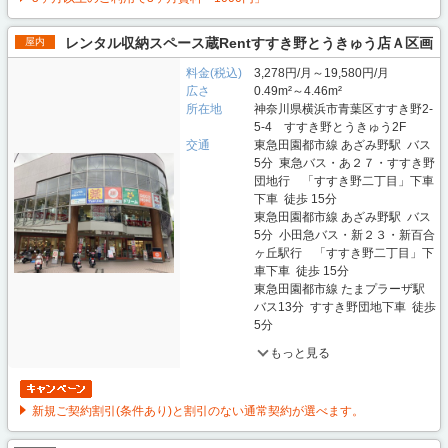
レンタル収納スペース蔵Rentすすき野とうきゅう店Ａ区画
屋内
料金(税込)
3,278円/月～19,580円/月
広さ
0.49m²～4.46m²
所在地
神奈川県横浜市青葉区すすき野2-
5-4 すすき野とうきゅう2F
交通
東急田園都市線 あざみ野駅 バス
5分 東急バス・あ２７・すすき野
団地行 「すすき野二丁目」下車
下車 徒歩 15分
東急田園都市線 あざみ野駅 バス
5分 小田急バス・新２３・新百合
ヶ丘駅行 「すすき野二丁目」下
車下車 徒歩 15分
東急田園都市線 たまプラーザ駅
バス13分 すすき野団地下車 徒歩
5分
もっと見る
新規ご契約割引(条件あり)と割引のない通常契約が選べます。