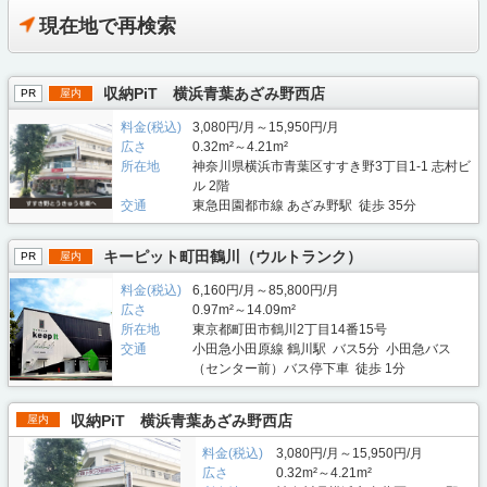
現在地で再検索
収納PiT 横浜青葉あざみ野西店
PR
屋内
料金(税込)
3,080円/月～15,950円/月
広さ
0.32m²～4.21m²
所在地
神奈川県横浜市青葉区すすき野3丁目1-1 志村ビ
ル 2階
交通
東急田園都市線 あざみ野駅 徒歩 35分
キーピット町田鶴川（ウルトランク）
PR
屋内
料金(税込)
6,160円/月～85,800円/月
広さ
0.97m²～14.09m²
所在地
東京都町田市鶴川2丁目14番15号
交通
小田急小田原線 鶴川駅 バス5分 小田急バス
（センター前）バス停下車 徒歩 1分
収納PiT 横浜青葉あざみ野西店
屋内
料金(税込)
3,080円/月～15,950円/月
広さ
0.32m²～4.21m²