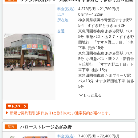
料金(税込)
4,378円/月～21,780円/月
広さ
0.9m²～4.22m²
所在地
神奈川県横浜市青葉区すすき野2-
5-4 すすき野とうきゅう2F
交通
東急田園都市線 あざみ野駅 バス
5分 東急バス・あ２７・すすき野
団地行 「すすき野二丁目」下車
下車 徒歩 15分
東急田園都市線 あざみ野駅 バス
5分 小田急バス・新２３・新百合
ヶ丘駅行 「すすき野二丁目」下
車下車 徒歩 15分
東急田園都市線 たまプラーザ駅
バス13分 すすき野団地下車 徒歩
5分
もっと見る
新規ご契約割引(条件あり)と割引のない通常契約が選べます。
ハローストレージあざみ野
屋内
料金(税込)
7,400円/月～72,400円/月