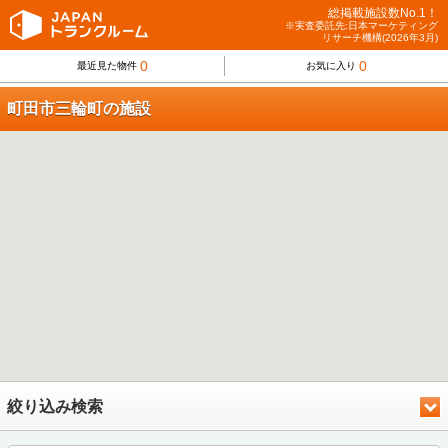
総掲載施設数No.1！
※実査委託先:日本マーケティング
リサーチ機構(2026年3月)
0
0
最近見た物件
お気に入り
町田市三輪町の施設
絞り込み検索