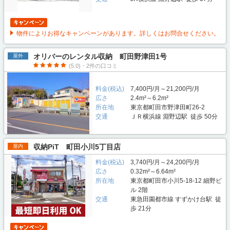
物件によりお得なキャンペーンがあります。詳しくはお問合せください。
オリバーのレンタル収納 町田野津田1号
屋外
(5.0)・2件の口コミ
料金(税込)
7,400円/月～21,200円/月
広さ
2.4m²～6.2m²
所在地
東京都町田市野津田町26-2
交通
ＪＲ横浜線 淵野辺駅 徒歩 50分
収納PiT 町田小川5丁目店
屋内
料金(税込)
3,740円/月～24,200円/月
広さ
0.32m²～6.64m²
所在地
東京都町田市小川5-18-12 細野ビ
ル 2階
交通
東急田園都市線 すずかけ台駅 徒
歩 21分