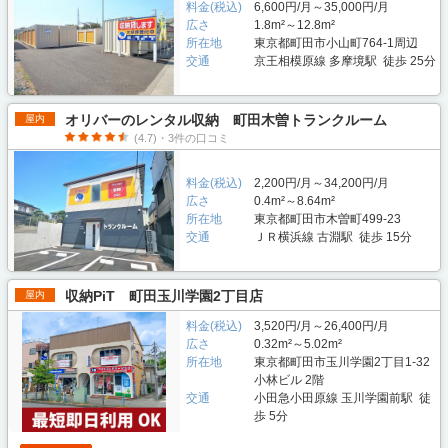
料金(税込)
6,600円/月～35,000円/月
広さ
1.8m²～12.8m²
所在地
東京都町田市小山町764-1周辺
交通
京王相模原線 多摩境駅 徒歩 25分
オリバーのレンタル収納 町田木曽トランクルーム
屋内
(4.7)・3件の口コミ
料金(税込)
2,200円/月～34,200円/月
広さ
0.4m²～8.64m²
所在地
東京都町田市木曽町499-23
交通
ＪＲ横浜線 古淵駅 徒歩 15分
収納PiT 町田玉川学園2丁目店
屋内
料金(税込)
3,520円/月～26,400円/月
広さ
0.32m²～5.02m²
所在地
東京都町田市玉川学園2丁目1-32
小林ビル 2階
交通
小田急小田原線 玉川学園前駅 徒
歩 5分