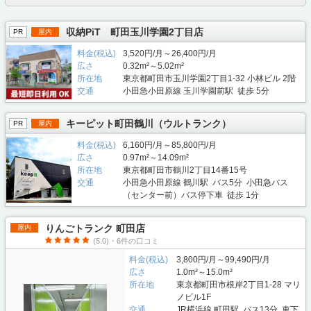
収納PiT 町田玉川学園2丁目店
PR
屋内
料金(税込)
3,520円/月～26,400円/月
広さ
0.32m²～5.02m²
所在地
東京都町田市玉川学園2丁目1-32 小林ビル 2階
交通
小田急小田原線 玉川学園前駅 徒歩 5分
キーピット町田鶴川（ウルトランク）
PR
屋内
料金(税込)
6,160円/月～85,800円/月
広さ
0.97m²～14.09m²
所在地
東京都町田市鶴川2丁目14番15号
交通
小田急小田原線 鶴川駅 バス5分 小田急バス
（センター前）バス停下車 徒歩 1分
りんごトランク 町田店
屋内
(5.0)・6件の口コミ
料金(税込)
3,800円/月～99,490円/月
広さ
1.0m²～15.0m²
所在地
東京都町田市根岸2丁目1-28 マリ
ノビル1F
交通
JR横浜線 町田駅 バス13分 車下