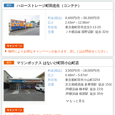
ハローストレージ町田忠生（コンテナ）
屋外
料金(税込)
8,400円/月～38,300円/月
広さ
2.43m²～12.96m²
所在地
東京都町田市忠生3-13-25
交通
ＪＲ横浜線 淵野辺駅 徒歩 32分
物件によりお得なキャンペーンがあります。詳しくはお問合せください。
マリンボックス はないけ町田小山町店
屋内
料金(税込)
3,500円/月～18,000円/月
広さ
0.48m²～5.67m²
所在地
東京都町田市小山町3254
交通
京王相模原線 多摩境駅 徒歩 15分
JR横浜線 橋本駅 徒歩 22分
JR横浜線 相原駅 徒歩 35分
もっと見る