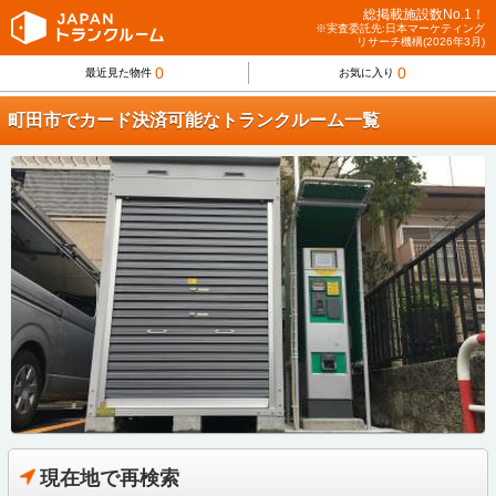
総掲載施設数No.1！
※実査委託先:日本マーケティング
リサーチ機構(2026年3月)
0
0
最近見た物件
お気に入り
町田市でカード決済可能なトランクルーム一覧
現在地で再検索