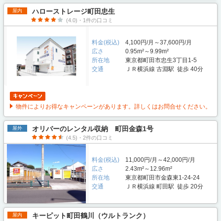
ハローストレージ町田忠生
屋内
(4.0)・1件の口コミ
料金(税込)
4,100円/月～37,600円/月
広さ
0.95m²～9.99m²
所在地
東京都町田市忠生3丁目1-5
交通
ＪＲ横浜線 古淵駅 徒歩 40分
物件によりお得なキャンペーンがあります。詳しくはお問合せください。
オリバーのレンタル収納 町田金森1号
屋外
(4.5)・2件の口コミ
料金(税込)
11,000円/月～42,000円/月
広さ
2.43m²～12.96m²
所在地
東京都町田市金森東1-24-24
交通
ＪＲ横浜線 町田駅 徒歩 20分
キーピット町田鶴川（ウルトランク）
屋内