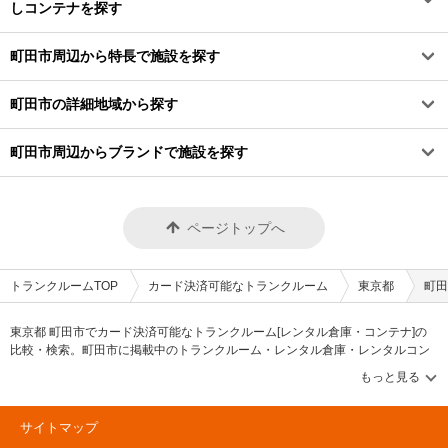
しコンテナを探す
町田市周辺から特長で施設を探す
町田市の詳細地域から探す
町田市周辺からブランドで施設を探す
ページトップへ
トランクルームTOP
カード決済可能なトランクルーム
東京都
町田
東京都 町田市でカード決済可能なトランクルーム[レンタル倉庫・コンテナ]の
比較・検索。町田市に掲載中のトランクルーム・レンタル倉庫・レンタルコン
テナなどの収納スペースを、借りたい地域から探して、広さ・料金[賃料]・セキ
ュリティ・空調完備・24時間出し入れ可能などの希望条件で絞込み！豊富な物
件数から様々な方法でご希望の収納スペースを簡単に探せるトランクルーム情
報サイトです。気になるトランクルームを見つけたら、メールか電話でお問合
サイトマップ
せが可能です（無料）。