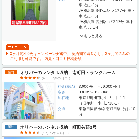
車 徒歩 1分
JR横浜線 淵野辺駅 バス7分 車下
車 徒歩 1分
JR横浜線 古淵駅 バス12分 車下
車 徒歩 1分
もっと見る
3ヶ月間890円キャンペーン実施中。 契約期間縛りなし。3ヶ月間のみの
ご利用も可能です。 内見・口コミ投稿必須
オリバーのレンタル収納 南町田トランクルーム
屋内
(4.9)・7件の口コミ
料金(税込)
3,000円/月～69,000円/月
広さ
0.81m²～15.39m²
所在地
東京都町田市小川７丁目1-1
（旧住所 小川1728-1）
交通
東急田園都市線 南町田駅 徒歩 10
分
オリバーのレンタル収納 町田矢部2号
屋外
(4.5)・2件の口コミ