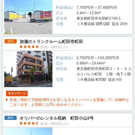
料金(税込)
7,700円/月～37,400円/月
広さ
2.4m²～12.8m²
所在地
東京都町田市矢部町2740-1
交通
ＪＲ横浜線 淵野辺駅 徒歩 20分
加瀬のトランクルーム町田市町田
屋内
(5.0)・1件の口コミ
料金(税込)
2,750円/月～134,200円/月
広さ
0.48m²～19.44m²
所在地
東京都町田市原町田２－４－３ ス
カイパレス町田 １階・地下１階
交通
ＪＲ横浜線 町田駅 徒歩 6分
新規ご契約で月額使用料がお安くなるキャンペーンを実施している物件も
ございます。お気軽にお問い合わせください。
オリバーのレンタル収納 町田小山3号
屋外
(4.3)・4件の口コミ