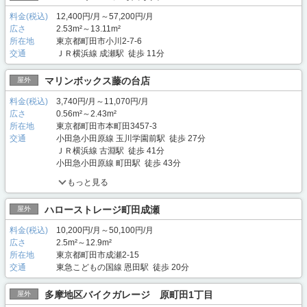
料金(税込)
12,400円/月～57,200円/月
広さ
2.53m²～13.11m²
所在地
東京都町田市小川2-7-6
交通
ＪＲ横浜線 成瀬駅 徒歩 11分
マリンボックス藤の台店
屋外
料金(税込)
3,740円/月～11,070円/月
広さ
0.56m²～2.43m²
所在地
東京都町田市本町田3457-3
交通
小田急小田原線 玉川学園前駅 徒歩 27分
ＪＲ横浜線 古淵駅 徒歩 41分
小田急小田原線 町田駅 徒歩 43分
もっと見る
ハローストレージ町田成瀬
屋外
料金(税込)
10,200円/月～50,100円/月
広さ
2.5m²～12.9m²
所在地
東京都町田市成瀬2-15
交通
東急こどもの国線 恩田駅 徒歩 20分
多摩地区バイクガレージ 原町田1丁目
屋外