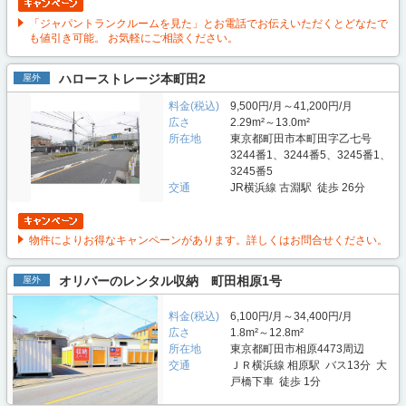
「ジャパントランクルームを見た」とお電話でお伝えいただくとどなたで
も値引き可能。 お気軽にご相談ください。
ハローストレージ本町田2
屋外
料金(税込)
9,500円/月～41,200円/月
広さ
2.29m²～13.0m²
所在地
東京都町田市本町田字乙七号
3244番1、3244番5、3245番1、
3245番5
交通
JR横浜線 古淵駅 徒歩 26分
物件によりお得なキャンペーンがあります。詳しくはお問合せください。
オリバーのレンタル収納 町田相原1号
屋外
料金(税込)
6,100円/月～34,400円/月
広さ
1.8m²～12.8m²
所在地
東京都町田市相原4473周辺
交通
ＪＲ横浜線 相原駅 バス13分 大
戸橋下車 徒歩 1分