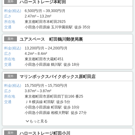
ハローストレージ本町田
屋外
料金(税込)
6,500円/月～39,300円/月
広さ
2.47m²～13.2m²
所在地
東京都町田市本町田2925
交通
小田急小田原線 玉川学園前駅 徒歩 35分
ユアスペース 町田鶴川郵便局裏
屋外
料金(税込)
13,200円/月～24,200円/月
広さ
4.2m²～8.4m²
所在地
東京都町田市大蔵町451
交通
小田急小田原線 鶴川駅 徒歩 18分
マリンボックスバイクボックス原町田店
屋外
料金(税込)
15,750円/月～15,750円/月
広さ
3.87m²～3.87m²
所在地
東京都町田市原町田四丁目166 番25
交通
ＪＲ横浜線 町田駅 徒歩 5分
小田急小田原線 町田駅 徒歩 10分
小田急小田原線 相模大野駅 徒歩 27分
もっと見る
ハローストレージ町田小川
屋外