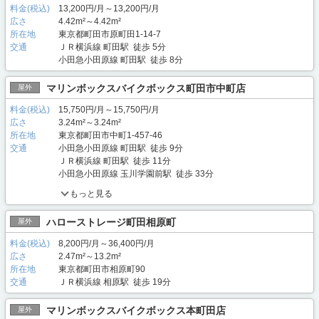
料金(税込)
13,200円/月～13,200円/月
広さ
4.42m²～4.42m²
所在地
東京都町田市原町田1-14-7
交通
ＪＲ横浜線 町田駅 徒歩 5分
小田急小田原線 町田駅 徒歩 8分
マリンボックスバイクボックス町田市中町店
屋外
料金(税込)
15,750円/月～15,750円/月
広さ
3.24m²～3.24m²
所在地
東京都町田市中町1-457-46
交通
小田急小田原線 町田駅 徒歩 9分
ＪＲ横浜線 町田駅 徒歩 11分
小田急小田原線 玉川学園前駅 徒歩 33分
もっと見る
ハローストレージ町田相原町
屋外
料金(税込)
8,200円/月～36,400円/月
広さ
2.47m²～13.2m²
所在地
東京都町田市相原町90
交通
ＪＲ横浜線 相原駅 徒歩 19分
マリンボックスバイクボックス本町田店
屋外