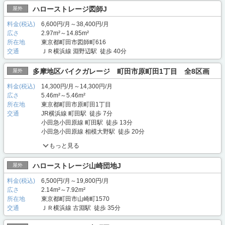
ハローストレージ図師J
屋外
料金(税込)
6,600円/月～38,400円/月
広さ
2.97m²～14.85m²
所在地
東京都町田市図師町616
交通
ＪＲ横浜線 淵野辺駅 徒歩 40分
多摩地区バイクガレージ 町田市原町田1丁目 全8区画
屋外
料金(税込)
14,300円/月～14,300円/月
広さ
5.46m²～5.46m²
所在地
東京都町田市原町田1丁目
交通
JR横浜線 町田駅 徒歩 7分
小田急小田原線 町田駅 徒歩 13分
小田急小田原線 相模大野駅 徒歩 20分
もっと見る
ハローストレージ山崎団地J
屋外
料金(税込)
6,500円/月～19,800円/月
広さ
2.14m²～7.92m²
所在地
東京都町田市山崎町1570
交通
ＪＲ横浜線 古淵駅 徒歩 35分