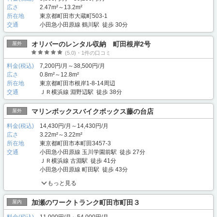
広さ
2.47m²～13.2m²
所在地
東京都町田市大蔵町503-1
交通
小田急小田原線 鶴川駅 徒歩 30分
オリバーのレンタル収納 町田根岸2号
屋外
(5.0)・1件の口コミ
料金(税込)
7,200円/月～38,500円/月
広さ
0.8m²～12.8m²
所在地
東京都町田市根岸1-8-14周辺
交通
ＪＲ横浜線 淵野辺駅 徒歩 38分
マリンボックスバイクボックス藤の台店
屋外
料金(税込)
14,430円/月～14,430円/月
広さ
3.22m²～3.22m²
所在地
東京都町田市本町田3457-3
交通
小田急小田原線 玉川学園前駅 徒歩 27分
ＪＲ横浜線 古淵駅 徒歩 41分
小田急小田原線 町田駅 徒歩 43分
もっと見る
加瀬のワークトランク町田市町田３
屋内
料金(税込)
11,000円/月～54,000円/月