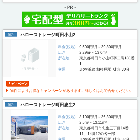
- PR -
ハローストレージ町田小山2
屋外
料金(税込)
9,500円/月～39,800円/月
広さ
2.29m²～13.0m²
所在地
東京都町田市小山町字二号181番
1
交通
JR横浜線 相模原駅 徒歩 30分
物件によりお得なキャンペーンがあります。詳しくはお問合せください。
ハローストレージ町田忠生2
屋外
料金(税込)
8,100円/月～36,300円/月
広さ
2.5m²～13.11m²
所在地
東京都町田市忠生三丁目14番
11、14番12の各一部
交通
JR横浜線 淵野辺駅 徒歩 37分