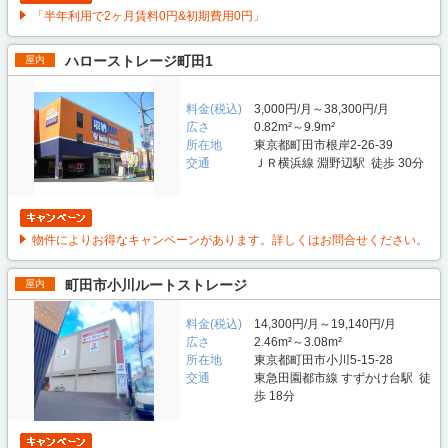
「半年利用で2ヶ月賃料0円&初期費用0円」
ハローストレージ町田1
屋内
料金(税込)
3,000円/月～38,300円/月
広さ
0.82m²～9.9m²
所在地
東京都町田市根岸2-26-39
交通
ＪＲ横浜線 淵野辺駅 徒歩 30分
物件によりお得なキャンペーンがあります。詳しくはお問合せください。
町田市小川ルートストレージ
屋内
料金(税込)
14,300円/月～19,140円/月
広さ
2.46m²～3.08m²
所在地
東京都町田市小川5-15-28
交通
東急田園都市線 すずかけ台駅 徒
歩 18分