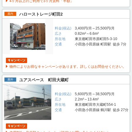
4ヶ月以上のご利用で3ヶ月賃料「半額」
ハローストレージ町田2
屋内
料金(税込)
3,400円/月～25,500円/月
広さ
0.82m²～6.6m²
所在地
東京都町田市原町田5-3-10
交通
小田急小田原線 町田駅 徒歩 7分
物件によりお得なキャンペーンがあります。詳しくはお問合せください。
ユアスペース 町田大蔵町
屋外
料金(税込)
5,600円/月～38,500円/月
広さ
2.2m²～13.4m²
所在地
東京都町田市大蔵町554-1
交通
小田急小田原線 鶴川駅 徒歩 27分