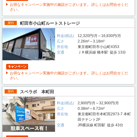
お得なキャンペーン実施中の施設がございます。 詳しくはお問合せくだ
さい。
町田市小山町ルートストレージ
屋内
料金(税込)
12,320円/月～16,830円/月
広さ
2.26m²～3.18m²
所在地
東京都町田市小山町4353
交通
ＪＲ横浜線 橋本駅 徒歩 13分
お得なキャンペーン実施中の施設がございます。 詳しくはお問合せくだ
さい。
スペラボ 本町田
屋内
料金(税込)
2,900円/月～32,900円/月
広さ
0.38m²～6.72m²
所在地
東京都町田市本町田2973-7 本町
田テナント2F
交通
JR横浜線 町田駅 徒歩 43分