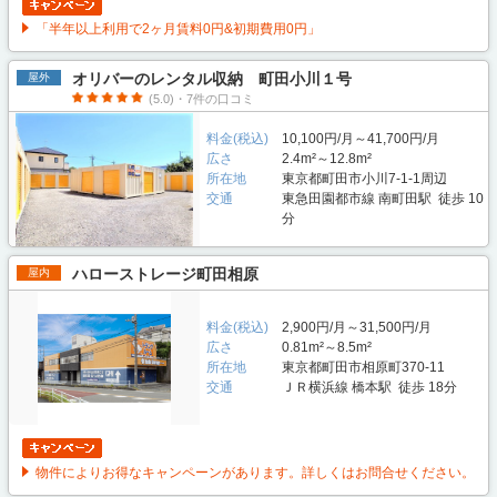
「半年以上利用で2ヶ月賃料0円&初期費用0円」
オリバーのレンタル収納 町田小川１号
屋外
(5.0)・7件の口コミ
料金(税込)
10,100円/月～41,700円/月
広さ
2.4m²～12.8m²
所在地
東京都町田市小川7-1-1周辺
交通
東急田園都市線 南町田駅 徒歩 10
分
ハローストレージ町田相原
屋内
料金(税込)
2,900円/月～31,500円/月
広さ
0.81m²～8.5m²
所在地
東京都町田市相原町370-11
交通
ＪＲ横浜線 橋本駅 徒歩 18分
物件によりお得なキャンペーンがあります。詳しくはお問合せください。