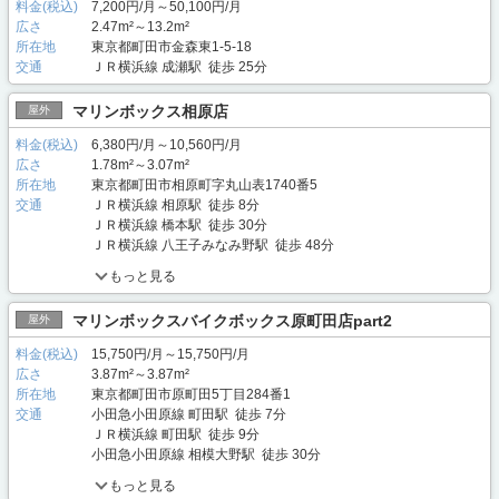
料金(税込)
7,200円/月～50,100円/月
広さ
2.47m²～13.2m²
所在地
東京都町田市金森東1-5-18
交通
ＪＲ横浜線 成瀬駅 徒歩 25分
マリンボックス相原店
屋外
料金(税込)
6,380円/月～10,560円/月
広さ
1.78m²～3.07m²
所在地
東京都町田市相原町字丸山表1740番5
交通
ＪＲ横浜線 相原駅 徒歩 8分
ＪＲ横浜線 橋本駅 徒歩 30分
ＪＲ横浜線 八王子みなみ野駅 徒歩 48分
もっと見る
マリンボックスバイクボックス原町田店part2
屋外
料金(税込)
15,750円/月～15,750円/月
広さ
3.87m²～3.87m²
所在地
東京都町田市原町田5丁目284番1
交通
小田急小田原線 町田駅 徒歩 7分
ＪＲ横浜線 町田駅 徒歩 9分
小田急小田原線 相模大野駅 徒歩 30分
もっと見る