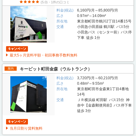
(5.0)・1件の口コミ
料金(税込)
6,160円/月～85,800円/月
広さ
0.97m²～14.09m²
所在地
東京都町田市鶴川2丁目14番15号
交通
小田急小田原線 鶴川駅 バス5分
小田急バス（センター前）バス停
下車 徒歩 1分
最大5ヶ月賃料半額・初回事務手数料無料
キーピット町田金森（ウルトランク）
屋内
料金(税込)
3,720円/月～60,210円/月
広さ
0.48m²～9.55m²
所在地
東京都町田市金森東1丁目4番地
14号
交通
ＪＲ横浜線 町田駅 バス15分 神
奈中【金森郵便局前】バス停下車
徒歩 3分
当月日割り賃料無料