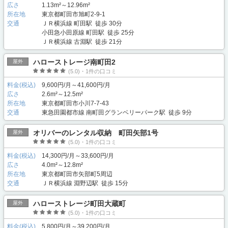
広さ
1.13m²～12.96m²
所在地
東京都町田市旭町2-9-1
交通
ＪＲ横浜線 町田駅 徒歩 30分
小田急小田原線 町田駅 徒歩 25分
ＪＲ横浜線 古淵駅 徒歩 21分
ハローストレージ南町田2
屋外
(5.0)・1件の口コミ
料金(税込)
9,600円/月～41,600円/月
広さ
2.6m²～12.5m²
所在地
東京都町田市小川7-7-43
交通
東急田園都市線 南町田グランベリーパーク駅 徒歩 9分
オリバーのレンタル収納 町田矢部1号
屋外
(5.0)・1件の口コミ
料金(税込)
14,300円/月～33,600円/月
広さ
4.0m²～12.8m²
所在地
東京都町田市矢部町5周辺
交通
ＪＲ横浜線 淵野辺駅 徒歩 15分
ハローストレージ町田大蔵町
屋外
(5.0)・1件の口コミ
料金(税込)
5,800円/月～39,200円/月