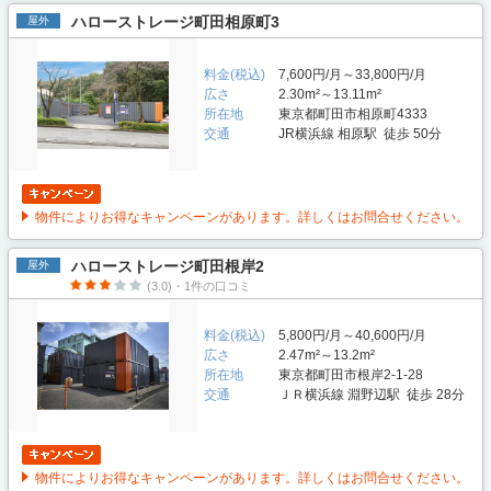
ハローストレージ町田相原町3
屋外
料金(税込)
7,600円/月～33,800円/月
広さ
2.30m²～13.11m²
所在地
東京都町田市相原町4333
交通
JR横浜線 相原駅 徒歩 50分
物件によりお得なキャンペーンがあります。詳しくはお問合せください。
ハローストレージ町田根岸2
屋外
(3.0)・1件の口コミ
料金(税込)
5,800円/月～40,600円/月
広さ
2.47m²～13.2m²
所在地
東京都町田市根岸2-1-28
交通
ＪＲ横浜線 淵野辺駅 徒歩 28分
物件によりお得なキャンペーンがあります。詳しくはお問合せください。