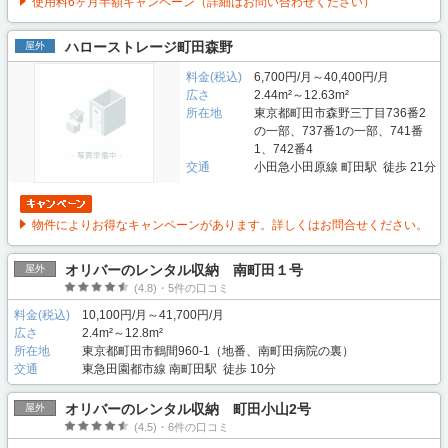
使用料6ヶ月半額キャンペーン（詳細はお問い合わせください）
ハローストレージ町田森野
屋外
料金(税込)
6,700円/月～40,400円/月
広さ
2.44m²～12.63m²
所在地
東京都町田市森野三丁目736番2
の一部、737番1の一部、741番
1、742番4
交通
小田急小田原線 町田駅 徒歩 21分
物件によりお得なキャンペーンがあります。詳しくはお問合せください。
オリバーのレンタル収納 南町田１号
屋外
(4.8)・5件の口コミ
料金(税込)
10,100円/月～41,700円/月
広さ
2.4m²～12.8m²
所在地
東京都町田市鶴間960-1（地番、南町田病院の裏）
交通
東急田園都市線 南町田駅 徒歩 10分
オリバーのレンタル収納 町田小山2号
屋外
(4.5)・6件の口コミ