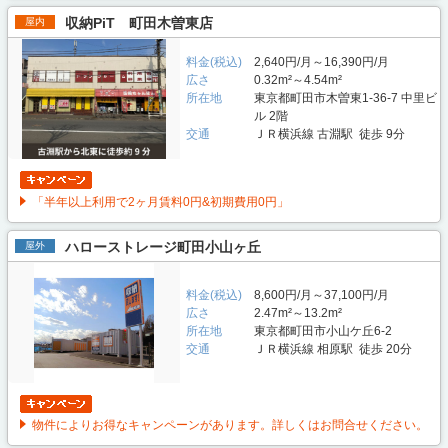
収納PiT 町田木曽東店
屋内
料金(税込)
2,640円/月～16,390円/月
広さ
0.32m²～4.54m²
所在地
東京都町田市木曽東1-36-7 中里ビ
ル 2階
交通
ＪＲ横浜線 古淵駅 徒歩 9分
「半年以上利用で2ヶ月賃料0円&初期費用0円」
ハローストレージ町田小山ヶ丘
屋外
料金(税込)
8,600円/月～37,100円/月
広さ
2.47m²～13.2m²
所在地
東京都町田市小山ケ丘6-2
交通
ＪＲ横浜線 相原駅 徒歩 20分
物件によりお得なキャンペーンがあります。詳しくはお問合せください。