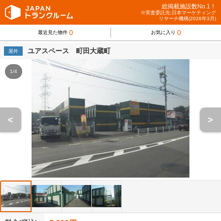
総掲載施設数No.1！
※実査委託先:日本マーケティング
リサーチ機構(2026年3月)
0
0
最近見た物件
お気に入り
ユアスペース 町田大蔵町
屋外
1/4
<
>