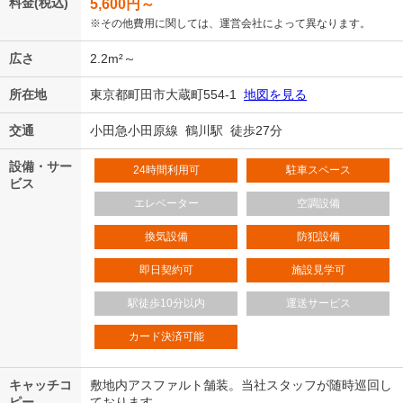
料金(税込)
5,600
円～
※その他費用に関しては、運営会社によって異なります。
広さ
2.2m²～
所在地
東京都町田市大蔵町554-1
地図を見る
交通
小田急小田原線 鶴川駅 徒歩27分
設備・サー
24時間利用可
駐車スペース
ビス
エレベーター
空調設備
換気設備
防犯設備
即日契約可
施設見学可
駅徒歩10分以内
運送サービス
カード決済可能
キャッチコ
敷地内アスファルト舗装。当社スタッフが随時巡回し
ピー
ております。