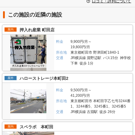
口コミ・評判について
この施設の近隣の施設
押入れ産業 町田店
屋内
料金
9,900円/月～
19,800円/月
所在地
東京都町田市 野津田町1840-1
交通
JR横浜線 淵野辺駅 バス15分 神学校
下車 徒歩 1分
ハローストレージ本町田2
屋外
料金
9,500円/月～
41,200円/月
所在地
東京都町田市 本町田字乙七号3244番
1、3244番5、3245番1、3245番5
交通
JR横浜線 古淵駅 徒歩 26分
スペラボ 本町田
屋内