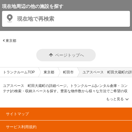
現在地周辺の他の施設を探す
現在地で再検索
東京都
ページトップへ
トランクルームTOP
東京都
町田市
ユアスペース 町田大蔵町の詳
ユアスペース 町田大蔵町の詳細ページ。トランクルーム[レンタル倉庫・コン
テナ]の検索・収納スペースを探す。豊富な物件数から様々な方法でご希望の収
納スペースを簡単に探せるトランクルーム情報サイトです。ユアスペース 町
田大蔵町の住所・最寄りの駅、物件タイプのご紹介や料金表、お得なキャンペ
ーン情報もあります。気になる物件タイプを見つけたら、メールか電話でお問
合せが可能です（無料）。
サイトマップ
サービス利用規約