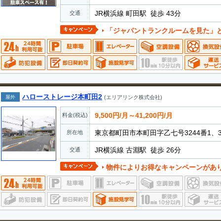
JR横浜線 町田駅 徒歩 43分
交通
「ジャパントランクルームを見た」とお電話でお伝えいただ
ハローストレージ本町田2
屋外
(エリアリンク株式会社)
9,500円/月～41,200円/月
料金(税込)
東京都町田市本町田字乙七号3244番1、324
所在地
JR横浜線 古淵駅 徒歩 26分
交通
物件によりお得なキャンペーンがあ