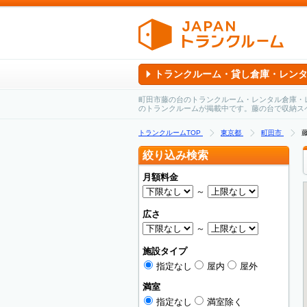
トランクルーム・貸し倉庫・レン
町田市藤の台のトランクルーム・レンタル倉庫・
のトランクルームが掲載中です。藤の台で収納ス
トランクルームTOP
東京都
町田市
絞り込み検索
月額料金
～
広さ
～
施設タイプ
指定なし
屋内
屋外
満室
指定なし
満室除く