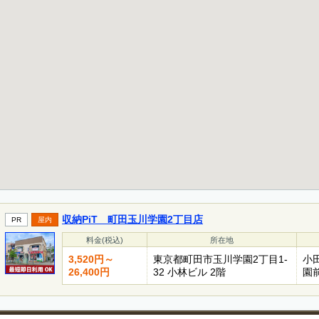
収納PiT 町田玉川学園2丁目店
PR
屋内
料金(税込)
所在地
3,520円～
東京都町田市玉川学園2丁目1-
小
26,400円
32 小林ビル 2階
園