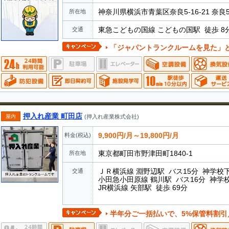
神奈川県横浜市青葉区奈良5-16-21 奈良
所在地
東急こどもの国線 こどもの国駅 徒歩 8
交通
「ジャパントランクルームを見た」とお電話でお伝えいただ
押入れ産業 町田店
屋内
(押入れ産業株式会社)
9,900円/月～19,800円/月
料金(税込)
東京都町田市野津田町1840-1
所在地
ＪＲ横浜線 淵野辺駅 バス15分 神学校下
交通
小田急小田原線 鶴川駅 バス16分 神学校
JR横浜線 矢部駅 徒歩 69分
半年分ご一括払いで、5%保管料割引