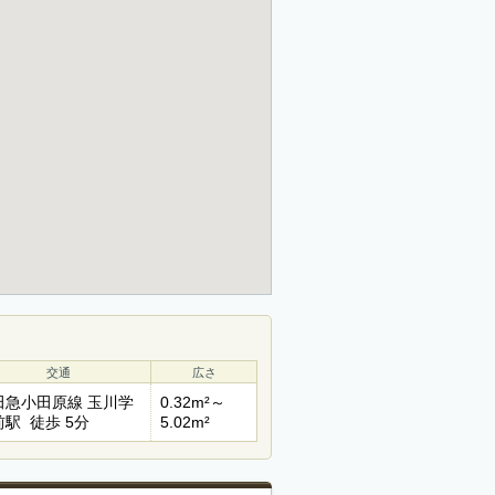
交通
広さ
田急小田原線 玉川学
0.32m²～
前駅 徒歩 5分
5.02m²