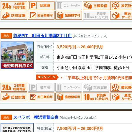
収納PiT 町田玉川学園2丁目店
屋内
(株式会社アンビシャス)
3,520円/月～26,400円/月
料金(税込)
東京都町田市玉川学園2丁目1-32 小林ビ
所在地
小田急小田原線 玉川学園前駅 徒歩 5分
交通
「半年以上利用で2ヶ月賃料0円&初
スペラボ 横浜青葉奈良
屋内
(株式会社UKCorporation)
7,900円/月～26,300円/月
料金(税込)