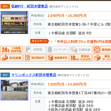
収納PiT 町田木曽東店
屋内
(株式会社アンビシャス)
2,640円/月～16,390円/月
料金(税込)
東京都町田市木曽東1-36-7 中里ビル 2
所在地
ＪＲ横浜線 古淵駅 徒歩 9分
交通
「半年以上利用で2ヶ月賃料0円&初
マリンボックス町田木曽東店
屋外
(株式会社マリンボックス)
7,000円/月～14,300円/月
料金(税込)
東京都町田市木曽東1丁目467番35の一
所在地
ＪＲ横浜線 古淵駅 徒歩 18分
交通
ＪＲ横浜線 町田駅 徒歩 24分
小田急小田原線 町田駅 徒歩 24分