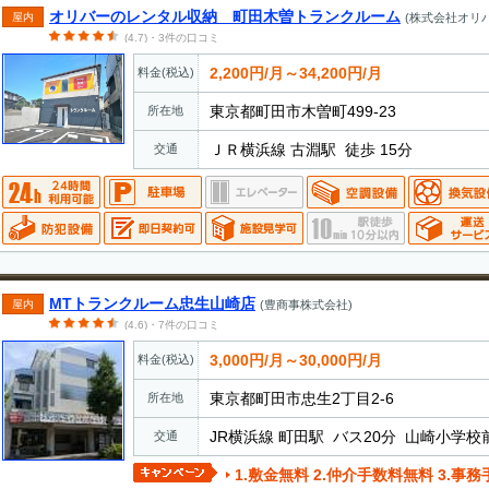
オリバーのレンタル収納 町田木曽トランクルーム
屋内
(株式会社オリバ
(4.7)・3件の口コミ
2,200円/月～34,200円/月
料金(税込)
東京都町田市木曽町499-23
所在地
ＪＲ横浜線 古淵駅 徒歩 15分
交通
MTトランクルーム忠生山崎店
屋内
(豊商事株式会社)
(4.6)・7件の口コミ
3,000円/月～30,000円/月
料金(税込)
東京都町田市忠生2丁目2-6
所在地
JR横浜線 町田駅 バス20分 山崎小学校
交通
1.敷金無料 2.仲介手数料無料 3.事務手数料無料 4