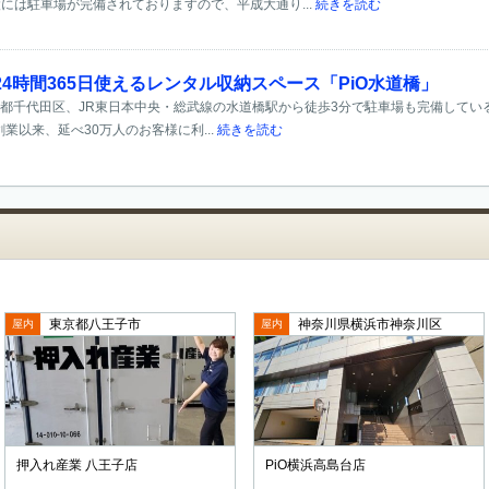
には駐車場が完備されておりますので、平成大通り...
続きを読む
4時間365日使えるレンタル収納スペース「PiO水道橋」
東京都千代田区、JR東日本中央・総武線の水道橋駅から徒歩3分で駐車場も完備している
創業以来、延べ30万人のお客様に利...
続きを読む
東京都八王子市
神奈川県横浜市神奈川区
屋内
屋内
押入れ産業 八王子店
PiO横浜高島台店