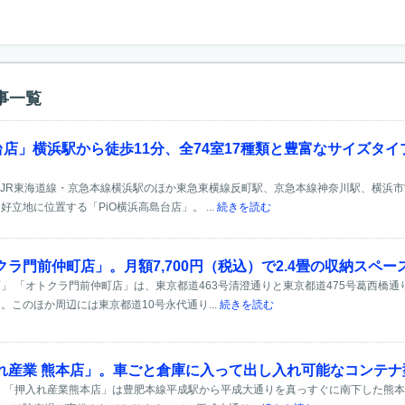
事一覧
台店」横浜駅から徒歩11分、全74室17種類と豊富なサイズタ
」 JR東海道線・京急本線横浜駅のほか東急東横線反町駅、京急本線神奈川駅、横浜
立地に位置する「PiO横浜高島台店」。 ...
続きを読む
ラ門前仲町店」。月額7,700円（税込）で2.4畳の収納スペ
」 「オトクラ門前仲町店」は、東京都道463号清澄通りと東京都道475号葛西橋
。このほか周辺には東京都道10号永代通り...
続きを読む
れ産業 熊本店」。車ごと倉庫に入って出し入れ可能なコンテナ
 「押入れ産業熊本店」は豊肥本線平成駅から平成大通りを真っすぐに南下した熊