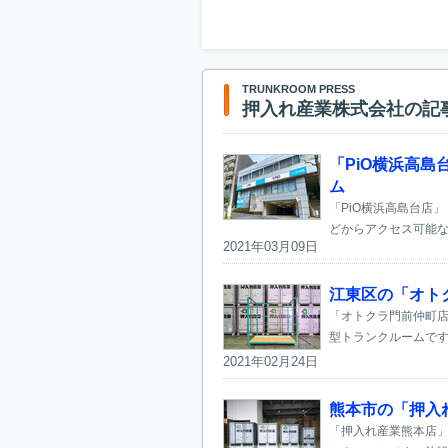
TRUNKROOM PRESS
押入れ産業株式会社の記
「PiO横浜高島
ム
「PiO横浜高島台店
どからアクセス可能な好
2021年03月09日
江東区の「オトク
「オトクラ門前仲町店
型トランクルームです
2021年02月24日
熊本市の「押入
「押入れ産業熊本店」