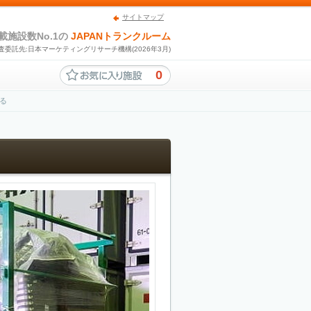
サイトマップ
載施設数No.1の
JAPANトランクルーム
査委託先:日本マーケティングリサーチ機構(2026年3月)
0
る