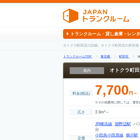
トランクルーム・貸し倉庫・レン
オトクラ町田店の詳細。オトクラ町田店の所在地
トランクルームTOP
東京都
町田市
オトクラ町田
屋内
7,700
円～
料金(税込)
※その他費用に関しては、運営
3.9m²～
広さ
JR横浜線
淵野辺駅
バス
分
小田急小田原線
鶴川駅
交通