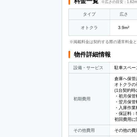
料金一覧
※広さの目安：1.6
タイプ
広さ
オトクラ
3.9m²
※掲載料金は契約する際の通常料金と
物件詳細情報
設備・サービス
駐車スペー
倉庫へ保管
オトクラの
(1台契約
・初月保管料
初期費用
・翌月保管料
・入庫作業料
・保証料：5
初回費用に
その他費用
その他の費用