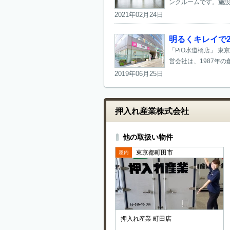
ンクルームです。施設
2021年02月24日
明るくキレイで2
「PiO水道橋店」 
営会社は、1987年の
2019年06月25日
押入れ産業株式会社
他の取扱い物件
東京都町田市
屋内
押入れ産業 町田店