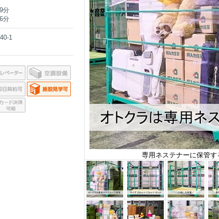
9分
6分
0-1
専用ネステナーに保管す