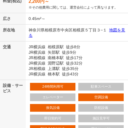
料金(税込)
2,200
円～
※その他費用に関しては、運営会社によって異なります。
広さ
0.45m²～
所在地
神奈川県相模原市中央区相模原５丁目３−１
地図を見
る
交通
JR横浜線 相模原駅 徒歩8分
JR横浜線 矢部駅 徒歩9分
JR相模線 南橋本駅 徒歩17分
JR横浜線 淵野辺駅 徒歩32分
JR相模線 上溝駅 徒歩35分
JR横浜線 橋本駅 徒歩43分
設備・サー
24時間利用可
駐車スペース
ビス
エレベーター
空調設備
換気設備
防犯設備
即日契約可
施設見学可