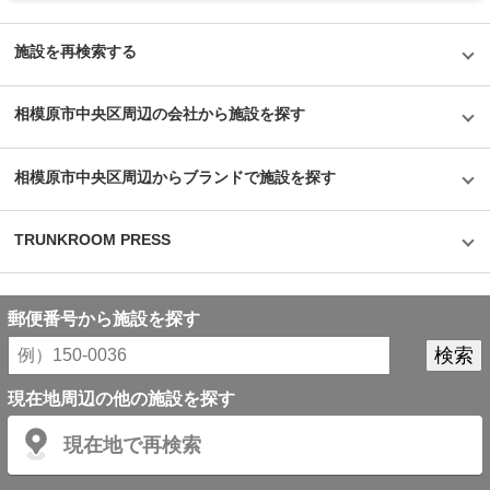
の景色に溶け込むおしゃれなガレージ」このスペースを見たとき、そんな感
想を抱いた。ところどころに遊び心がある金型が装飾で使われており、マリ
ンボックスのキャラクターであるクジラの可愛さも合間って、まさに”いい
施設を再検索する
味”のある場所だな、と。特にバイクを持っていて、保管する場所にもこだ
わりたいという方にはおすすめだ。もちろん、セキュリティも万全で、オー
ナーもこの建物に住んでいるため、何かあったときにもすぐに相談できる安
相模原市中央区周辺の会社から施設を探す
心感がある。大切なモノを預けるのに、こんな特徴のあるトランクルームの
利用はいかがだろうか。
相模原市中央区周辺からブランドで施設を探す
TRUNKROOM PRESS
郵便番号から施設を探す
現在地周辺の他の施設を探す
現在地で再検索