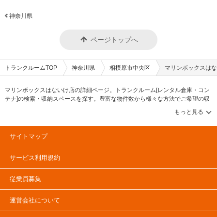
神奈川県
ページトップへ
トランクルームTOP
神奈川県
相模原市中央区
マリンボックスはな
マリンボックスはないけ店の詳細ページ。トランクルーム[レンタル倉庫・コン
テナ]の検索・収納スペースを探す。豊富な物件数から様々な方法でご希望の収
納スペースを簡単に探せるトランクルーム情報サイトです。マリンボックスは
ないけ店の住所・最寄りの駅、物件タイプのご紹介や料金表、お得なキャンペ
ーン情報もあります。気になる物件タイプを見つけたら、メールか電話でお問
合せが可能です（無料）。
サイトマップ
サービス利用規約
従業員募集
運営会社について