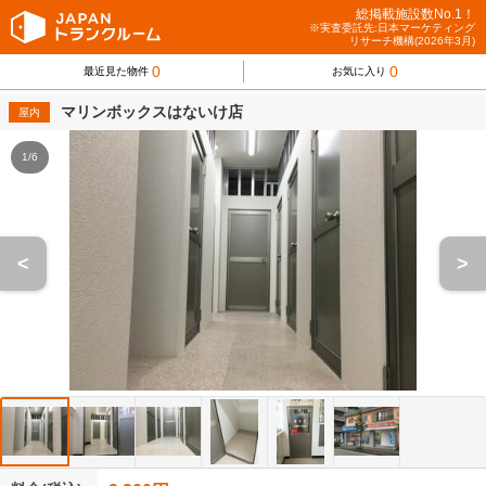
総掲載施設数No.1！
※実査委託先:日本マーケティング
リサーチ機構(2026年3月)
0
0
最近見た物件
お気に入り
マリンボックスはないけ店
屋内
1/6
<
>