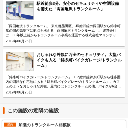
がご利用されているのでしょうか？ 「マリンボックスガレージ一之宮5丁目
今回は、株式会社マリンボックスが運営している「マリンボックス本鵠沼
駅近徒歩3分。安心のセキュリティや空調設備
店」は高速道路に近いこともあり、建築業者など車での移動が必要な法人の
店」の特長や利用用途などをご紹介致します。 「マリンボックス本鵠沼
を備えた「両国亀沢トランクルーム」
お客様に多くご利用頂いております。また、「マリンボックスガレージ一之
店」の特長を教えてください。 2階建てのトランクルーム専用施設「マリン
宮5丁目店」には庫内に電源が付いていて、入口にセコムの防犯カメラを設
ボックス本鵠沼店」には、施設利用者様専用の駐車場があります。また、1
置しておりますので、寒川町一之宮や寒川町岡田エリアにお住いのファミリ
階のガレージタイプのお部屋であれば車で横づけが可能ですので、荷物の出
ー層のお客様にも駐車場代わりにご利用頂いております。 セキュリティや
し入れも簡単に行って頂けます。2階に収納される場合には、お荷物の搬入
「両国亀沢トランクルーム」 東京都墨田区、JR総武線の両国駅から錦糸町
安全面について教えてください。 「マリンボックスガレージ一之宮5丁目
サービスもご利用可能ですのでご高齢の方や女性などでも気軽にご利用頂け
駅の間の高架下に拠点を構える「両国亀沢トランクルーム」。 運営会社
店」では、安心して車やバイクなどを収納頂けるように、施設入口にはセコ
ます。また、部屋には棚板とハンガーパイプを設置しておりますので、お客
は、30年以上前からトランクルーム事業を運営する株式会社マリンボック
ムの防犯カメラを設置し、各庫内にも専用鍵を設置しています。また、庫内
様のニーズに合わせてご活用ください。 主にどんな方がご利用されている
ス。湘南エリアに本社を構えているため、トランクルームも海を思わせるマ
2019年06月25日
照明と場内照明も設置しており、夜間でも明るく安心してご利用頂けます。
のでしょうか？ 本鵠沼駅周辺に広がっている住宅街にお住いの方々から多
リンブルーに統一されており、0.52帖～3.65帖の48の部屋を用意していま
さらに電源付きの庫内で快適に作業を行って頂けるよう、換気扇も設置して
くご利用いただいております。季節物の洋服や布団、家具家電などの保管場
す。 今回は、そんな「両国亀沢トランクルーム」の特徴や利用用途の傾
おります。尚、手洗い水道や水洗トイレも設置するなど、お客様により快適
所としてご利用頂いているケースが目立ちます。周辺に点在している病院ス
向、会社の想いなどをご紹介します。 両国亀沢トランクルームの特徴を教
おしゃれな外観に万全のセキュリティ。大型バ
にご利用頂けるよう工夫しています。庫内から直接荷物を搬入できるよう車
タッフによる書類管理などの用途もございます。また、目の前の道を南下す
えてください。 セキュリティ面も万全で、駅から徒歩3分かつ高架下なので
イクも入る「錦糸町バイクガレージ/トランクル
付のしやすい敷地ですので、建築業者さんなどの荷物の運搬が必要なお客様
るとすぐに江の島の海に到着する立地ですので、サーフボードやウェットス
頑丈な作りのトランクルームです。最新設備を導入するなど安全面は特に気
ーム」
にも便利にご活用頂けます。 費用や契約について教えてください。 「マリ
ーツなどのレジャー用品の収納にもお役立ていただいております。 セキュ
を使っています。 隣はコンビニエンスストアなので場所がわかりやすく、
ンボックスガレージ一之宮5丁目店」の収納スペースは全部で4種類あり、
リティや安全面について教えてください。 「マリンボックス本鵠沼店」で
自転車置き場も隣にあります。駐車場はありませんが、トランクルームの前
広さは3.6帖から20帖、価格帯は月額18,000円（税込）から85,000円（税
は、お客様の大切な荷物を責任をもってお預かりするために、警備保障会社
に車を横付けし、荷物を下ろしたらそのまま直進できるため、荷物の出し入
「錦糸町バイクガレージ/トランクルーム」 ＪＲ総武線錦糸町駅から徒歩圏
込）まで幅広くご用意しています。初期費用として契約事務手数料（月額賃
と契約しております。また、24時間安全・快適に荷物の収納をして頂ける
れには便利な立地です。お部屋サイズは、0.52帖～3.65帖の34種類、48の
内の閑静な住宅地にある「錦糸町バイクガレージ/トランクルーム」。カフ
料の1ヶ月分）が掛かります。その他費用として月々の管理費と保証委託料
よう各部屋に専用錠を取り付けていて、入口にもセコムのカードキーを設置
お部屋をご用意し幅広い用途にご利用いただけます。 主にどんな方がご利
ェのようなおしゃれな外観、屋内にはトランクルームの他、バイクが6台入
（月額1,350円（税込））が掛かります。見学の希望や詳細のお問い合わせ
しています。また、施設内には防犯カメラがあり、録画も行っておりますの
用されているのでしょうか？ 近隣の住宅にお住いの個人の方がメインユー
るスペースがあり、大切なバイクを安心して保管することができます。 運
2019年06月25日
につきましては、LIFULLトランクルームから電話やメールにてご連絡頂け
で、より安心してご利用頂けます。安全面だけでなく、荷物をお預かりする
ザーになります。両国駅周辺は飲食店などが立ち並んでいますが、少し路地
営会社は、30年以上前からトランクルーム事業を運営する株式会社マリン
ます。 編集後記 コンテナの広さもさることながら天井高も特徴的な「マリ
環境にも気を配っており、通年温度管理ができる空調設備のほか、湿度管理
を入れば一般のご家庭やマンションも多くあるため、ご家族や一人暮らしの
ボックス。24時間365日利用でき、室温を一定に保つ空調（エアコン）や、
ンボックスガレージ一之宮5丁目店」。首都圏中央連絡自動車道のインター
の為の換気設備を導入しておりますので、ウェットスーツから衣類や布団、
方も利用されています。用途としては、主に家財や季節によって変わる衣類
万全のセキュリティを備えており、お客様に寄り添った親切なサポートをし
チェンジにも近く、近隣が車社会であることも踏まえ車の収納ニーズをター
木製の製品まで様々な物をお預かり頂けます。 費用や契約について教えて
を保管する場所としてご利用されている方が多い傾向で、一番大きい3.65帖
ているのも同社の特徴です。 今回は、そんな「錦糸町バイクガレージ/トラ
この施設の近隣の施設
ゲットにしているというお話も聞くことができた。また、そのターゲットに
ください。 ご利用金額の価格帯は月額3,660円~40,530円（税込）で、広さ
タイプには机や椅子など大型の荷物も入れることができます。 セキュリテ
ンクルーム」の利用ユーザーや用途の傾向、会社の想いなども合わせてご紹
向けて庫内を電源付きにしたり、水道を付けるなどをして車の手入れや洗車
0.50帖から4.88帖まで全33タイプをご用意しております。ご契約に際して
ィや安全面について教えてください。 マリンボックスが提供するトランク
介します。 錦糸町バイクガレージ/トランクルームの特徴を教えてくださ
などの作業を可能にしているところに気遣いも感じた。運営会社の株式会社
事前見学をご希望の場合は、リモート内覧会を承っております。現地にてお
ルームでは、お客様の大切なお荷物をお預かりしているため、24時間安心
い。 カフェのようなおしゃれな雰囲気を意識して、外観は金型で作ったロ
加瀬のトランクルーム相模原
マリンボックスは湘南エリアで30年近くトランクルームを運営しているこ
屋内
電話を頂けましたら、遠隔操作で入口を開錠致しますのでご自由にご覧くだ
してご利用いただけるように、カードキーや防犯カメラ、セキュリティーシ
ゴや取っ手など、一見トランクルームとはわからないほど街の景観に馴染ん