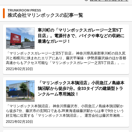
TRUNKROOM PRESS
株式会社マリンボックスの記事一覧
寒川町の「マリンボックスガレージ一之宮5丁
目店」。電源付きで、バイクや車などの収納に
最適なガレージ！
「マリンボックスガレージ一之宮5丁目店」 神奈川県高座郡寒川町の目久尻
川と相模川に挟まれたエリアにあり、藤沢平塚線・伊勢原藤沢線のほか首都
高速からもアクセス可能な「マリンボックスガレージ一之宮5丁目店」。最
寄り駅はJR相模線の寒川駅です。 運営会社は、平成4年から30年近くトラ
2021年02月10日
ンクルーム事業を運営する株式会社マリンボックス。湘南エリアを中心に全
国で290ヶ所、約6,000室（令和3年2月時点）を展開する経験を活かした施
設運営でお客様目線のサポートを提供している会社です。 今回は、株式会
「マリンボックス本鵠沼店」小田急江ノ島線本
社マリンボックスが運営している「マリンボックスガレージ一之宮5丁目
鵠沼駅から徒歩7分。全33タイプの建築型トラ
店」の特長や利用用途などをご紹介致します。 「マリンボックスガレージ
ンクルーム専用施設！
一之宮5丁目店」の特長を教えてください。 「マリンボックスガレージ一之
宮5丁目店」は、電源付きで大型のガレージタイプの収納スペースがあるの
が特長です。 周辺地域は首都高速のインターチェンジがあり、主要地方道
「マリンボックス本鵠沼店」 神奈川県藤沢市、小田急江ノ島線本鵠沼駅か
である神奈川県道44号伊勢原藤沢線や神奈川県道47号藤沢平塚線も通って
ら徒歩7分、藤沢市の玄関口であるJR東海道線藤沢駅からは車で9分という
おり、車社会が形成されています。 「マリンボックスガレージ一之宮5丁目
好立地に位置する「マリンボックス本鵠沼店」。 運営会社は藤沢市湘南台
店」の庫内には電源が付いているため、コンプレッサーなどを用いて車の掃
に本社を構え、湘南エリアを中心に全国でトランクルームを運営する株式会
2021年02月10日
除ができます。敷地内には水洗トイレも設置されておりますので、作業時間
社マリンボックス。「マリンボックス本鵠沼店」は建築型トランクルーム専
が長くなってしまった場合などでも便利にご利用頂けます。 主にどんな方
用施設として開発され、最大4.88帖まで全33タイプが用意されています。