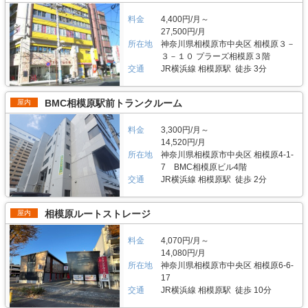
ともあり、そのノウハウを活かしたお客様目線でのトランクルームを開発さ
さい。その際、お電話にてご利用金額やキャンペーンなどのご案内も致しま
ステムを導入しているだけでなく、毎月数回スタッフが巡回しています。
でいるのが特徴です。お部屋サイズは、0.4帖タイプから1.54帖タイプま
れているのだろう。入口にセコムの防犯カメラも設置されているということ
す。尚、ご契約に関しては、株式会社マリンボックスでは保証人や連帯保証
また、両国亀沢のトランクルームの鍵は南京錠などの鍵の持ち歩きタイプで
料金
4,400円/月～
で、併設されているバイクガレージは広さ3.01m2と3.24m2をご用意してお
で、自宅の駐車場よりも安心して車を収納できるスペースとして特に愛車を
人の代わりに、保証会社との契約をしていただいているため保証人は不要と
はなくダイアルロック式で、メインエントランスはオートロックで施錠され
り、サビや汚れを防ぐため、バイクが長持ちします。 駐車場はありません
27,500円/月
持っている方には最適な場所だと思った。
なります。敷金や礼金なども不要なので簡単に契約できます。時期によって
ています。コンテナ倉庫ではなく室内管理なので清掃も行き届いており、ホ
が、トランクルームの前に車を横付けし荷物を下ろしたらそのまま直進でき
所在地
神奈川県相模原市中央区 相模原３－
お得なキャンペーンも実施しております。詳細なキャンペーンや施設へのご
コリなどが出にくく、温度管理や湿度管理を徹底するために空調設備も完備
るので、荷物の出し入れにも便利な立地です。 主にどんな方がご利用され
３－１０ プラーズ相模原３階
質問はLIFULLトランクルームから電話やメールにてお気軽にお問い合わせ
しております。通年26-7度で管理しているため、衣類や布団、木製の製品
ているのでしょうか？ 近隣の住宅にお住いの個人の方がメインユーザーに
交通
JR横浜線 相模原駅 徒歩 3分
ください。 編集後記 小田急江ノ島線本鵠沼駅から徒歩7分、周辺の住宅街
などデリケートな物の保管などにも安心してご利用いただけます。 費用や
なります。利用用途としては、主に家財や季節によって変わる衣類を保管す
に馴染んだトランクルームという印象を受けた。実際にファミリー層や近隣
契約について教えてください。 契約前にトランクルームを下見したい場合
る場所としてご利用されている方が多い傾向にありますが、趣味でバイクを
の高齢者の方が、季節の洋服や家具、本などの趣味の品を収納に来ていると
は、立ち合いによる内見と遠隔操作による立ち合いなしでの内覧も可能で
お持ちの方も利用されており、大切なバイクを風雨から守っています。 ガ
BMC相模原駅前トランクルーム
屋内
いう。ただそれだけでなく、車で7分ほどでサーフィンやバーベキューなど
す。是非、お気軽にお申しつけください。 契約に関しては、マリンボック
レージには、国産バイクはもとより、ハーレーなどの外国製の大型バイクも
のレジャースポットとしても名高い江の島へのアクセスも可能なこの施設は
スでは保証人や連帯保証人の代わりに、保証会社との契約をしていただいて
入るため、バイクの保管に悩んでいる方にも安心してご利用いただけます。
サーファーの利用も多いとのことで、サーフボードやウェットスーツなどの
いるため保証人は不要、敷金・礼金なども不要なかんたん契約で行います。
料金
3,300円/月～
セキュリティや安全面について教えてください。 セキュリティーシステム
レジャー用品の収納にも役立っていた。施設のセキュリティも万全で、安心
初月賃料が無料なので導入のハードルを低くし、解約のお申込もいつでも可
を導入し24時間安心してご利用頂けます。マリンボックスが提供する物件
14,520円/月
して利用できる「マリンボックス本鵠沼店」は、年代や居住地に関係なくお
能です（お申し出いただいた月の翌月末での解約）。料金は6,480円～/月に
では、お客様の大切なお荷物をお預かりしているため、万が一に備え防犯カ
所在地
神奈川県相模原市中央区 相模原4-1-
すすめできる施設だと思った。
なります。 編集後記 湘南に本社を構えるマリンボックス社。かわいいイル
メラを設置していたり、毎月数回、巡回スタッフが回っています。エントラ
7 BMC相模原ビル4階
カの看板や海を思わせるブルーが印象的なエントランスを構えるトランクル
ンスはオートロックで施錠されており、バイクガレージには監視モニターも
交通
JR横浜線 相模原駅 徒歩 2分
ーム。駅からのアクセスも良いというメリットがありながら、高架下の車通
完備しています。 また、コンテナ倉庫ではなく室内管理なので清掃も行き
りが少ない路地にあるため、車からの荷物の出し入れにも便利な場所という
届いており、ホコリなどが出にくく、空調設備（温度管理、湿度管理）も完
印象を受けた。同社の代表取締役、永田氏は「地域に根ざして事業を行って
備しており、通年26-7度で管理しているためデリケートな衣類や木製の製
相模原ルートストレージ
屋内
きたので、安心して使える設備や親切なサポートには自信があります」と笑
品などの保管などにも安心してご利用いただけます。 費用や契約について
顔で話す。用途に合わせて様々なサイズの部屋が用意されているので、みな
教えてください。 バイクガレージ/トランクルームの建物の上の階にオーナ
さんの大切な荷物を預けるのにぴったりの場所ではないだろうか。
ーが住んでいるため、内覧したい場合、事前に連絡したり、当日でも都合が
料金
4,070円/月～
合えば直接案内することが可能です。 契約に関しては、マリンボックスで
14,080円/月
は保証人や連帯保証人の代わりに、保証会社との契約をしていただいている
所在地
神奈川県相模原市中央区 相模原6-6-
ため保証人は不要、敷金・礼金なども不要なかんたん契約で行います。初月
17
賃料が無料なので導入のハードルを低くし、解約のお申込もいつでも可能で
交通
JR横浜線 相模原駅 徒歩 10分
す（お申し出いただいた月の翌月末での解約）。料金はトランクルームが
8,300円～/月、バイクガレージが16,000円～/月になります。 編集後記 「街