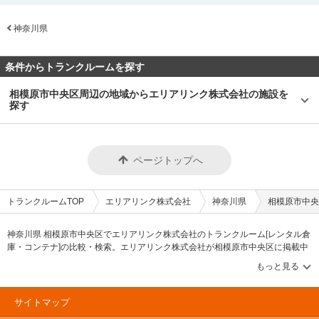
神奈川県
条件からトランクルームを探す
相模原市中央区周辺の地域からエリアリンク株式会社の施設を
探す
ページトップへ
トランクルームTOP
エリアリンク株式会社
神奈川県
相模原市中央
神奈川県 相模原市中央区でエリアリンク株式会社のトランクルーム[レンタル倉
庫・コンテナ]の比較・検索。エリアリンク株式会社が相模原市中央区に掲載中
のトランクルーム・レンタル倉庫・レンタルコンテナなどの収納スペースを、
借りたい地域から探して、広さ・料金[賃料]・セキュリティ・空調完備・24時間
出し入れ可能などの希望条件で絞込み！豊富な物件数から様々な方法でご希望
の収納スペースを簡単に探せるトランクルーム情報サイトです。エリアリンク
サイトマップ
株式会社で気になるトランクルームを見つけたら、メールか電話でお問合せが