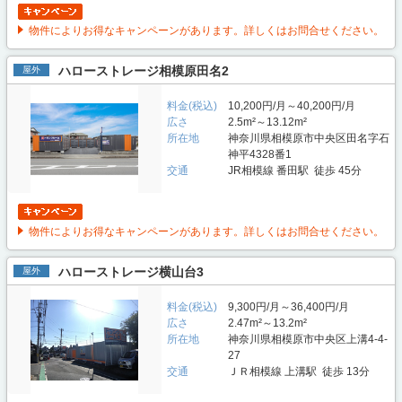
物件によりお得なキャンペーンがあります。詳しくはお問合せください。
ハローストレージ相模原田名2
屋外
料金(税込)
10,200円/月～40,200円/月
広さ
2.5m²～13.12m²
所在地
神奈川県相模原市中央区田名字石
神平4328番1
交通
JR相模線 番田駅 徒歩 45分
物件によりお得なキャンペーンがあります。詳しくはお問合せください。
ハローストレージ横山台3
屋外
料金(税込)
9,300円/月～36,400円/月
広さ
2.47m²～13.2m²
所在地
神奈川県相模原市中央区上溝4-4-
27
交通
ＪＲ相模線 上溝駅 徒歩 13分