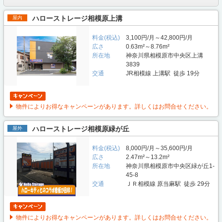
ハローストレージ相模原上溝
屋内
料金(税込)
3,100円/月～42,800円/月
広さ
0.63m²～8.76m²
所在地
神奈川県相模原市中央区上溝
3839
交通
JR相模線 上溝駅 徒歩 19分
物件によりお得なキャンペーンがあります。詳しくはお問合せください。
ハローストレージ相模原緑が丘
屋外
料金(税込)
8,000円/月～35,600円/月
広さ
2.47m²～13.2m²
所在地
神奈川県相模原市中央区緑が丘1-
45-8
交通
ＪＲ相模線 原当麻駅 徒歩 29分
物件によりお得なキャンペーンがあります。詳しくはお問合せください。