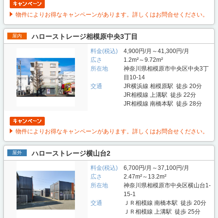
物件によりお得なキャンペーンがあります。詳しくはお問合せください。
ハローストレージ相模原中央3丁目
屋内
料金(税込)
4,900円/月～41,300円/月
広さ
1.2m²～9.72m²
所在地
神奈川県相模原市中央区中央3丁
目10-14
交通
JR横浜線 相模原駅 徒歩 20分
JR相模線 上溝駅 徒歩 22分
JR相模線 南橋本駅 徒歩 28分
物件によりお得なキャンペーンがあります。詳しくはお問合せください。
ハローストレージ横山台2
屋外
料金(税込)
6,700円/月～37,100円/月
広さ
2.47m²～13.2m²
所在地
神奈川県相模原市中央区横山台1-
15-1
交通
ＪＲ相模線 南橋本駅 徒歩 20分
ＪＲ相模線 上溝駅 徒歩 25分