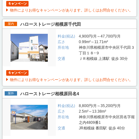
物件によりお得なキャンペーンがあります。詳しくはお問合せください。
ハローストレージ相模原千代田
屋内
料金(税込)
4,900円/月～47,700円/月
広さ
0.99m²～11.71m²
所在地
神奈川県相模原市中央区千代田３
丁目１８−９
交通
ＪＲ相模線 上溝駅 徒歩 30分
物件によりお得なキャンペーンがあります。詳しくはお問合せください。
ハローストレージ相模原田名4
屋外
料金(税込)
8,800円/月～35,200円/月
広さ
2.5m²～13.38m²
所在地
神奈川県相模原市中央区田名字堀
之内4809番1
交通
JR相模線 番田駅 徒歩 40分