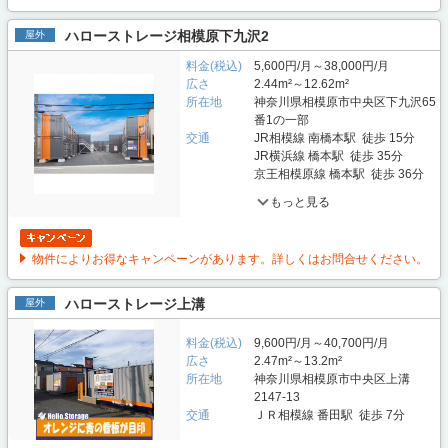
ハローストレージ相模原下九沢2
屋外
料金(税込)
5,600円/月～38,000円/月
広さ
2.44m²～12.62m²
所在地
神奈川県相模原市中央区下九沢65
番1の一部
交通
JR相模線 南橋本駅 徒歩 15分
JR横浜線 橋本駅 徒歩 35分
京王相模原線 橋本駅 徒歩 36分
もっと見る
物件によりお得なキャンペーンがあります。詳しくはお問合せください。
ハローストレージ上溝
屋外
料金(税込)
9,600円/月～40,700円/月
広さ
2.47m²～13.2m²
所在地
神奈川県相模原市中央区上溝
2147-13
交通
ＪＲ相模線 番田駅 徒歩 7分