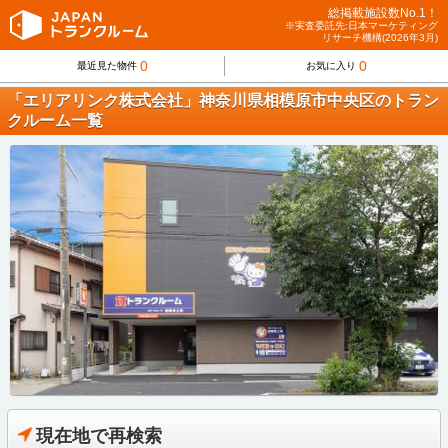
総掲載施設数No.1！
※実査委託先:日本マーケティング
リサーチ機構(2026年3月)
0
0
最近見た物件
お気に入り
「エリアリンク株式会社」神奈川県相模原市中央区のトラン
クルーム一覧
現在地で再検索