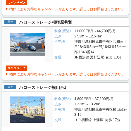
物件によりお得なキャンペーンがあります。詳しくはお問合せください。
ハローストレージ相模原共和
屋外
料金(税込)
11,000円/月～44,700円/月
広さ
2.53m²～12.57m²
所在地
神奈川県相模原市中央区共和三丁
目1843番5の一部,1843番13の一
部,1843番14
交通
JR横浜線 淵野辺駅 徒歩 13分
物件によりお得なキャンペーンがあります。詳しくはお問合せください。
ハローストレージ横山台J
屋外
料金(税込)
4,800円/月～37,100円/月
広さ
1.32m²～13.2m²
所在地
神奈川県相模原市中央区横山台2-
3-19
交通
ＪＲ相模線 上溝駅 徒歩 17分