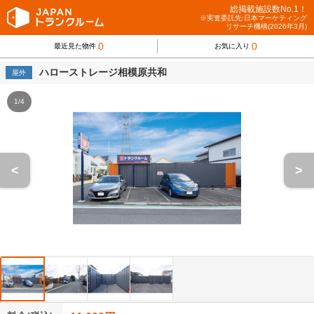
総掲載施設数No.1！
※実査委託先:日本マーケティング
リサーチ機構(2026年3月)
0
0
最近見た物件
お気に入り
ハローストレージ相模原共和
屋外
1/4
<
>