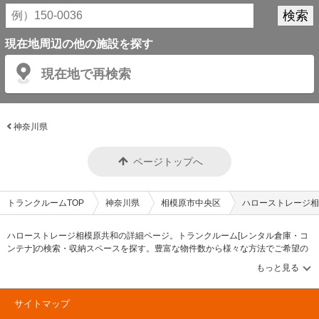
現在地周辺の他の施設を探す
現在地で再検索
神奈川県
ページトップへ
トランクルームTOP
神奈川県
相模原市中央区
ハローストレージ相
ハローストレージ相模原共和の詳細ページ。トランクルーム[レンタル倉庫・コ
ンテナ]の検索・収納スペースを探す。豊富な物件数から様々な方法でご希望の
収納スペースを簡単に探せるトランクルーム情報サイトです。ハローストレー
ジ相模原共和の住所・最寄りの駅、物件タイプのご紹介や料金表、お得なキャ
ンペーン情報もあります。気になる物件タイプを見つけたら、メールか電話で
お問合せが可能です（無料）。
サイトマップ