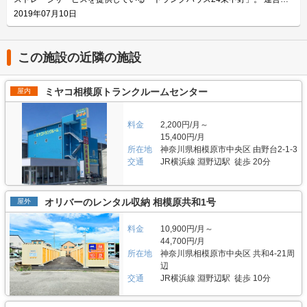
をおすすめ致します。ご契約の前に駐車スペースや立地など確認頂けます。
クス内には棚を設置しておりますので、ヘルメットなどの小物を置くことも
社はエリアリンク株式会社。コンテナ・ストレージ業界でトップシェアを誇
2019年07月10日
契約時はバイクのメーカー・車種・ナンバーを確認していますが、これから
可能です。パーツやメンテナンス用品も収納できるのでとても便利です。
り、東証マザーズにも上場している会社です。全国に展開しているレンタル
バイクを購入する方はお問い合わせの際にお知らせください。時期によって
主にどんな方がご利用されているのでしょうか？ 東武伊勢崎線やつくばエ
収納用スペース「ハローストレージ」は、屋外型と屋内型合わせて約6万人
は使用料や事務手数料がお得になるキャンペーンも実施していますので、
クスプレス線が通る足立区内にお住いのライダーの方を中心にご利用頂いて
に利用されています。 今回は、エリアリンク株式会社が運営している「ト
LIFULLトランクルームのメール又は電話にてお問い合わせください。 編集
おります。主にアメリカンクルーザーやビッグスクーター、レーサー・スポ
ランクハウス24東中野」の特徴や利用用途の傾向、会社の想いなどをご紹
この施設の近隣の施設
後記 「ハローバイクガレージ北上野」は駅から近くて万全なセキュリティ
ーツタイプなど高級車又は大型車の保管が多くみられます。 セキュリティ
介します。 トランクハウス24東中野の特徴を教えてください。 2018年12
のある施設のため、人気がある。満車になることも多いため、気になった方
や安全面について教えてください。 「ハローバイクボックス足立竹ノ塚パ
月にオープンした「トランクハウス24東中野」。1階〜4階まで1軒まるごと
はお早めにお問い合わせした方が良さそうだ。 運営会社は東証マザーズ上
ート2」はBOXシェローを採用した施設のため屋外タイプのバイクパーキン
トランクルームで、部屋の大きさは0.9帖のコンパクトサイズから9.8帖の大
ミヤコ相模原トランクルームセンター
屋内
場企業でもあるエリアリンク株式会社。2016年頃、西東京エリアで試験的
グと違って雨風を防ぐことができ、盗難のリスクも抑えることができます。
きいサイズまで展開しています。24時間365日利用でき、セキュリティも空
にはじめた駐車場タイプのバイクパーキングは当初ここまでの拡大を予想し
各バイクボックスにバイクを収納するタイプなので、他の方のバイクを気に
調も最新設備を整えているため、衣類・本・季節物などの荷物から大型家具
ていなかったとのことだが、順調に拡大を続け、現在、都内を中心に1,000
する必要がありません。セキュリティ面としてバイクボックスの扉に南京錠
や機材・備品など法人利用まで幅広い用途にご利用いただけます。 主にど
料金
2,200円/月～
台分ほどスペースを管理している（2020年1月現在）。その運営ノウハウが
をつけており、安心してバイクを保管できる収納スペースです。また、施設
んな方がご利用されているのでしょうか？ お客様は店舗から1.5キロ圏内に
15,400円/月
ある「ハローバイクガレージ北上野」は、誰もが安心して利用できる施設な
内には外灯照明も完備していますので、夜間でもバイクを出し入れしやすい
お住いの方がほとんどです。他社であれば3キロ圏内程か車で移動する場所
ので、愛車を守りたい近隣エリアの方は要チェックなスポットではないかと
所在地
神奈川県相模原市中央区 由野台2-1-3
環境です。 費用や契約について教えてください。 月額11,300円（税込）の
にあることが多いのですが、「トランクハウス24」は住宅街の生活道路に
思った。
価格でバイクボックスをご利用頂けます。「ハローバイクボックス足立竹ノ
交通
JR横浜線 淵野辺駅 徒歩 20分
面しているため地域に密着した運営ができています（ご自宅から車で荷物を
塚パート2」は施設見学が可能なので、バイクボックスの大きさや立地が気
運送するサービスも利用可能）。また、利用用途で多いのはファミリー層の
になる方は見学を申し込みください。契約時はバイクのナンバーを確認して
他、都心の店舗は一人暮らしの若い方や女性、法人企業にも利用いただいて
います。これからバイクを購入する方はお問い合わせの際にお知らせくださ
います。任意に調査したユーザーインタビューでは「一度使うと便利さが分
オリバーのレンタル収納 相模原共和1号
屋外
い。時期によっては月額使用料や事務手数料がお得になるキャンペーンも実
かった」という声も多く、衣類や本などの趣味や生活用品を自宅以外の押入
施していますので、LIFULLトランクルームの施設詳細ページをご覧くださ
れに入れておく感覚で中長期的に利用されている傾向があります。 セキュ
い。 編集後記 現在、都内を中心に約1,000台（2020年1月現在）のバイク専
料金
10,900円/月～
リティや安全面について教えてください。 トランクハウス24で細心の注意
用スペースを管理しているエリアリンク株式会社。2016年頃、西東京エリ
を払っているのが空気の流れ。外が寒いから中は暖かくではなく、結露やカ
44,700円/月
アで試験的にはじめた駐車場タイプのバイクパーキングは当初ここまでの拡
ビができないように温度調整が必要で、その鍵を握るのが、各階に数点設置
所在地
神奈川県相模原市中央区 共和4-21周
大を予想していなかったとのことだが、順調に拡大を続けているという。人
しているサーキュレーター。風を送り込み部屋の空気を循環させることで荷
辺
気施設の一つである足立区の「ハローバイクボックス足立竹ノ塚パート2」
物を保管するのに最適な環境を1年中作り出しています。また、トランクハ
交通
JR横浜線 淵野辺駅 徒歩 10分
は、風雨による汚れや浸食防止に強いBOXシェローを採用しており、東証
ウス24東中野店では、スマートキーや専用アプリによる鍵の解錠施錠にも
マザーズ上場企業が運営しているバイク専用のスペースなので、安心して利
対応。警備会社と契約をしているため、万が一のことがあっても対応できる
用できると思った。
ことはもちろん、小さなトラブルでも問い合わせれば、自社の物件管理部隊