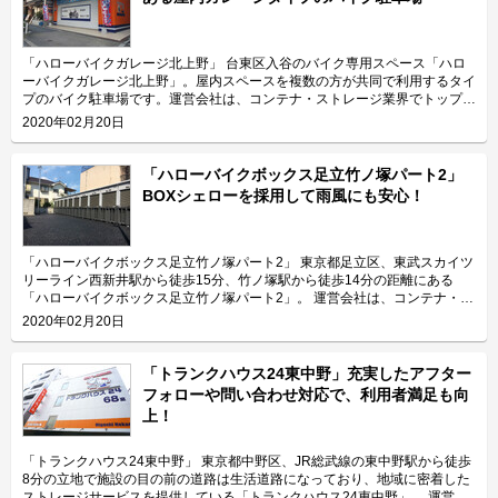
「ハローバイクガレージ北上野」 台東区入谷のバイク専用スペース「ハロ
ーバイクガレージ北上野」。屋内スペースを複数の方が共同で利用するタイ
プのバイク駐車場です。運営会社は、コンテナ・ストレージ業界でトップレ
ベルのシェアを誇り、東証マザーズにも上場しているエリアリンク株式会
2020年02月20日
社。 今回は、エリアリンク株式会社が運営している「ハローバイクガレー
ジ北上野」の特長や利用用途などをご紹介致します。 「ハローバイクガレ
ージ北上野」の特長を教えてください。 東京メトロ日比谷線の入谷駅から
「ハローバイクボックス足立竹ノ塚パート2」
徒歩4分、JR山手線の鶯谷駅から徒歩10分の場所に位置する「ハローバイク
BOXシェローを採用して雨風にも安心！
ガレージ北上野」。駅近なバイク駐車スペースであり、24時間365日ご利用
頂けます。広さ2.25帖・幅130cm・奥行き270cmのスペースをご用意して
おり、大型バイクの駐車にも対応可能です。また、屋内型トランクルーム
「ハローストレージ北上野」と隣接していてパーツやメンテナンス用品の収
「ハローバイクボックス足立竹ノ塚パート2」 東京都足立区、東武スカイツ
納にご利用頂けます。ツーリングにお出掛する際にも大変便利です。 主に
リーライン西新井駅から徒歩15分、竹ノ塚駅から徒歩14分の距離にある
どんな方がご利用されているのでしょうか？ 主に入谷駅周辺エリアを中心
「ハローバイクボックス足立竹ノ塚パート2」。 運営会社は、コンテナ・ス
とした近隣エリアの方々にご利用頂いています。「ハローバイクガレージ北
トレージ業界でトップレベルのシェアを誇り、東証マザーズにも上場してい
2020年02月20日
上野」は鶯谷や上野、稲荷町、田原町などからもアクセス良好なバイク専用
るエリアリンク株式会社です。 今回は、エリアリンク株式会社が運営して
施設なので、近隣エリアのライダーから人気があります。大きめの駐車スペ
いる「ハローバイクボックス足立竹ノ塚パート2」の特長や利用用途などを
ースのため、アメリカンクルーザー、レーサー・スポーツタイプ、ビッグス
ご紹介致します。 「ハローバイクボックス足立竹ノ塚パート2」の特長を教
「トランクハウス24東中野」充実したアフター
クーターなど、高級車や大型車の保管にもご利用頂いております。 セキュ
えてください。 ボックスタイプの「ハローバイクボックス足立竹ノ塚パー
フォローや問い合わせ対応で、利用者満足も向
リティや安全面について教えてください。 「ハローバイクガレージ北上
ト2」は、国道4号線から車でアクセスしやすい立地にある施設です。 広さ2
上！
野」は屋内タイプで雨風を防ぐことができ、また、電動シャッターや防犯カ
帖・幅110cm・奥行き252cm・高さ197cmのバイクボックスが17室ご用意
メラなどを設置しているためセキュリテイ面もしっかりしているので、盗難
しており、24時間365日自由にご利用頂けます。 エリアリンク株式会社の
やイタズラから愛車を守りたい、大切なバイクを雨風で汚したくない方にお
「ハローバイクボックス」は全国のライダー様から愛されているBOXシェ
「トランクハウス24東中野」 東京都中野区、JR総武線の東中野駅から徒歩
すすめです。 費用や契約について教えてください。 月額17,400円（税込）
ローを採用した施設のため、風雨による汚れや浸食に強いのが特長です。幅
8分の立地で施設の目の前の道路は生活道路になっており、地域に密着した
の価格でバイク1台を駐車できます。施設の詳細な仕様については事前内覧
広いラダーレールが付いており、バイクの乗り入れが簡単です。また、ボッ
ストレージサービスを提供している「トランクハウス24東中野」。 運営会