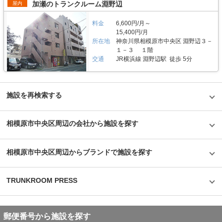
加瀬のトランクルーム淵野辺
屋内
がすぐに駆けつける体制も整備しています。 費用や契約について教えてく
ださい。 簡単手続き。スマートキーを採用したことで、その場で専用アプ
リを使って施設のエントランスキーを解錠でき、スタッフの立会いがなくて
料金
6,600円/月～
もスムーズに内覧できます。また、Webやスマホのみでも契約申し込みが
15,400円/月
できるので、最短即日利用も可能です。不明点があれば、お気軽にお問い合
所在地
神奈川県相模原市中央区 淵野辺３－
わせください。 編集後記 誰もが知っているキャラクター「キティちゃん」
１－３ １階
がビル正面に大きく貼られているトランクハウス24。インパクトがありな
交通
JR横浜線 淵野辺駅 徒歩 5分
がらも、街の景色に馴染んでいる親しみやすい印象を受けた。2018年から
開始した新しいトランクルームのサービスだが、そのはじめたきっかけをお
聞きすると、よりお客様に寄り添ったトランクルームを提供したかったから
という声が返ってきた。もともと同社は屋外のコンテナ型トランクルームで
国内トップシェアを誇る企業だが、郊外にあることも多く、車を利用して自
施設を再検索する
ら伺う必要があった。その点、屋内型のトランクルームは住宅エリアにて使
いたいときに使える場所にあるという利点があり、女性が使いずらいという
イメージも安心のセキュリティやクリーンで清潔な部屋といった機能面でも
相模原市中央区周辺の会社から施設を探す
カバーしている。一度使ってみるとその便利さが気に入り、長く継続して使
うお客様が多いというのも納得できる取材だった。
©1976,2019SANRIOCO.,LTD.APPROVALNO.G601228
相模原市中央区周辺からブランドで施設を探す
TRUNKROOM PRESS
郵便番号から施設を探す