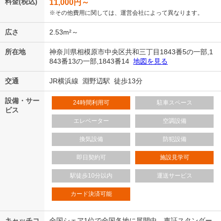
料金(税込)
11,000
円～
※その他費用に関しては、運営会社によって異なります。
広さ
2.53m²～
所在地
神奈川県相模原市中央区共和三丁目1843番5の一部,1
843番13の一部,1843番14
地図を見る
交通
JR横浜線 淵野辺駅 徒歩13分
設備・サー
24時間利用可
駐車スペース
ビス
エレベーター
空調設備
換気設備
防犯設備
即日契約可
施設見学可
駅徒歩10分以内
運送サービス
カード決済可能
キャッチコ
全国シェア1位で全国各地に展開中。東証スタンダー