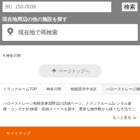
現在地周辺の他の施設を探す
現在地で再検索
神奈川県
ページトップへ
トランクルームTOP
神奈川県
相模原市中央区
ハローストレージ相
ハローストレージ相模原東淵野辺の詳細ページ。トランクルーム[レンタル倉
庫・コンテナ]の検索・収納スペースを探す。豊富な物件数から様々な方法でご
希望の収納スペースを簡単に探せるトランクルーム情報サイトです。ハロース
トレージ相模原東淵野辺の住所・最寄りの駅、物件タイプのご紹介や料金表、
お得なキャンペーン情報もあります。気になる物件タイプを見つけたら、メー
ルか電話でお問合せが可能です（無料）。
サイトマップ