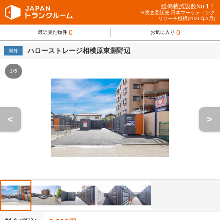
総掲載施設数No.1！
※実査委託先:日本マーケティング
リサーチ機構(2026年3月)
0
0
最近見た物件
お気に入り
ハローストレージ相模原東淵野辺
屋外
1/5
<
>