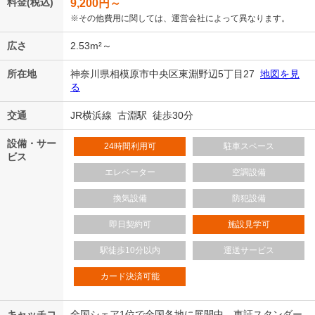
料金(税込)
9,200
円～
※その他費用に関しては、運営会社によって異なります。
広さ
2.53m²～
所在地
神奈川県相模原市中央区東淵野辺5丁目27
地図を見
る
交通
JR横浜線 古淵駅 徒歩30分
設備・サー
24時間利用可
駐車スペース
ビス
エレベーター
空調設備
換気設備
防犯設備
即日契約可
施設見学可
駅徒歩10分以内
運送サービス
カード決済可能
キャッチコ
全国シェア1位で全国各地に展開中。東証スタンダー