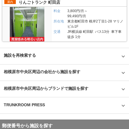
りんごトランク 町田店
屋内
がすぐに駆けつける体制も整備しています。 費用や契約について教えてく
ださい。 簡単手続き。スマートキーを採用したことで、その場で専用アプ
料金
3,800円/月～
リを使って施設のエントランスキーを解錠でき、スタッフの立会いがなくて
99,490円/月
もスムーズに内覧できます。また、Webやスマホのみでも契約申し込みが
所在地
東京都町田市 根岸2丁目1-28 マリノ
できるので、最短即日利用も可能です。不明点があれば、お気軽にお問い合
ビル1F
わせください。 編集後記 誰もが知っているキャラクター「キティちゃん」
交通
JR横浜線 町田駅 バス13分 車下車
がビル正面に大きく貼られているトランクハウス24。インパクトがありな
がらも、街の景色に馴染んでいる親しみやすい印象を受けた。2018年から
徒歩 1分
開始した新しいトランクルームのサービスだが、そのはじめたきっかけをお
聞きすると、よりお客様に寄り添ったトランクルームを提供したかったから
という声が返ってきた。もともと同社は屋外のコンテナ型トランクルームで
国内トップシェアを誇る企業だが、郊外にあることも多く、車を利用して自
施設を再検索する
ら伺う必要があった。その点、屋内型のトランクルームは住宅エリアにて使
いたいときに使える場所にあるという利点があり、女性が使いずらいという
イメージも安心のセキュリティやクリーンで清潔な部屋といった機能面でも
相模原市中央区周辺の会社から施設を探す
カバーしている。一度使ってみるとその便利さが気に入り、長く継続して使
うお客様が多いというのも納得できる取材だった。
©1976,2019SANRIOCO.,LTD.APPROVALNO.G601228
相模原市中央区周辺からブランドで施設を探す
TRUNKROOM PRESS
郵便番号から施設を探す