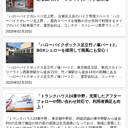
「ハローバイクガレージ北上野」 台東区入谷のバイク専用スペース「ハロ
ーバイクガレージ北上野」。屋内スペースを複数の方が共同で利用するタイ
プのバイク駐車場です。運営会社は、コンテナ・ストレージ業界でトップレ
ベルのシェアを誇り、東証マザーズにも上場しているエリアリンク株式会
2020年02月20日
社。 今回は、エリアリンク株式会社が運営している「ハローバイクガレー
ジ北上野」の特長や利用用途などをご紹介致します。 「ハローバイクガレ
ージ北上野」の特長を教えてください。 東京メトロ日比谷線の入谷駅から
「ハローバイクボックス足立竹ノ塚パート2」
徒歩4分、JR山手線の鶯谷駅から徒歩10分の場所に位置する「ハローバイク
BOXシェローを採用して雨風にも安心！
ガレージ北上野」。駅近なバイク駐車スペースであり、24時間365日ご利用
頂けます。広さ2.25帖・幅130cm・奥行き270cmのスペースをご用意して
おり、大型バイクの駐車にも対応可能です。また、屋内型トランクルーム
「ハローストレージ北上野」と隣接していてパーツやメンテナンス用品の収
「ハローバイクボックス足立竹ノ塚パート2」 東京都足立区、東武スカイツ
納にご利用頂けます。ツーリングにお出掛する際にも大変便利です。 主に
リーライン西新井駅から徒歩15分、竹ノ塚駅から徒歩14分の距離にある
どんな方がご利用されているのでしょうか？ 主に入谷駅周辺エリアを中心
「ハローバイクボックス足立竹ノ塚パート2」。 運営会社は、コンテナ・ス
とした近隣エリアの方々にご利用頂いています。「ハローバイクガレージ北
トレージ業界でトップレベルのシェアを誇り、東証マザーズにも上場してい
2020年02月20日
上野」は鶯谷や上野、稲荷町、田原町などからもアクセス良好なバイク専用
るエリアリンク株式会社です。 今回は、エリアリンク株式会社が運営して
施設なので、近隣エリアのライダーから人気があります。大きめの駐車スペ
いる「ハローバイクボックス足立竹ノ塚パート2」の特長や利用用途などを
ースのため、アメリカンクルーザー、レーサー・スポーツタイプ、ビッグス
ご紹介致します。 「ハローバイクボックス足立竹ノ塚パート2」の特長を教
「トランクハウス24東中野」充実したアフター
クーターなど、高級車や大型車の保管にもご利用頂いております。 セキュ
えてください。 ボックスタイプの「ハローバイクボックス足立竹ノ塚パー
フォローや問い合わせ対応で、利用者満足も向
リティや安全面について教えてください。 「ハローバイクガレージ北上
ト2」は、国道4号線から車でアクセスしやすい立地にある施設です。 広さ2
上！
野」は屋内タイプで雨風を防ぐことができ、また、電動シャッターや防犯カ
帖・幅110cm・奥行き252cm・高さ197cmのバイクボックスが17室ご用意
メラなどを設置しているためセキュリテイ面もしっかりしているので、盗難
しており、24時間365日自由にご利用頂けます。 エリアリンク株式会社の
やイタズラから愛車を守りたい、大切なバイクを雨風で汚したくない方にお
「ハローバイクボックス」は全国のライダー様から愛されているBOXシェ
「トランクハウス24東中野」 東京都中野区、JR総武線の東中野駅から徒歩
すすめです。 費用や契約について教えてください。 月額17,400円（税込）
ローを採用した施設のため、風雨による汚れや浸食に強いのが特長です。幅
8分の立地で施設の目の前の道路は生活道路になっており、地域に密着した
の価格でバイク1台を駐車できます。施設の詳細な仕様については事前内覧
広いラダーレールが付いており、バイクの乗り入れが簡単です。また、ボッ
ストレージサービスを提供している「トランクハウス24東中野」。 運営会