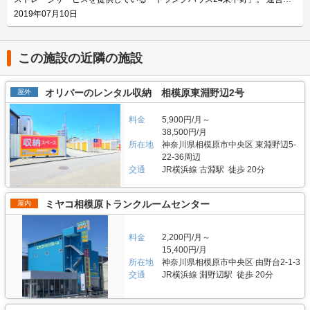
をおすすめ致します。ご契約の前に駐車スペースや立地など確認頂けます。
クス内には棚を設置しておりますので、ヘルメットなどの小物を置くことも
社はエリアリンク株式会社。コンテナ・ストレージ業界でトップシェアを誇
2019年07月10日
契約時はバイクのメーカー・車種・ナンバーを確認していますが、これから
可能です。パーツやメンテナンス用品も収納できるのでとても便利です。
り、東証マザーズにも上場している会社です。全国に展開しているレンタル
バイクを購入する方はお問い合わせの際にお知らせください。時期によって
主にどんな方がご利用されているのでしょうか？ 東武伊勢崎線やつくばエ
収納用スペース「ハローストレージ」は、屋外型と屋内型合わせて約6万人
は使用料や事務手数料がお得になるキャンペーンも実施していますので、
クスプレス線が通る足立区内にお住いのライダーの方を中心にご利用頂いて
に利用されています。 今回は、エリアリンク株式会社が運営している「ト
LIFULLトランクルームのメール又は電話にてお問い合わせください。 編集
おります。主にアメリカンクルーザーやビッグスクーター、レーサー・スポ
ランクハウス24東中野」の特徴や利用用途の傾向、会社の想いなどをご紹
この施設の近隣の施設
後記 「ハローバイクガレージ北上野」は駅から近くて万全なセキュリティ
ーツタイプなど高級車又は大型車の保管が多くみられます。 セキュリティ
介します。 トランクハウス24東中野の特徴を教えてください。 2018年12
のある施設のため、人気がある。満車になることも多いため、気になった方
や安全面について教えてください。 「ハローバイクボックス足立竹ノ塚パ
月にオープンした「トランクハウス24東中野」。1階〜4階まで1軒まるごと
はお早めにお問い合わせした方が良さそうだ。 運営会社は東証マザーズ上
ート2」はBOXシェローを採用した施設のため屋外タイプのバイクパーキン
トランクルームで、部屋の大きさは0.9帖のコンパクトサイズから9.8帖の大
オリバーのレンタル収納 相模原東淵野辺2号
屋外
場企業でもあるエリアリンク株式会社。2016年頃、西東京エリアで試験的
グと違って雨風を防ぐことができ、盗難のリスクも抑えることができます。
きいサイズまで展開しています。24時間365日利用でき、セキュリティも空
にはじめた駐車場タイプのバイクパーキングは当初ここまでの拡大を予想し
各バイクボックスにバイクを収納するタイプなので、他の方のバイクを気に
調も最新設備を整えているため、衣類・本・季節物などの荷物から大型家具
ていなかったとのことだが、順調に拡大を続け、現在、都内を中心に1,000
する必要がありません。セキュリティ面としてバイクボックスの扉に南京錠
料金
5,900円/月～
や機材・備品など法人利用まで幅広い用途にご利用いただけます。 主にど
台分ほどスペースを管理している（2020年1月現在）。その運営ノウハウが
をつけており、安心してバイクを保管できる収納スペースです。また、施設
んな方がご利用されているのでしょうか？ お客様は店舗から1.5キロ圏内に
38,500円/月
ある「ハローバイクガレージ北上野」は、誰もが安心して利用できる施設な
内には外灯照明も完備していますので、夜間でもバイクを出し入れしやすい
お住いの方がほとんどです。他社であれば3キロ圏内程か車で移動する場所
所在地
神奈川県相模原市中央区 東淵野辺5-
ので、愛車を守りたい近隣エリアの方は要チェックなスポットではないかと
環境です。 費用や契約について教えてください。 月額11,300円（税込）の
にあることが多いのですが、「トランクハウス24」は住宅街の生活道路に
22-36周辺
思った。
価格でバイクボックスをご利用頂けます。「ハローバイクボックス足立竹ノ
面しているため地域に密着した運営ができています（ご自宅から車で荷物を
交通
JR横浜線 古淵駅 徒歩 20分
塚パート2」は施設見学が可能なので、バイクボックスの大きさや立地が気
運送するサービスも利用可能）。また、利用用途で多いのはファミリー層の
になる方は見学を申し込みください。契約時はバイクのナンバーを確認して
他、都心の店舗は一人暮らしの若い方や女性、法人企業にも利用いただいて
います。これからバイクを購入する方はお問い合わせの際にお知らせくださ
います。任意に調査したユーザーインタビューでは「一度使うと便利さが分
ミヤコ相模原トランクルームセンター
屋内
い。時期によっては月額使用料や事務手数料がお得になるキャンペーンも実
かった」という声も多く、衣類や本などの趣味や生活用品を自宅以外の押入
施していますので、LIFULLトランクルームの施設詳細ページをご覧くださ
れに入れておく感覚で中長期的に利用されている傾向があります。 セキュ
い。 編集後記 現在、都内を中心に約1,000台（2020年1月現在）のバイク専
リティや安全面について教えてください。 トランクハウス24で細心の注意
料金
2,200円/月～
用スペースを管理しているエリアリンク株式会社。2016年頃、西東京エリ
を払っているのが空気の流れ。外が寒いから中は暖かくではなく、結露やカ
15,400円/月
アで試験的にはじめた駐車場タイプのバイクパーキングは当初ここまでの拡
ビができないように温度調整が必要で、その鍵を握るのが、各階に数点設置
所在地
神奈川県相模原市中央区 由野台2-1-3
大を予想していなかったとのことだが、順調に拡大を続けているという。人
しているサーキュレーター。風を送り込み部屋の空気を循環させることで荷
気施設の一つである足立区の「ハローバイクボックス足立竹ノ塚パート2」
交通
JR横浜線 淵野辺駅 徒歩 20分
物を保管するのに最適な環境を1年中作り出しています。また、トランクハ
は、風雨による汚れや浸食防止に強いBOXシェローを採用しており、東証
ウス24東中野店では、スマートキーや専用アプリによる鍵の解錠施錠にも
マザーズ上場企業が運営しているバイク専用のスペースなので、安心して利
対応。警備会社と契約をしているため、万が一のことがあっても対応できる
用できると思った。
ことはもちろん、小さなトラブルでも問い合わせれば、自社の物件管理部隊