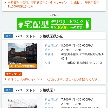
当月日割り賃料、翌月分賃料&礼金をサービスでお貸出し 契約手数料
11,000円(税込)のみ
- PR -
ハローストレージ相模原緑が丘
屋外
料金(税込)
8,000円/月～35,600円/月
広さ
2.47m²～13.2m²
所在地
神奈川県相模原市中央区緑が丘1-
45-8
交通
ＪＲ相模線 原当麻駅 徒歩 29分
物件によりお得なキャンペーンがあります。詳しくはお問合せください。
ハローストレージ相模原J
屋外
料金(税込)
7,700円/月～35,000円/月
広さ
2.47m²～13.2m²