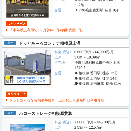
ル 2階
交通
ＪＲ横浜線 古淵駅 徒歩 9分
「半年以上利用で2ヶ月賃料0円&初期費用0円」
ドッとあ～るコンテナ相模原上溝
屋外
料金(税込)
8,800円/月～44,000円/月
広さ
3.0m²～18.09m²
所在地
神奈川県相模原市中央区上溝
1249-6
交通
JR相模線 番田駅 徒歩 15分
JR相模線 上溝駅 徒歩 24分
JR相模線 原当麻駅 徒歩 31分
ドッとあ～るなら簡単手続き 土日祝日も最短即日利用可能
ハローストレージ相模原共和
屋外
料金(税込)
11,000円/月～44,700円/月
広さ
2.53m²～12.57m²