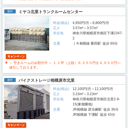
ミヤコ北里トランクルームセンター
屋外
料金(税込)
4,950円/月～8,800円/月
広さ
3.57m²～3.57m²
所在地
神奈川県相模原市南区下溝2347-
2
交通
ＪＲ相模線 番田駅 徒歩 60分
～ 空きルームのみ割引中 ～ １.１坪（上段）６,０５０円を４,９５０円へ
値引しております。
バイクストレージ相模原市北里
屋外
料金(税込)
12,100円/月～12,100円/月
広さ
3.23m²～3.23m²
所在地
神奈川県相模原市南区北里2-9-
15(東側隣地)
交通
JR相模線 原当麻駅 徒歩 36分
JR相模線 下溝駅 徒歩 43分