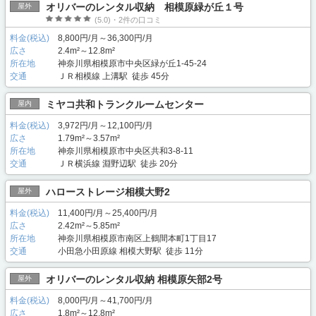
オリバーのレンタル収納 相模原緑が丘１号
屋外
(5.0)・2件の口コミ
料金(税込)
8,800円/月～36,300円/月
広さ
2.4m²～12.8m²
所在地
神奈川県相模原市中央区緑が丘1-45-24
交通
ＪＲ相模線 上溝駅 徒歩 45分
ミヤコ共和トランクルームセンター
屋内
料金(税込)
3,972円/月～12,100円/月
広さ
1.79m²～3.57m²
所在地
神奈川県相模原市中央区共和3-8-11
交通
ＪＲ横浜線 淵野辺駅 徒歩 20分
ハローストレージ相模大野2
屋外
料金(税込)
11,400円/月～25,400円/月
広さ
2.42m²～5.85m²
所在地
神奈川県相模原市南区上鶴間本町1丁目17
交通
小田急小田原線 相模大野駅 徒歩 11分
オリバーのレンタル収納 相模原矢部2号
屋外
料金(税込)
8,000円/月～41,700円/月
広さ
1.8m²～12.8m²