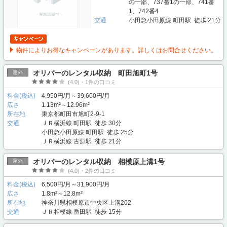
の一部、737番1の一部、741番
1、742番4
交通
小田急小田原線 町田駅 徒歩 21分
物件によりお得なキャンペーンがあります。詳しくはお問合せください。
オリバーのレンタル収納 町田旭町1号
屋外
(4.0)・1件の口コミ
料金(税込)
4,950円/月～39,600円/月
広さ
1.13m²～12.96m²
所在地
東京都町田市旭町2-9-1
交通
ＪＲ横浜線 町田駅 徒歩 30分
小田急小田原線 町田駅 徒歩 25分
ＪＲ横浜線 古淵駅 徒歩 21分
オリバーのレンタル収納 相模原上溝1号
屋外
(4.0)・2件の口コミ
料金(税込)
6,500円/月～31,900円/月
広さ
1.8m²～12.8m²
所在地
神奈川県相模原市中央区上溝202
交通
ＪＲ相模線 番田駅 徒歩 15分