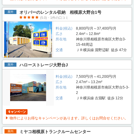
オリバーのレンタル収納 相模原大野台1号
屋外
(5.0)・1件の口コミ
料金(税込)
8,800円/月～37,400円/月
広さ
2.4m²～12.8m²
所在地
神奈川県相模原市南区大野台3-
15-48周辺
交通
ＪＲ横浜線 淵野辺駅 徒歩 47分
ハローストレージ大野台J
屋外
料金(税込)
7,500円/月～41,200円/月
広さ
2.47m²～13.2m²
所在地
神奈川県相模原市南区大野台5-3-
2
交通
ＪＲ横浜線 古淵駅 徒歩 12分
物件によりお得なキャンペーンがあります。詳しくはお問合せください。
ミヤコ相模原トランクルームセンター
屋内