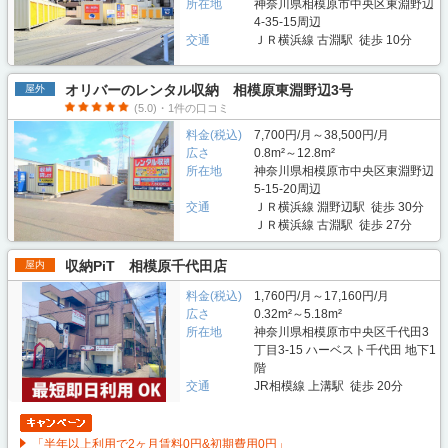
所在地
神奈川県相模原市中央区東淵野辺
4-35-15周辺
交通
ＪＲ横浜線 古淵駅 徒歩 10分
オリバーのレンタル収納 相模原東淵野辺3号
屋外
(5.0)・1件の口コミ
料金(税込)
7,700円/月～38,500円/月
広さ
0.8m²～12.8m²
所在地
神奈川県相模原市中央区東淵野辺
5-15-20周辺
交通
ＪＲ横浜線 淵野辺駅 徒歩 30分
ＪＲ横浜線 古淵駅 徒歩 27分
収納PiT 相模原千代田店
屋内
料金(税込)
1,760円/月～17,160円/月
広さ
0.32m²～5.18m²
所在地
神奈川県相模原市中央区千代田3
丁目3-15 ハーベスト千代田 地下1
階
交通
JR相模線 上溝駅 徒歩 20分
「半年以上利用で2ヶ月賃料0円&初期費用0円」