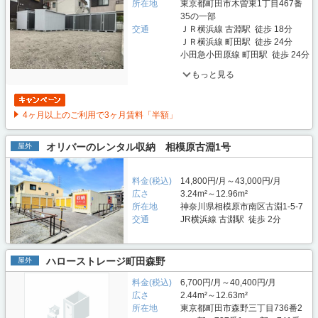
所在地
東京都町田市木曽東1丁目467番
35の一部
交通
ＪＲ横浜線 古淵駅 徒歩 18分
ＪＲ横浜線 町田駅 徒歩 24分
小田急小田原線 町田駅 徒歩 24分
もっと見る
4ヶ月以上のご利用で3ヶ月賃料「半額」
オリバーのレンタル収納 相模原古淵1号
屋外
料金(税込)
14,800円/月～43,000円/月
広さ
3.24m²～12.96m²
所在地
神奈川県相模原市南区古淵1-5-7
交通
JR横浜線 古淵駅 徒歩 2分
ハローストレージ町田森野
屋外
料金(税込)
6,700円/月～40,400円/月
広さ
2.44m²～12.63m²
所在地
東京都町田市森野三丁目736番2