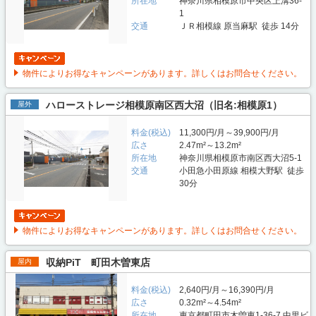
所在地
神奈川県相模原市中央区上溝36-
1
交通
ＪＲ相模線 原当麻駅 徒歩 14分
物件によりお得なキャンペーンがあります。詳しくはお問合せください。
ハローストレージ相模原南区西大沼（旧名:相模原1）
屋外
料金(税込)
11,300円/月～39,900円/月
広さ
2.47m²～13.2m²
所在地
神奈川県相模原市南区西大沼5-1
交通
小田急小田原線 相模大野駅 徒歩
30分
物件によりお得なキャンペーンがあります。詳しくはお問合せください。
収納PiT 町田木曽東店
屋内
料金(税込)
2,640円/月～16,390円/月
広さ
0.32m²～4.54m²
所在地
東京都町田市木曽東1-36-7 中里ビ