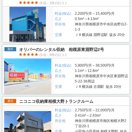
(5.0)・1件の口コミ
料金(税込)
2,200円/月～15,400円/月
広さ
0.5m²～4.13m²
所在地
神奈川県相模原市中央区由野台2-
1-3
交通
ＪＲ横浜線 淵野辺駅 徒歩 20分
オリバーのレンタル収納 相模原東淵野辺2号
屋外
(5.0)・6件の口コミ
料金(税込)
5,900円/月～38,500円/月
広さ
1.1m²～12.8m²
所在地
神奈川県相模原市中央区東淵野辺
5-22-36周辺
交通
ＪＲ横浜線 古淵駅 徒歩 20分
ニコニコ収納庫相模大野トランクルーム
屋内
料金(税込)
2,750円/月～22,000円/月
広さ
0.41m²～2.43m²
所在地
神奈川県相模原市南区相模大野2
丁目20-1
交通
小田急小田原線 相模大野駅 徒歩