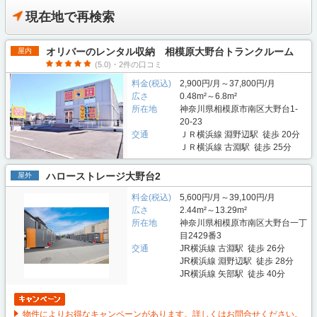
現在地で再検索
オリバーのレンタル収納 相模原大野台トランクルーム
屋内
(5.0)・2件の口コミ
料金(税込)
2,900円/月～37,800円/月
広さ
0.48m²～6.8m²
所在地
神奈川県相模原市南区大野台1-
20-23
交通
ＪＲ横浜線 淵野辺駅 徒歩 20分
ＪＲ横浜線 古淵駅 徒歩 25分
ハローストレージ大野台2
屋外
料金(税込)
5,600円/月～39,100円/月
広さ
2.44m²～13.29m²
所在地
神奈川県相模原市南区大野台一丁
目2429番3
交通
JR横浜線 古淵駅 徒歩 26分
JR横浜線 淵野辺駅 徒歩 28分
JR横浜線 矢部駅 徒歩 40分
物件によりお得なキャンペーンがあります。詳しくはお問合せください。