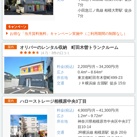
7分
小田急江ノ島線 相模大野駅 徒歩
7分
お得な「当月賃料無料」キャンペーン実施中（ご利用期間の制限なし）
オリバーのレンタル収納 町田木曽トランクルーム
屋内
(4.7)・3件の口コミ
料金(税込)
2,200円/月～34,200円/月
広さ
0.4m²～8.64m²
所在地
東京都町田市木曽町499-23
交通
ＪＲ横浜線 古淵駅 徒歩 15分
ハローストレージ相模原中央3丁目
屋内
料金(税込)
4,900円/月～41,300円/月
広さ
1.2m²～9.72m²
所在地
神奈川県相模原市中央区中央3丁
目10-14
交通
JR横浜線 相模原駅 徒歩 20分