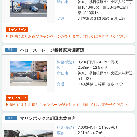
所在地
神奈川県相模原市中央区共和三丁
目1843番5の一部,1843番13の一
部,1843番14
交通
JR横浜線 淵野辺駅 徒歩 13分
物件によりお得なキャンペーンがあります。詳しくはお問合せください。
ハローストレージ相模原東淵野辺
屋外
料金(税込)
9,200円/月～41,500円/月
広さ
2.53m²～12.57m²
所在地
神奈川県相模原市中央区東淵野辺
5丁目27
交通
JR横浜線 古淵駅 徒歩 30分
物件によりお得なキャンペーンがあります。詳しくはお問合せください。
マリンボックス町田木曽東店
屋外
料金(税込)
7,000円/月～14,300円/月
広さ
2.11m²～4.7m²