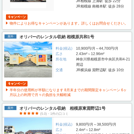
JR相模線 上溝駅 徒歩 22分
JR相模線 南橋本駅 徒歩 28分
物件によりお得なキャンペーンがあります。詳しくはお問合せください。
オリバーのレンタル収納 相模原共和1号
屋外
料金(税込)
10,900円/月～44,700円/月
広さ
2.43m²～12.96m²
所在地
神奈川県相模原市中央区共和4-21
周辺
交通
JR横浜線 淵野辺駅 徒歩 10分
半年分の使用料が半額になります 8月末までの期間限定キャンペーン 6ヶ
月以上の利用で月々の負担を大幅軽減
オリバーのレンタル収納 相模原東淵野辺1号
屋外
(5.0)・1件の口コミ
料金(税込)
9,800円/月～38,500円/月
広さ
2.4m²～12.8m²