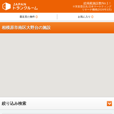
総掲載施設数No.1！
※実査委託先:日本マーケティング
リサーチ機構(2026年3月)
0
0
最近見た物件
お気に入り
相模原市南区大野台の施設
絞り込み検索