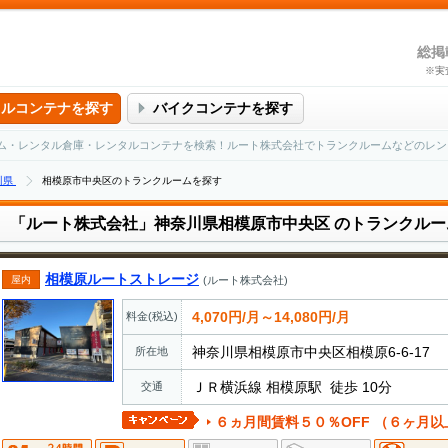
総掲
※実
タルコンテナを探す
バイクコンテナを探す
ム・レンタル倉庫・レンタルコンテナを検索！ルート株式会社でトランクルームなどのレン
川県
相模原市中央区のトランクルームを探す
「ルート株式会社」神奈川県相模原市中央区
のトランクルー
相模原ルートストレージ
屋内
(ルート株式会社)
4,070円/月～14,080円/月
料金(税込)
神奈川県相模原市中央区相模原6-6-17
所在地
ＪＲ横浜線 相模原駅 徒歩 10分
交通
６ヵ月間賃料５０％OFF （６ヶ月