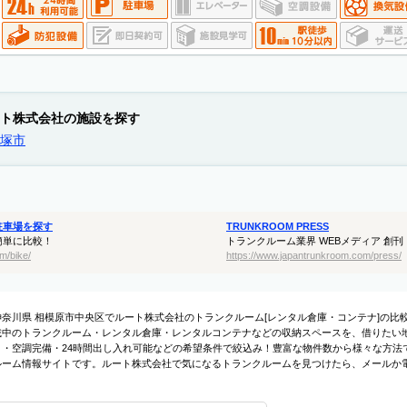
ト株式会社の施設を探す
塚市
駐車場を探す
TRUNKROOM PRESS
簡単に比較！
トランクルーム業界 WEBメディア 創刊
m/bike/
https://www.japantrunkroom.com/press/
神奈川県 相模原市中央区でルート株式会社のトランクルーム[レンタル倉庫・コンテナ]の
載中のトランクルーム・レンタル倉庫・レンタルコンテナなどの収納スペースを、借りたい地
ィ・空調完備・24時間出し入れ可能などの希望条件で絞込み！豊富な物件数から様々な方法
ルーム情報サイトです。ルート株式会社で気になるトランクルームを見つけたら、メールか