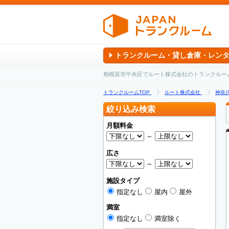
トランクルーム・貸し倉庫・レン
相模原市中央区でルート株式会社のトランクルー
トランクルームTOP
ルート株式会社
神奈
絞り込み検索
月額料金
～
広さ
～
施設タイプ
指定なし
屋内
屋外
満室
指定なし
満室除く