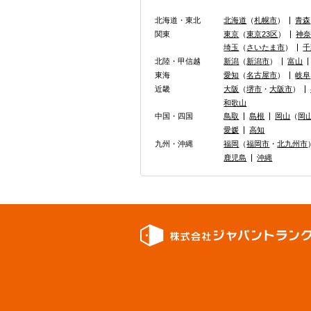
北海道・東北
北海道
（
札幌市
）
青森
関東
東京
（
東京23区
）
神
埼玉
（
さいたま市
）
千
北陸・甲信越
新潟
（
新潟市
）
富山
東海
愛知
（
名古屋市
）
岐阜
近畿
大阪
（
堺市
・
大阪市
）
和歌山
中国・四国
鳥取
島根
岡山
（
岡
愛媛
高知
九州・沖縄
福岡
（
福岡市
・
北九州市
鹿児島
沖縄