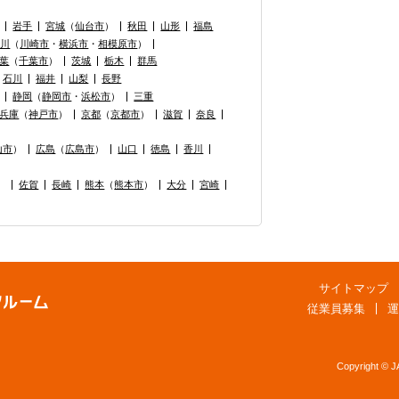
岩手
宮城
（
仙台市
）
秋田
山形
福島
奈川
（
川崎市
・
横浜市
・
相模原市
）
葉
（
千葉市
）
茨城
栃木
群馬
石川
福井
山梨
長野
静岡
（
静岡市
・
浜松市
）
三重
兵庫
（
神戸市
）
京都
（
京都市
）
滋賀
奈良
山市
）
広島
（
広島市
）
山口
徳島
香川
）
佐賀
長崎
熊本
（
熊本市
）
大分
宮崎
サイトマップ
従業員募集
運
Copyright © 