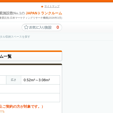
サイトマップ
載施設数No.1の
JAPANトランクルーム
査委託先:日本マーケティングリサーチ機構(2026年3月)
0
タル収納スペースを探す
ム一覧
0.52m²～3.08m²
広さ
以上ご契約の方が対象です。）