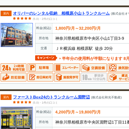
オリバーのレンタル収納 相模原小山トランクルーム
屋内
(株式会社オ
(5.0)・2件の口コミ
1,800円/月～32,200円/月
料金(税込)
神奈川県相模原市中央区小山1丁目3-9
所在地
ＪＲ横浜線 相模原駅 徒歩 20分
交通
半年分の使用料が半額になります 8月末までの期間限定キ
ファーストBox24のトランクルーム淵野辺
屋内
(株式会社和光不動産)
(5.0)・1件の口コミ
4,200円/月～19,800円/月
料金(税込)
神奈川県相模原市中央区淵野辺1丁目11
所在地