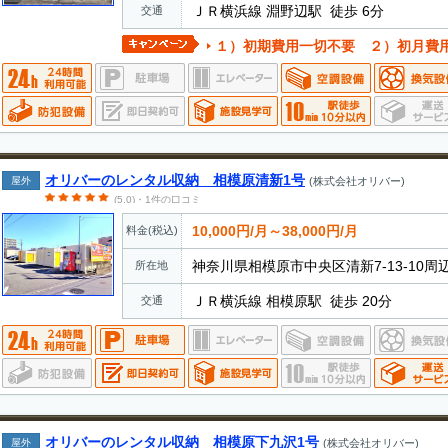
ＪＲ横浜線 淵野辺駅 徒歩 6分
交通
１）初期費用一切不要 ２）初月費用無料 ３）3年以上契約
オリバーのレンタル収納 相模原清新1号
屋外
(株式会社オリバー)
(5.0)・1件の口コミ
10,000円/月～38,000円/月
料金(税込)
神奈川県相模原市中央区清新7-13-10周
所在地
ＪＲ横浜線 相模原駅 徒歩 20分
交通
オリバーのレンタル収納 相模原下九沢1号
屋外
(株式会社オリバー)