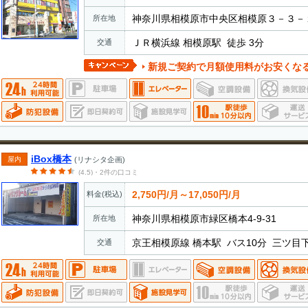
神奈川県相模原市中央区相模原３－３－
所在地
ＪＲ横浜線 相模原駅 徒歩 3分
交通
新規ご契約で月額使用料がお安くなるキャンペーンを実施して
iBox橋本
屋内
(リナシタ企画)
(4.5)・2件の口コミ
2,750円/月～17,050円/月
料金(税込)
神奈川県相模原市緑区橋本4-9-31
所在地
京王相模原線 橋本駅 バス10分 三ツ目下
交通