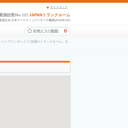
サイトマップ
載施設数No.1の
JAPANトランクルーム
査委託先:日本マーケティングリサーチ機構(2026年3月)
0
ージ,マリンボックス,加瀬のトランクルーム」を