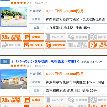
(5.0)・2件の口コミ
9,000円/月～36,300円/月
料金(税込)
神奈川県相模原市緑区下九沢625-1周辺
所在地
ＪＲ横浜線 橋本駅 徒歩 45分
交通
オリバーのレンタル収納 相模原宮下本町3号
屋外
(株式会社オリバー)
(4.3)・4件の口コミ
5,000円/月～35,000円/月
料金(税込)
神奈川県相模原市中央区宮下2-7-3周辺
所在地
京王相模原線 多摩境駅 徒歩 20分
交通