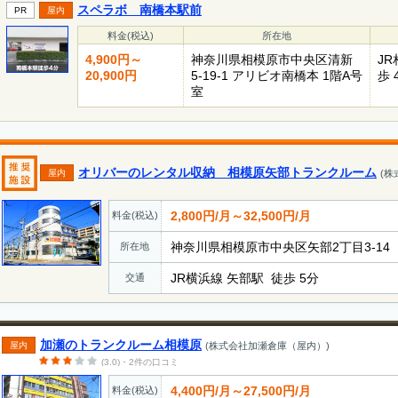
スペラボ 南橋本駅前
PR
屋内
料金(税込)
所在地
4,900円～
神奈川県相模原市中央区清新
J
20,900円
5-19-1 アリビオ南橋本 1階A号
歩 
室
オリバーのレンタル収納 相模原矢部トランクルーム
屋内
(株
2,800円/月～32,500円/月
料金(税込)
神奈川県相模原市中央区矢部2丁目3-14
所在地
JR横浜線 矢部駅 徒歩 5分
交通
加瀬のトランクルーム相模原
屋内
(株式会社加瀬倉庫（屋内）)
(3.0)・2件の口コミ
4,400円/月～27,500円/月
料金(税込)