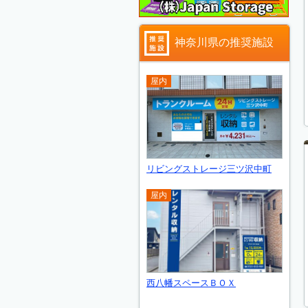
神奈川県の推奨施設
屋内
リビングストレージ三ツ沢中町
屋内
西八幡スペースＢＯＸ