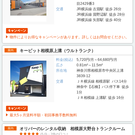
目2429番3
交通
JR横浜線 古淵駅 徒歩 26分
JR横浜線 淵野辺駅 徒歩 28分
JR横浜線 矢部駅 徒歩 40分
物件によりお得なキャンペーンがあります。詳しくはお問合せください。
キーピット相模原上溝（ウルトランク）
屋内
料金(税込)
5,720円/月～64,680円/月
広さ
0.81m²～11.5m²
所在地
神奈川県相模原市中央区上溝
3839-12
交通
ＪＲ横浜線 相模原駅 バス14分
神奈中【石橋】バス停下車 徒歩
1分
ＪＲ相模線 上溝駅 徒歩 16分
最大5ヶ月賃料半額・初回事務手数料無料
オリバーのレンタル収納 相模原大野台トランクルーム
屋内
(5.0)・2件の口コミ