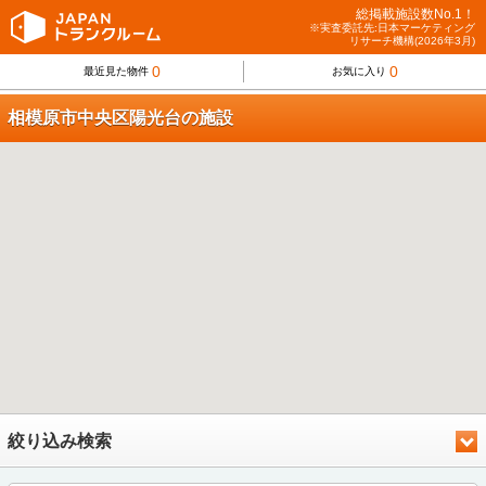
総掲載施設数No.1！
※実査委託先:日本マーケティング
リサーチ機構(2026年3月)
0
0
最近見た物件
お気に入り
相模原市中央区陽光台の施設
絞り込み検索