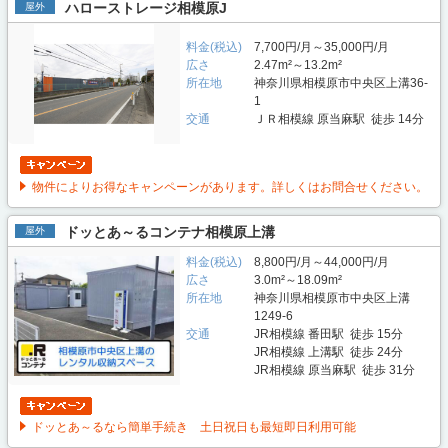
ハローストレージ相模原J
屋外
料金(税込)
7,700円/月～35,000円/月
広さ
2.47m²～13.2m²
所在地
神奈川県相模原市中央区上溝36-
1
交通
ＪＲ相模線 原当麻駅 徒歩 14分
物件によりお得なキャンペーンがあります。詳しくはお問合せください。
ドッとあ～るコンテナ相模原上溝
屋外
料金(税込)
8,800円/月～44,000円/月
広さ
3.0m²～18.09m²
所在地
神奈川県相模原市中央区上溝
1249-6
交通
JR相模線 番田駅 徒歩 15分
JR相模線 上溝駅 徒歩 24分
JR相模線 原当麻駅 徒歩 31分
ドッとあ～るなら簡単手続き 土日祝日も最短即日利用可能