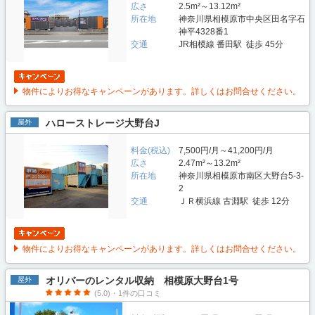
広さ
2.5m²～13.12m²
所在地
神奈川県相模原市中央区田名字石
神平4328番1
交通
JR相模線 番田駅 徒歩 45分
物件によりお得なキャンペーンがあります。詳しくはお問合せください。
ハローストレージ大野台J
屋外
料金(税込)
7,500円/月～41,200円/月
広さ
2.47m²～13.2m²
所在地
神奈川県相模原市南区大野台5-3-
2
交通
ＪＲ横浜線 古淵駅 徒歩 12分
物件によりお得なキャンペーンがあります。詳しくはお問合せください。
オリバーのレンタル収納 相模原大野台1号
屋外
(5.0)・1件の口コミ