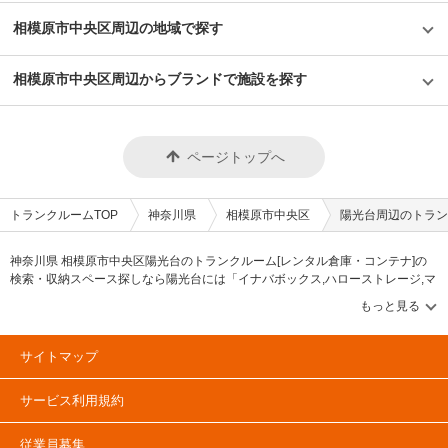
相模原市中央区周辺の地域で探す
相模原市中央区周辺からブランドで施設を探す
ページトップへ
トランクルームTOP
神奈川県
相模原市中央区
陽光台周辺のトラン
神奈川県 相模原市中央区陽光台のトランクルーム[レンタル倉庫・コンテナ]の
検索・収納スペース探しなら陽光台には「イナバボックス,ハローストレージ,マ
リンボックス」等のブランドが掲載されています。借りたい地域から探して、
広さ・料金[賃料]・セキュリティ・空調完備・24時間出し入れ可能などの希望条
件で絞込み！豊富な物件数から様々な方法でご希望の収納スペースを簡単に探
せるトランクルーム情報サイトです。陽光台で気になるトランクルームを見つ
サイトマップ
けたら、メールか電話でお問合せが可能です（無料）。
サービス利用規約
従業員募集