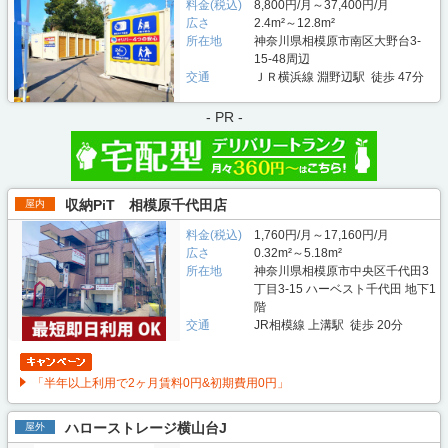
料金(税込)
8,800円/月～37,400円/月
広さ
2.4m²～12.8m²
所在地
神奈川県相模原市南区大野台3-
15-48周辺
交通
ＪＲ横浜線 淵野辺駅 徒歩 47分
- PR -
収納PiT 相模原千代田店
屋内
料金(税込)
1,760円/月～17,160円/月
広さ
0.32m²～5.18m²
所在地
神奈川県相模原市中央区千代田3
丁目3-15 ハーベスト千代田 地下1
階
交通
JR相模線 上溝駅 徒歩 20分
「半年以上利用で2ヶ月賃料0円&初期費用0円」
ハローストレージ横山台J
屋外