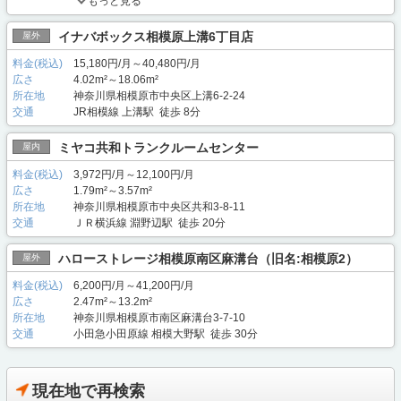
もっと見る
イナバボックス相模原上溝6丁目店
屋外
料金(税込)
15,180円/月～40,480円/月
広さ
4.02m²～18.06m²
所在地
神奈川県相模原市中央区上溝6-2-24
交通
JR相模線 上溝駅 徒歩 8分
ミヤコ共和トランクルームセンター
屋内
料金(税込)
3,972円/月～12,100円/月
広さ
1.79m²～3.57m²
所在地
神奈川県相模原市中央区共和3-8-11
交通
ＪＲ横浜線 淵野辺駅 徒歩 20分
ハローストレージ相模原南区麻溝台（旧名:相模原2）
屋外
料金(税込)
6,200円/月～41,200円/月
広さ
2.47m²～13.2m²
所在地
神奈川県相模原市南区麻溝台3-7-10
交通
小田急小田原線 相模大野駅 徒歩 30分
現在地で再検索