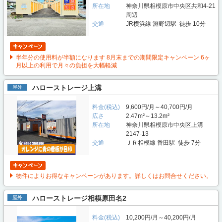
所在地
神奈川県相模原市中央区共和4-21
周辺
交通
JR横浜線 淵野辺駅 徒歩 10分
半年分の使用料が半額になります 8月末までの期間限定キャンペーン 6ヶ
月以上の利用で月々の負担を大幅軽減
ハローストレージ上溝
屋外
料金(税込)
9,600円/月～40,700円/月
広さ
2.47m²～13.2m²
所在地
神奈川県相模原市中央区上溝
2147-13
交通
ＪＲ相模線 番田駅 徒歩 7分
物件によりお得なキャンペーンがあります。詳しくはお問合せください。
ハローストレージ相模原田名2
屋外
料金(税込)
10,200円/月～40,200円/月