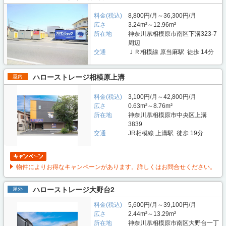
料金(税込)
8,800円/月～36,300円/月
広さ
3.24m²～12.96m²
所在地
神奈川県相模原市南区下溝323-7
周辺
交通
ＪＲ相模線 原当麻駅 徒歩 14分
ハローストレージ相模原上溝
屋内
料金(税込)
3,100円/月～42,800円/月
広さ
0.63m²～8.76m²
所在地
神奈川県相模原市中央区上溝
3839
交通
JR相模線 上溝駅 徒歩 19分
物件によりお得なキャンペーンがあります。詳しくはお問合せください。
ハローストレージ大野台2
屋外
料金(税込)
5,600円/月～39,100円/月
広さ
2.44m²～13.29m²
所在地
神奈川県相模原市南区大野台一丁