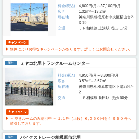
料金(税込)
4,800円/月～37,100円/月
広さ
1.32m²～13.2m²
所在地
神奈川県相模原市中央区横山台2-
3-19
交通
ＪＲ相模線 上溝駅 徒歩 17分
物件によりお得なキャンペーンがあります。詳しくはお問合せください。
ミヤコ北里トランクルームセンター
屋外
料金(税込)
4,950円/月～8,800円/月
広さ
3.57m²～3.57m²
所在地
神奈川県相模原市南区下溝2347-
2
交通
ＪＲ相模線 番田駅 徒歩 60分
～ 空きルームのみ割引中 ～ １.１坪（上段）６,０５０円を４,９５０円へ
値引しております。
バイクストレージ相模原市北里
屋外