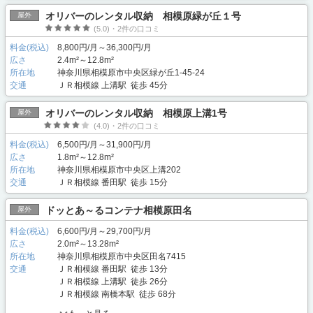
オリバーのレンタル収納 相模原緑が丘１号
屋外
(5.0)・2件の口コミ
料金(税込)
8,800円/月～36,300円/月
広さ
2.4m²～12.8m²
所在地
神奈川県相模原市中央区緑が丘1-45-24
交通
ＪＲ相模線 上溝駅 徒歩 45分
オリバーのレンタル収納 相模原上溝1号
屋外
(4.0)・2件の口コミ
料金(税込)
6,500円/月～31,900円/月
広さ
1.8m²～12.8m²
所在地
神奈川県相模原市中央区上溝202
交通
ＪＲ相模線 番田駅 徒歩 15分
ドッとあ～るコンテナ相模原田名
屋外
料金(税込)
6,600円/月～29,700円/月
広さ
2.0m²～13.28m²
所在地
神奈川県相模原市中央区田名7415
交通
ＪＲ相模線 番田駅 徒歩 13分
ＪＲ相模線 上溝駅 徒歩 26分
ＪＲ相模線 南橋本駅 徒歩 68分