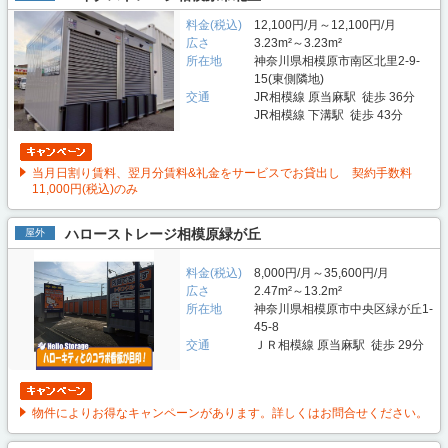
料金(税込)
12,100円/月～12,100円/月
広さ
3.23m²～3.23m²
所在地
神奈川県相模原市南区北里2-9-
15(東側隣地)
交通
JR相模線 原当麻駅 徒歩 36分
JR相模線 下溝駅 徒歩 43分
当月日割り賃料、翌月分賃料&礼金をサービスでお貸出し 契約手数料
11,000円(税込)のみ
ハローストレージ相模原緑が丘
屋外
料金(税込)
8,000円/月～35,600円/月
広さ
2.47m²～13.2m²
所在地
神奈川県相模原市中央区緑が丘1-
45-8
交通
ＪＲ相模線 原当麻駅 徒歩 29分
物件によりお得なキャンペーンがあります。詳しくはお問合せください。