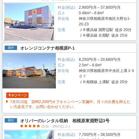
料金(税込)
2,900円/月～37,800円/月
広さ
0.48m²～6.8m²
所在地
神奈川県相模原市南区大野台1-
20-23
交通
ＪＲ横浜線 淵野辺駅 徒歩 20分
ＪＲ横浜線 古淵駅 徒歩 25分
オレンジコンテナ相模原P-1
屋外
料金(税込)
8,250円/月～20,680円/月
広さ
2.5m²～6.6m²
所在地
神奈川県相模原市中央区上溝３９
０７
交通
ＪＲ相模線 上溝駅 徒歩 20分
7月31日迄 賃料2,200円オフキャンペーン実施中。月々の出費を抑えた
い方必見です。お問い合わせください。
オリバーのレンタル収納 相模原東淵野辺3号
屋外
(5.0)・1件の口コミ
料金(税込)
7,700円/月～38,500円/月