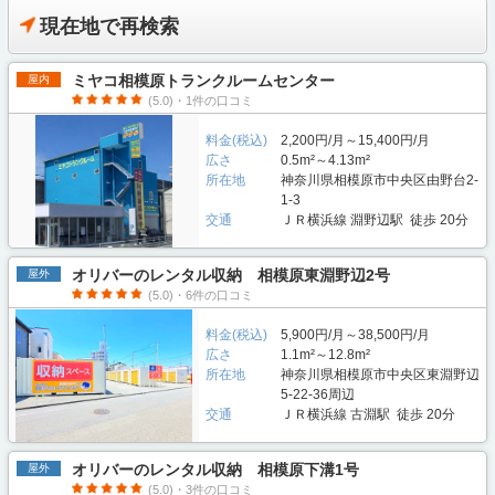
現在地で再検索
ミヤコ相模原トランクルームセンター
屋内
(5.0)・1件の口コミ
料金(税込)
2,200円/月～15,400円/月
広さ
0.5m²～4.13m²
所在地
神奈川県相模原市中央区由野台2-
1-3
交通
ＪＲ横浜線 淵野辺駅 徒歩 20分
オリバーのレンタル収納 相模原東淵野辺2号
屋外
(5.0)・6件の口コミ
料金(税込)
5,900円/月～38,500円/月
広さ
1.1m²～12.8m²
所在地
神奈川県相模原市中央区東淵野辺
5-22-36周辺
交通
ＪＲ横浜線 古淵駅 徒歩 20分
オリバーのレンタル収納 相模原下溝1号
屋外
(5.0)・3件の口コミ