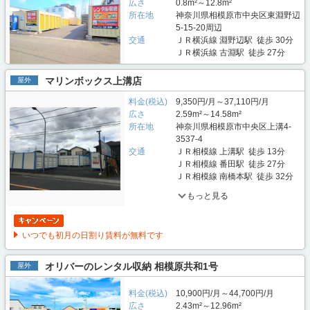
広さ
0.8m²～12.8m²
所在地
神奈川県相模原市中央区東淵野辺
5-15-20周辺
交通
ＪＲ横浜線 淵野辺駅 徒歩 30分
ＪＲ横浜線 古淵駅 徒歩 27分
マリンボックス上溝店
屋外
料金(税込)
9,350円/月～37,110円/月
広さ
2.59m²～14.58m²
所在地
神奈川県相模原市中央区上溝4-
3537-4
交通
ＪＲ相模線 上溝駅 徒歩 13分
ＪＲ相模線 番田駅 徒歩 27分
ＪＲ相模線 南橋本駅 徒歩 32分
もっと見る
いつでも初月の日割り賃料が無料です
オリバーのレンタル収納 相模原共和1号
屋外
料金(税込)
10,900円/月～44,700円/月
広さ
2.43m²～12.96m²