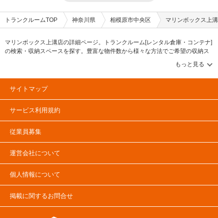
トランクルームTOP
神奈川県
相模原市中央区
マリンボックス上溝
マリンボックス上溝店の詳細ページ。トランクルーム[レンタル倉庫・コンテナ]
の検索・収納スペースを探す。豊富な物件数から様々な方法でご希望の収納ス
ペースを簡単に探せるトランクルーム情報サイトです。マリンボックス上溝店
の住所・最寄りの駅、物件タイプのご紹介や料金表、お得なキャンペーン情報
もあります。気になる物件タイプを見つけたら、メールか電話でお問合せが可
能です（無料）。
サイトマップ
サービス利用規約
従業員募集
運営会社について
個人情報について
掲載に関するお問合せ