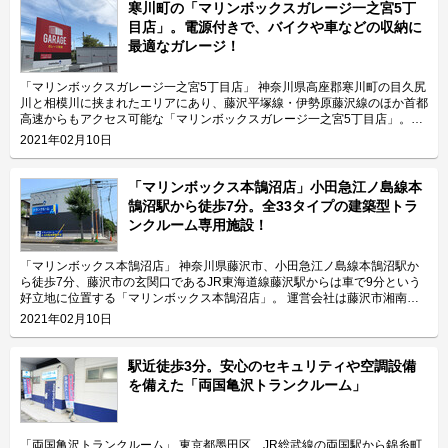
寒川町の「マリンボックスガレージ一之宮5丁
目店」。電源付きで、バイクや車などの収納に
最適なガレージ！
「マリンボックスガレージ一之宮5丁目店」 神奈川県高座郡寒川町の目久尻
川と相模川に挟まれたエリアにあり、藤沢平塚線・伊勢原藤沢線のほか首都
高速からもアクセス可能な「マリンボックスガレージ一之宮5丁目店」。最
寄り駅はJR相模線の寒川駅です。 運営会社は、平成4年から30年近くトラ
2021年02月10日
ンクルーム事業を運営する株式会社マリンボックス。湘南エリアを中心に全
国で290ヶ所、約6,000室（令和3年2月時点）を展開する経験を活かした施
設運営でお客様目線のサポートを提供している会社です。 今回は、株式会
「マリンボックス本鵠沼店」小田急江ノ島線本
社マリンボックスが運営している「マリンボックスガレージ一之宮5丁目
鵠沼駅から徒歩7分。全33タイプの建築型トラ
店」の特長や利用用途などをご紹介致します。 「マリンボックスガレージ
ンクルーム専用施設！
一之宮5丁目店」の特長を教えてください。 「マリンボックスガレージ一之
宮5丁目店」は、電源付きで大型のガレージタイプの収納スペースがあるの
が特長です。 周辺地域は首都高速のインターチェンジがあり、主要地方道
「マリンボックス本鵠沼店」 神奈川県藤沢市、小田急江ノ島線本鵠沼駅か
である神奈川県道44号伊勢原藤沢線や神奈川県道47号藤沢平塚線も通って
ら徒歩7分、藤沢市の玄関口であるJR東海道線藤沢駅からは車で9分という
おり、車社会が形成されています。 「マリンボックスガレージ一之宮5丁目
好立地に位置する「マリンボックス本鵠沼店」。 運営会社は藤沢市湘南台
店」の庫内には電源が付いているため、コンプレッサーなどを用いて車の掃
に本社を構え、湘南エリアを中心に全国でトランクルームを運営する株式会
2021年02月10日
除ができます。敷地内には水洗トイレも設置されておりますので、作業時間
社マリンボックス。「マリンボックス本鵠沼店」は建築型トランクルーム専
が長くなってしまった場合などでも便利にご利用頂けます。 主にどんな方
用施設として開発され、最大4.88帖まで全33タイプが用意されています。
がご利用されているのでしょうか？ 「マリンボックスガレージ一之宮5丁目
今回は、株式会社マリンボックスが運営している「マリンボックス本鵠沼
駅近徒歩3分。安心のセキュリティや空調設備
店」は高速道路に近いこともあり、建築業者など車での移動が必要な法人の
店」の特長や利用用途などをご紹介致します。 「マリンボックス本鵠沼
を備えた「両国亀沢トランクルーム」
お客様に多くご利用頂いております。また、「マリンボックスガレージ一之
店」の特長を教えてください。 2階建てのトランクルーム専用施設「マリン
宮5丁目店」には庫内に電源が付いていて、入口にセコムの防犯カメラを設
ボックス本鵠沼店」には、施設利用者様専用の駐車場があります。また、1
置しておりますので、寒川町一之宮や寒川町岡田エリアにお住いのファミリ
階のガレージタイプのお部屋であれば車で横づけが可能ですので、荷物の出
ー層のお客様にも駐車場代わりにご利用頂いております。 セキュリティや
し入れも簡単に行って頂けます。2階に収納される場合には、お荷物の搬入
「両国亀沢トランクルーム」 東京都墨田区、JR総武線の両国駅から錦糸町