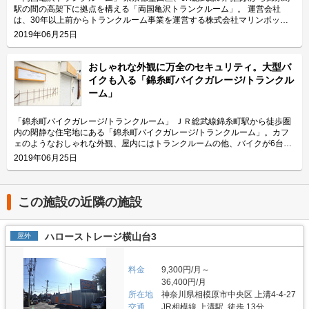
安全面について教えてください。 「マリンボックスガレージ一之宮5丁目
サービスもご利用可能ですのでご高齢の方や女性などでも気軽にご利用頂け
駅の間の高架下に拠点を構える「両国亀沢トランクルーム」。 運営会社
店」では、安心して車やバイクなどを収納頂けるように、施設入口にはセコ
ます。また、部屋には棚板とハンガーパイプを設置しておりますので、お客
は、30年以上前からトランクルーム事業を運営する株式会社マリンボック
ムの防犯カメラを設置し、各庫内にも専用鍵を設置しています。また、庫内
様のニーズに合わせてご活用ください。 主にどんな方がご利用されている
ス。湘南エリアに本社を構えているため、トランクルームも海を思わせるマ
2019年06月25日
照明と場内照明も設置しており、夜間でも明るく安心してご利用頂けます。
のでしょうか？ 本鵠沼駅周辺に広がっている住宅街にお住いの方々から多
リンブルーに統一されており、0.52帖～3.65帖の48の部屋を用意していま
さらに電源付きの庫内で快適に作業を行って頂けるよう、換気扇も設置して
くご利用いただいております。季節物の洋服や布団、家具家電などの保管場
す。 今回は、そんな「両国亀沢トランクルーム」の特徴や利用用途の傾
おります。尚、手洗い水道や水洗トイレも設置するなど、お客様により快適
所としてご利用頂いているケースが目立ちます。周辺に点在している病院ス
向、会社の想いなどをご紹介します。 両国亀沢トランクルームの特徴を教
おしゃれな外観に万全のセキュリティ。大型バ
にご利用頂けるよう工夫しています。庫内から直接荷物を搬入できるよう車
タッフによる書類管理などの用途もございます。また、目の前の道を南下す
えてください。 セキュリティ面も万全で、駅から徒歩3分かつ高架下なので
イクも入る「錦糸町バイクガレージ/トランクル
付のしやすい敷地ですので、建築業者さんなどの荷物の運搬が必要なお客様
るとすぐに江の島の海に到着する立地ですので、サーフボードやウェットス
頑丈な作りのトランクルームです。最新設備を導入するなど安全面は特に気
ーム」
にも便利にご活用頂けます。 費用や契約について教えてください。 「マリ
ーツなどのレジャー用品の収納にもお役立ていただいております。 セキュ
を使っています。 隣はコンビニエンスストアなので場所がわかりやすく、
ンボックスガレージ一之宮5丁目店」の収納スペースは全部で4種類あり、
リティや安全面について教えてください。 「マリンボックス本鵠沼店」で
自転車置き場も隣にあります。駐車場はありませんが、トランクルームの前
広さは3.6帖から20帖、価格帯は月額18,000円（税込）から85,000円（税
は、お客様の大切な荷物を責任をもってお預かりするために、警備保障会社
に車を横付けし、荷物を下ろしたらそのまま直進できるため、荷物の出し入
「錦糸町バイクガレージ/トランクルーム」 ＪＲ総武線錦糸町駅から徒歩圏
込）まで幅広くご用意しています。初期費用として契約事務手数料（月額賃
と契約しております。また、24時間安全・快適に荷物の収納をして頂ける
れには便利な立地です。お部屋サイズは、0.52帖～3.65帖の34種類、48の
内の閑静な住宅地にある「錦糸町バイクガレージ/トランクルーム」。カフ
料の1ヶ月分）が掛かります。その他費用として月々の管理費と保証委託料
よう各部屋に専用錠を取り付けていて、入口にもセコムのカードキーを設置
お部屋をご用意し幅広い用途にご利用いただけます。 主にどんな方がご利
ェのようなおしゃれな外観、屋内にはトランクルームの他、バイクが6台入
（月額1,350円（税込））が掛かります。見学の希望や詳細のお問い合わせ
しています。また、施設内には防犯カメラがあり、録画も行っておりますの
用されているのでしょうか？ 近隣の住宅にお住いの個人の方がメインユー
るスペースがあり、大切なバイクを安心して保管することができます。 運
2019年06月25日
につきましては、LIFULLトランクルームから電話やメールにてご連絡頂け
で、より安心してご利用頂けます。安全面だけでなく、荷物をお預かりする
ザーになります。両国駅周辺は飲食店などが立ち並んでいますが、少し路地
営会社は、30年以上前からトランクルーム事業を運営する株式会社マリン
ます。 編集後記 コンテナの広さもさることながら天井高も特徴的な「マリ
環境にも気を配っており、通年温度管理ができる空調設備のほか、湿度管理
を入れば一般のご家庭やマンションも多くあるため、ご家族や一人暮らしの
ボックス。24時間365日利用でき、室温を一定に保つ空調（エアコン）や、
ンボックスガレージ一之宮5丁目店」。首都圏中央連絡自動車道のインター
の為の換気設備を導入しておりますので、ウェットスーツから衣類や布団、
方も利用されています。用途としては、主に家財や季節によって変わる衣類
万全のセキュリティを備えており、お客様に寄り添った親切なサポートをし
チェンジにも近く、近隣が車社会であることも踏まえ車の収納ニーズをター
木製の製品まで様々な物をお預かり頂けます。 費用や契約について教えて
を保管する場所としてご利用されている方が多い傾向で、一番大きい3.65帖
ているのも同社の特徴です。 今回は、そんな「錦糸町バイクガレージ/トラ
この施設の近隣の施設
ゲットにしているというお話も聞くことができた。また、そのターゲットに
ください。 ご利用金額の価格帯は月額3,660円~40,530円（税込）で、広さ
タイプには机や椅子など大型の荷物も入れることができます。 セキュリテ
ンクルーム」の利用ユーザーや用途の傾向、会社の想いなども合わせてご紹
向けて庫内を電源付きにしたり、水道を付けるなどをして車の手入れや洗車
0.50帖から4.88帖まで全33タイプをご用意しております。ご契約に際して
ィや安全面について教えてください。 マリンボックスが提供するトランク
介します。 錦糸町バイクガレージ/トランクルームの特徴を教えてくださ
などの作業を可能にしているところに気遣いも感じた。運営会社の株式会社
事前見学をご希望の場合は、リモート内覧会を承っております。現地にてお
ルームでは、お客様の大切なお荷物をお預かりしているため、24時間安心
い。 カフェのようなおしゃれな雰囲気を意識して、外観は金型で作ったロ
ハローストレージ横山台3
マリンボックスは湘南エリアで30年近くトランクルームを運営しているこ
屋外
電話を頂けましたら、遠隔操作で入口を開錠致しますのでご自由にご覧くだ
してご利用いただけるように、カードキーや防犯カメラ、セキュリティーシ
ゴや取っ手など、一見トランクルームとはわからないほど街の景観に馴染ん
ともあり、そのノウハウを活かしたお客様目線でのトランクルームを開発さ
さい。その際、お電話にてご利用金額やキャンペーンなどのご案内も致しま
ステムを導入しているだけでなく、毎月数回スタッフが巡回しています。
でいるのが特徴です。お部屋サイズは、0.4帖タイプから1.54帖タイプま
れているのだろう。入口にセコムの防犯カメラも設置されているということ
す。尚、ご契約に関しては、株式会社マリンボックスでは保証人や連帯保証
また、両国亀沢のトランクルームの鍵は南京錠などの鍵の持ち歩きタイプで
で、併設されているバイクガレージは広さ3.01m2と3.24m2をご用意してお
で、自宅の駐車場よりも安心して車を収納できるスペースとして特に愛車を
料金
9,300円/月～
人の代わりに、保証会社との契約をしていただいているため保証人は不要と
はなくダイアルロック式で、メインエントランスはオートロックで施錠され
り、サビや汚れを防ぐため、バイクが長持ちします。 駐車場はありません
持っている方には最適な場所だと思った。
36,400円/月
なります。敷金や礼金なども不要なので簡単に契約できます。時期によって
ています。コンテナ倉庫ではなく室内管理なので清掃も行き届いており、ホ
が、トランクルームの前に車を横付けし荷物を下ろしたらそのまま直進でき
お得なキャンペーンも実施しております。詳細なキャンペーンや施設へのご
所在地
神奈川県相模原市中央区 上溝4-4-27
コリなどが出にくく、温度管理や湿度管理を徹底するために空調設備も完備
るので、荷物の出し入れにも便利な立地です。 主にどんな方がご利用され
質問はLIFULLトランクルームから電話やメールにてお気軽にお問い合わせ
しております。通年26-7度で管理しているため、衣類や布団、木製の製品
交通
JR相模線 上溝駅 徒歩 13分
ているのでしょうか？ 近隣の住宅にお住いの個人の方がメインユーザーに