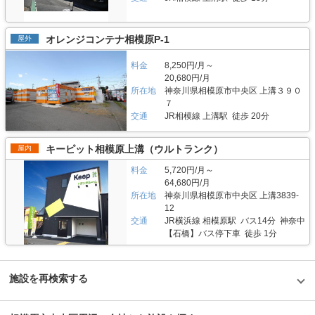
ください。 編集後記 小田急江ノ島線本鵠沼駅から徒歩7分、周辺の住宅街
などデリケートな物の保管などにも安心してご利用いただけます。 費用や
なります。利用用途としては、主に家財や季節によって変わる衣類を保管す
に馴染んだトランクルームという印象を受けた。実際にファミリー層や近隣
契約について教えてください。 契約前にトランクルームを下見したい場合
る場所としてご利用されている方が多い傾向にありますが、趣味でバイクを
の高齢者の方が、季節の洋服や家具、本などの趣味の品を収納に来ていると
は、立ち合いによる内見と遠隔操作による立ち合いなしでの内覧も可能で
お持ちの方も利用されており、大切なバイクを風雨から守っています。 ガ
オレンジコンテナ相模原P-1
屋外
いう。ただそれだけでなく、車で7分ほどでサーフィンやバーベキューなど
す。是非、お気軽にお申しつけください。 契約に関しては、マリンボック
レージには、国産バイクはもとより、ハーレーなどの外国製の大型バイクも
のレジャースポットとしても名高い江の島へのアクセスも可能なこの施設は
スでは保証人や連帯保証人の代わりに、保証会社との契約をしていただいて
入るため、バイクの保管に悩んでいる方にも安心してご利用いただけます。
サーファーの利用も多いとのことで、サーフボードやウェットスーツなどの
いるため保証人は不要、敷金・礼金なども不要なかんたん契約で行います。
料金
8,250円/月～
セキュリティや安全面について教えてください。 セキュリティーシステム
レジャー用品の収納にも役立っていた。施設のセキュリティも万全で、安心
初月賃料が無料なので導入のハードルを低くし、解約のお申込もいつでも可
20,680円/月
を導入し24時間安心してご利用頂けます。マリンボックスが提供する物件
して利用できる「マリンボックス本鵠沼店」は、年代や居住地に関係なくお
能です（お申し出いただいた月の翌月末での解約）。料金は6,480円～/月に
では、お客様の大切なお荷物をお預かりしているため、万が一に備え防犯カ
所在地
神奈川県相模原市中央区 上溝３９０
すすめできる施設だと思った。
なります。 編集後記 湘南に本社を構えるマリンボックス社。かわいいイル
メラを設置していたり、毎月数回、巡回スタッフが回っています。エントラ
７
カの看板や海を思わせるブルーが印象的なエントランスを構えるトランクル
ンスはオートロックで施錠されており、バイクガレージには監視モニターも
交通
JR相模線 上溝駅 徒歩 20分
ーム。駅からのアクセスも良いというメリットがありながら、高架下の車通
完備しています。 また、コンテナ倉庫ではなく室内管理なので清掃も行き
りが少ない路地にあるため、車からの荷物の出し入れにも便利な場所という
届いており、ホコリなどが出にくく、空調設備（温度管理、湿度管理）も完
印象を受けた。同社の代表取締役、永田氏は「地域に根ざして事業を行って
備しており、通年26-7度で管理しているためデリケートな衣類や木製の製
キーピット相模原上溝（ウルトランク）
屋内
きたので、安心して使える設備や親切なサポートには自信があります」と笑
品などの保管などにも安心してご利用いただけます。 費用や契約について
顔で話す。用途に合わせて様々なサイズの部屋が用意されているので、みな
教えてください。 バイクガレージ/トランクルームの建物の上の階にオーナ
料金
5,720円/月～
さんの大切な荷物を預けるのにぴったりの場所ではないだろうか。
ーが住んでいるため、内覧したい場合、事前に連絡したり、当日でも都合が
64,680円/月
合えば直接案内することが可能です。 契約に関しては、マリンボックスで
所在地
神奈川県相模原市中央区 上溝3839-
は保証人や連帯保証人の代わりに、保証会社との契約をしていただいている
12
ため保証人は不要、敷金・礼金なども不要なかんたん契約で行います。初月
交通
JR横浜線 相模原駅 バス14分 神奈中
賃料が無料なので導入のハードルを低くし、解約のお申込もいつでも可能で
【石橋】バス停下車 徒歩 1分
す（お申し出いただいた月の翌月末での解約）。料金はトランクルームが
8,300円～/月、バイクガレージが16,000円～/月になります。 編集後記 「街
の景色に溶け込むおしゃれなガレージ」このスペースを見たとき、そんな感
想を抱いた。ところどころに遊び心がある金型が装飾で使われており、マリ
施設を再検索する
ンボックスのキャラクターであるクジラの可愛さも合間って、まさに”いい
味”のある場所だな、と。特にバイクを持っていて、保管する場所にもこだ
わりたいという方にはおすすめだ。もちろん、セキュリティも万全で、オー
ナーもこの建物に住んでいるため、何かあったときにもすぐに相談できる安