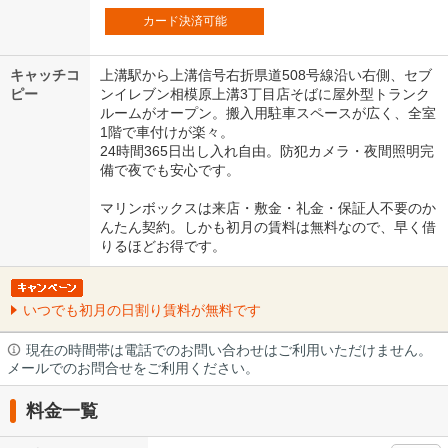
カード決済可能
キャッチコ
上溝駅から上溝信号右折県道508号線沿い右側、セブ
ピー
ンイレブン相模原上溝3丁目店そばに屋外型トランク
ルームがオープン。搬入用駐車スペースが広く、全室
1階で車付けが楽々。
24時間365日出し入れ自由。防犯カメラ・夜間照明完
備で夜でも安心です。
マリンボックスは来店・敷金・礼金・保証人不要のか
んたん契約。しかも初月の賃料は無料なので、早く借
りるほどお得です。
いつでも初月の日割り賃料が無料です
現在の時間帯は電話でのお問い合わせはご利用いただけません。
メールでのお問合せをご利用ください。
料金一覧