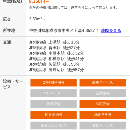
料金(税込)
9,350
円～
※その他費用に関しては、運営会社によって異なります。
広さ
2.59m²～
所在地
神奈川県相模原市中央区上溝4-3537-4
地図を見る
交通
JR相模線 上溝駅 徒歩13分
JR相模線 番田駅 徒歩27分
JR相模線 南橋本駅 徒歩32分
JR横浜線 相模原駅 徒歩41分
JR横浜線 矢部駅 徒歩53分
JR横浜線 淵野辺駅 徒歩57分
設備・サー
24時間利用可
駐車スペース
ビス
エレベーター
空調設備
換気設備
防犯設備
即日契約可
施設見学可
駅徒歩10分以内
運送サービス