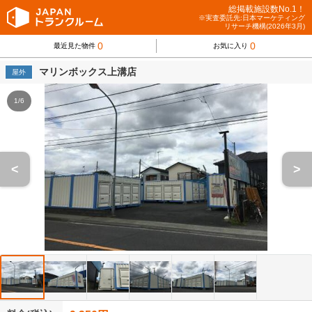
総掲載施設数No.1！
※実査委託先:日本マーケティング
リサーチ機構(2026年3月)
0
0
最近見た物件
お気に入り
マリンボックス上溝店
屋外
1/6
<
>