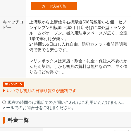
カード決済可能
キャッチコ
上溝駅から上溝信号右折県道508号線沿い右側、セブ
ピー
ンイレブン相模原上溝3丁目店そばに屋外型トランク
ルームがオープン。搬入用駐車スペースが広く、全室
1階で車付けが楽々。
24時間365日出し入れ自由。防犯カメラ・夜間照明完
備で夜でも安心です。
マリンボックスは来店・敷金・礼金・保証人不要のか
んたん契約。しかも初月の賃料は無料なので、早く借
りるほどお得です。
いつでも初月の日割り賃料が無料です
現在の時間帯は電話でのお問い合わせはご利用いただけません。
メールでのお問合せをご利用ください。
料金一覧