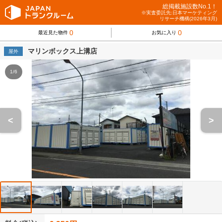
総掲載施設数No.1！
※実査委託先:日本マーケティング
リサーチ機構(2026年3月)
0
0
最近見た物件
お気に入り
マリンボックス上溝店
屋外
1/6
<
>