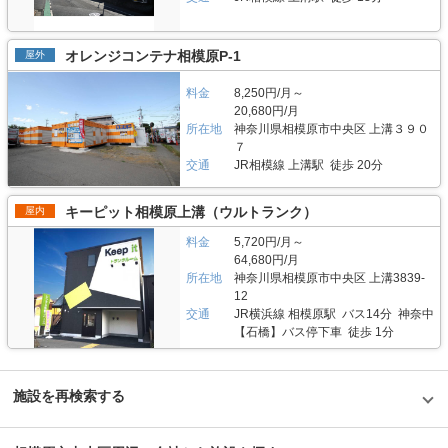
ください。 編集後記 小田急江ノ島線本鵠沼駅から徒歩7分、周辺の住宅街
などデリケートな物の保管などにも安心してご利用いただけます。 費用や
なります。利用用途としては、主に家財や季節によって変わる衣類を保管す
に馴染んだトランクルームという印象を受けた。実際にファミリー層や近隣
契約について教えてください。 契約前にトランクルームを下見したい場合
る場所としてご利用されている方が多い傾向にありますが、趣味でバイクを
の高齢者の方が、季節の洋服や家具、本などの趣味の品を収納に来ていると
は、立ち合いによる内見と遠隔操作による立ち合いなしでの内覧も可能で
お持ちの方も利用されており、大切なバイクを風雨から守っています。 ガ
オレンジコンテナ相模原P-1
屋外
いう。ただそれだけでなく、車で7分ほどでサーフィンやバーベキューなど
す。是非、お気軽にお申しつけください。 契約に関しては、マリンボック
レージには、国産バイクはもとより、ハーレーなどの外国製の大型バイクも
のレジャースポットとしても名高い江の島へのアクセスも可能なこの施設は
スでは保証人や連帯保証人の代わりに、保証会社との契約をしていただいて
入るため、バイクの保管に悩んでいる方にも安心してご利用いただけます。
サーファーの利用も多いとのことで、サーフボードやウェットスーツなどの
いるため保証人は不要、敷金・礼金なども不要なかんたん契約で行います。
料金
8,250円/月～
セキュリティや安全面について教えてください。 セキュリティーシステム
レジャー用品の収納にも役立っていた。施設のセキュリティも万全で、安心
初月賃料が無料なので導入のハードルを低くし、解約のお申込もいつでも可
20,680円/月
を導入し24時間安心してご利用頂けます。マリンボックスが提供する物件
して利用できる「マリンボックス本鵠沼店」は、年代や居住地に関係なくお
能です（お申し出いただいた月の翌月末での解約）。料金は6,480円～/月に
では、お客様の大切なお荷物をお預かりしているため、万が一に備え防犯カ
所在地
神奈川県相模原市中央区 上溝３９０
すすめできる施設だと思った。
なります。 編集後記 湘南に本社を構えるマリンボックス社。かわいいイル
メラを設置していたり、毎月数回、巡回スタッフが回っています。エントラ
７
カの看板や海を思わせるブルーが印象的なエントランスを構えるトランクル
ンスはオートロックで施錠されており、バイクガレージには監視モニターも
交通
JR相模線 上溝駅 徒歩 20分
ーム。駅からのアクセスも良いというメリットがありながら、高架下の車通
完備しています。 また、コンテナ倉庫ではなく室内管理なので清掃も行き
りが少ない路地にあるため、車からの荷物の出し入れにも便利な場所という
届いており、ホコリなどが出にくく、空調設備（温度管理、湿度管理）も完
印象を受けた。同社の代表取締役、永田氏は「地域に根ざして事業を行って
備しており、通年26-7度で管理しているためデリケートな衣類や木製の製
キーピット相模原上溝（ウルトランク）
屋内
きたので、安心して使える設備や親切なサポートには自信があります」と笑
品などの保管などにも安心してご利用いただけます。 費用や契約について
顔で話す。用途に合わせて様々なサイズの部屋が用意されているので、みな
教えてください。 バイクガレージ/トランクルームの建物の上の階にオーナ
料金
5,720円/月～
さんの大切な荷物を預けるのにぴったりの場所ではないだろうか。
ーが住んでいるため、内覧したい場合、事前に連絡したり、当日でも都合が
64,680円/月
合えば直接案内することが可能です。 契約に関しては、マリンボックスで
所在地
神奈川県相模原市中央区 上溝3839-
は保証人や連帯保証人の代わりに、保証会社との契約をしていただいている
12
ため保証人は不要、敷金・礼金なども不要なかんたん契約で行います。初月
交通
JR横浜線 相模原駅 バス14分 神奈中
賃料が無料なので導入のハードルを低くし、解約のお申込もいつでも可能で
【石橋】バス停下車 徒歩 1分
す（お申し出いただいた月の翌月末での解約）。料金はトランクルームが
8,300円～/月、バイクガレージが16,000円～/月になります。 編集後記 「街
の景色に溶け込むおしゃれなガレージ」このスペースを見たとき、そんな感
想を抱いた。ところどころに遊び心がある金型が装飾で使われており、マリ
施設を再検索する
ンボックスのキャラクターであるクジラの可愛さも合間って、まさに”いい
味”のある場所だな、と。特にバイクを持っていて、保管する場所にもこだ
わりたいという方にはおすすめだ。もちろん、セキュリティも万全で、オー
ナーもこの建物に住んでいるため、何かあったときにもすぐに相談できる安