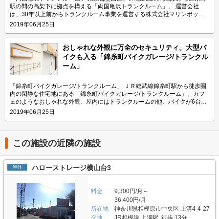
安全面について教えてください。 「マリンボックスガレージ一之宮5丁目
サービスもご利用可能ですのでご高齢の方や女性などでも気軽にご利用頂け
駅の間の高架下に拠点を構える「両国亀沢トランクルーム」。 運営会社
店」では、安心して車やバイクなどを収納頂けるように、施設入口にはセコ
ます。また、部屋には棚板とハンガーパイプを設置しておりますので、お客
は、30年以上前からトランクルーム事業を運営する株式会社マリンボック
ムの防犯カメラを設置し、各庫内にも専用鍵を設置しています。また、庫内
様のニーズに合わせてご活用ください。 主にどんな方がご利用されている
ス。湘南エリアに本社を構えているため、トランクルームも海を思わせるマ
2019年06月25日
照明と場内照明も設置しており、夜間でも明るく安心してご利用頂けます。
のでしょうか？ 本鵠沼駅周辺に広がっている住宅街にお住いの方々から多
リンブルーに統一されており、0.52帖～3.65帖の48の部屋を用意していま
さらに電源付きの庫内で快適に作業を行って頂けるよう、換気扇も設置して
くご利用いただいております。季節物の洋服や布団、家具家電などの保管場
す。 今回は、そんな「両国亀沢トランクルーム」の特徴や利用用途の傾
おります。尚、手洗い水道や水洗トイレも設置するなど、お客様により快適
所としてご利用頂いているケースが目立ちます。周辺に点在している病院ス
向、会社の想いなどをご紹介します。 両国亀沢トランクルームの特徴を教
おしゃれな外観に万全のセキュリティ。大型バ
にご利用頂けるよう工夫しています。庫内から直接荷物を搬入できるよう車
タッフによる書類管理などの用途もございます。また、目の前の道を南下す
えてください。 セキュリティ面も万全で、駅から徒歩3分かつ高架下なので
イクも入る「錦糸町バイクガレージ/トランクル
付のしやすい敷地ですので、建築業者さんなどの荷物の運搬が必要なお客様
るとすぐに江の島の海に到着する立地ですので、サーフボードやウェットス
頑丈な作りのトランクルームです。最新設備を導入するなど安全面は特に気
ーム」
にも便利にご活用頂けます。 費用や契約について教えてください。 「マリ
ーツなどのレジャー用品の収納にもお役立ていただいております。 セキュ
を使っています。 隣はコンビニエンスストアなので場所がわかりやすく、
ンボックスガレージ一之宮5丁目店」の収納スペースは全部で4種類あり、
リティや安全面について教えてください。 「マリンボックス本鵠沼店」で
自転車置き場も隣にあります。駐車場はありませんが、トランクルームの前
広さは3.6帖から20帖、価格帯は月額18,000円（税込）から85,000円（税
は、お客様の大切な荷物を責任をもってお預かりするために、警備保障会社
に車を横付けし、荷物を下ろしたらそのまま直進できるため、荷物の出し入
「錦糸町バイクガレージ/トランクルーム」 ＪＲ総武線錦糸町駅から徒歩圏
込）まで幅広くご用意しています。初期費用として契約事務手数料（月額賃
と契約しております。また、24時間安全・快適に荷物の収納をして頂ける
れには便利な立地です。お部屋サイズは、0.52帖～3.65帖の34種類、48の
内の閑静な住宅地にある「錦糸町バイクガレージ/トランクルーム」。カフ
料の1ヶ月分）が掛かります。その他費用として月々の管理費と保証委託料
よう各部屋に専用錠を取り付けていて、入口にもセコムのカードキーを設置
お部屋をご用意し幅広い用途にご利用いただけます。 主にどんな方がご利
ェのようなおしゃれな外観、屋内にはトランクルームの他、バイクが6台入
（月額1,350円（税込））が掛かります。見学の希望や詳細のお問い合わせ
しています。また、施設内には防犯カメラがあり、録画も行っておりますの
用されているのでしょうか？ 近隣の住宅にお住いの個人の方がメインユー
るスペースがあり、大切なバイクを安心して保管することができます。 運
2019年06月25日
につきましては、LIFULLトランクルームから電話やメールにてご連絡頂け
で、より安心してご利用頂けます。安全面だけでなく、荷物をお預かりする
ザーになります。両国駅周辺は飲食店などが立ち並んでいますが、少し路地
営会社は、30年以上前からトランクルーム事業を運営する株式会社マリン
ます。 編集後記 コンテナの広さもさることながら天井高も特徴的な「マリ
環境にも気を配っており、通年温度管理ができる空調設備のほか、湿度管理
を入れば一般のご家庭やマンションも多くあるため、ご家族や一人暮らしの
ボックス。24時間365日利用でき、室温を一定に保つ空調（エアコン）や、
ンボックスガレージ一之宮5丁目店」。首都圏中央連絡自動車道のインター
の為の換気設備を導入しておりますので、ウェットスーツから衣類や布団、
方も利用されています。用途としては、主に家財や季節によって変わる衣類
万全のセキュリティを備えており、お客様に寄り添った親切なサポートをし
チェンジにも近く、近隣が車社会であることも踏まえ車の収納ニーズをター
木製の製品まで様々な物をお預かり頂けます。 費用や契約について教えて
を保管する場所としてご利用されている方が多い傾向で、一番大きい3.65帖
ているのも同社の特徴です。 今回は、そんな「錦糸町バイクガレージ/トラ
この施設の近隣の施設
ゲットにしているというお話も聞くことができた。また、そのターゲットに
ください。 ご利用金額の価格帯は月額3,660円~40,530円（税込）で、広さ
タイプには机や椅子など大型の荷物も入れることができます。 セキュリテ
ンクルーム」の利用ユーザーや用途の傾向、会社の想いなども合わせてご紹
向けて庫内を電源付きにしたり、水道を付けるなどをして車の手入れや洗車
0.50帖から4.88帖まで全33タイプをご用意しております。ご契約に際して
ィや安全面について教えてください。 マリンボックスが提供するトランク
介します。 錦糸町バイクガレージ/トランクルームの特徴を教えてくださ
などの作業を可能にしているところに気遣いも感じた。運営会社の株式会社
事前見学をご希望の場合は、リモート内覧会を承っております。現地にてお
ルームでは、お客様の大切なお荷物をお預かりしているため、24時間安心
い。 カフェのようなおしゃれな雰囲気を意識して、外観は金型で作ったロ
ハローストレージ横山台3
マリンボックスは湘南エリアで30年近くトランクルームを運営しているこ
屋外
電話を頂けましたら、遠隔操作で入口を開錠致しますのでご自由にご覧くだ
してご利用いただけるように、カードキーや防犯カメラ、セキュリティーシ
ゴや取っ手など、一見トランクルームとはわからないほど街の景観に馴染ん
ともあり、そのノウハウを活かしたお客様目線でのトランクルームを開発さ
さい。その際、お電話にてご利用金額やキャンペーンなどのご案内も致しま
ステムを導入しているだけでなく、毎月数回スタッフが巡回しています。
でいるのが特徴です。お部屋サイズは、0.4帖タイプから1.54帖タイプま
れているのだろう。入口にセコムの防犯カメラも設置されているということ
す。尚、ご契約に関しては、株式会社マリンボックスでは保証人や連帯保証
また、両国亀沢のトランクルームの鍵は南京錠などの鍵の持ち歩きタイプで
で、併設されているバイクガレージは広さ3.01m2と3.24m2をご用意してお
で、自宅の駐車場よりも安心して車を収納できるスペースとして特に愛車を
料金
9,300円/月～
人の代わりに、保証会社との契約をしていただいているため保証人は不要と
はなくダイアルロック式で、メインエントランスはオートロックで施錠され
り、サビや汚れを防ぐため、バイクが長持ちします。 駐車場はありません
持っている方には最適な場所だと思った。
36,400円/月
なります。敷金や礼金なども不要なので簡単に契約できます。時期によって
ています。コンテナ倉庫ではなく室内管理なので清掃も行き届いており、ホ
が、トランクルームの前に車を横付けし荷物を下ろしたらそのまま直進でき
お得なキャンペーンも実施しております。詳細なキャンペーンや施設へのご
所在地
神奈川県相模原市中央区 上溝4-4-27
コリなどが出にくく、温度管理や湿度管理を徹底するために空調設備も完備
るので、荷物の出し入れにも便利な立地です。 主にどんな方がご利用され
質問はLIFULLトランクルームから電話やメールにてお気軽にお問い合わせ
しております。通年26-7度で管理しているため、衣類や布団、木製の製品
交通
JR相模線 上溝駅 徒歩 13分
ているのでしょうか？ 近隣の住宅にお住いの個人の方がメインユーザーに