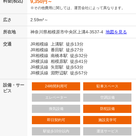
料金(税込)
9,350
円～
※その他費用に関しては、運営会社によって異なります。
広さ
2.59m²～
所在地
神奈川県相模原市中央区上溝4-3537-4
地図を見る
交通
JR相模線 上溝駅 徒歩13分
JR相模線 番田駅 徒歩27分
JR相模線 南橋本駅 徒歩32分
JR横浜線 相模原駅 徒歩41分
JR横浜線 矢部駅 徒歩53分
JR横浜線 淵野辺駅 徒歩57分
設備・サー
24時間利用可
駐車スペース
ビス
エレベーター
空調設備
換気設備
防犯設備
即日契約可
施設見学可
駅徒歩10分以内
運送サービス