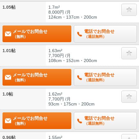
1.05帖
1.7m²
8,000円 /月
124cm・137cm・200cm
メールでお問合せ
電話でお問合せ
（無料）
（通話無料）
1.01帖
1.63m²
7,700円 /月
108cm・152cm・200cm
メールでお問合せ
電話でお問合せ
（無料）
（通話無料）
1.0帖
1.62m²
7,700円 /月
93cm・175cm・200cm
メールでお問合せ
電話でお問合せ
（無料）
（通話無料）
0.96帖
1.55m²