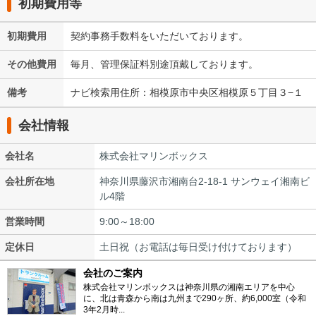
初期費用等
初期費用
契約事務手数料をいただいております。
その他費用
毎月、管理保証料別途頂戴しております。
備考
ナビ検索用住所：相模原市中央区相模原５丁目３−１
会社情報
会社名
株式会社マリンボックス
会社所在地
神奈川県藤沢市湘南台2-18-1 サンウェイ湘南ビ
ル4階
営業時間
9:00～18:00
定休日
土日祝（お電話は毎日受け付けております）
会社のご案内
株式会社マリンボックスは神奈川県の湘南エリアを中心
に、北は青森から南は九州まで290ヶ所、約6,000室（令和
3年2月時...