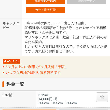
駅徒歩10分以内
運送サービス
カード決済可能
キャッチコ
5時～24時の間で、365日出し入れ自由。
ピー
JR横浜線相模原駅から徒歩8分、さわやかピュア相模
原駅前店さん併設店舗です。
マリンボックスは来店・敷金・礼金・保証人不要のか
んたん契約。
しかも初月の賃料は無料なので、早く借りるほどお得
です。お気軽にお問合せ下さい。
5ヶ月以上のご利用で3ヶ月賃料「半額」
いつでも初月の日割り賃料無料です
料金一覧
1.97帖
3.19m²
14,000円 /月
206cm・155cm・200cm