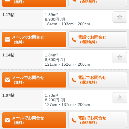
（無料）
（通話無料）
1.17帖
1.89m²
8,900円 /月
184cm・103cm・200cm
メールでお問合せ
電話でお問合せ
（無料）
（通話無料）
1.14帖
1.84m²
8,600円 /月
121cm・152cm・200cm
メールでお問合せ
電話でお問合せ
（無料）
（通話無料）
1.07帖
1.73m²
8,200円 /月
127cm・137cm・200cm
メールでお問合せ
電話でお問合せ
（無料）
（通話無料）