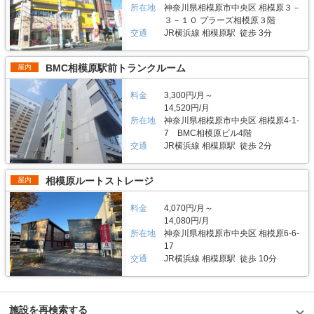
なります。敷金や礼金なども不要なので簡単に契約できます。時期によって
ています。コンテナ倉庫ではなく室内管理なので清掃も行き届いており、ホ
が、トランクルームの前に車を横付けし荷物を下ろしたらそのまま直進でき
所在地
神奈川県相模原市中央区 相模原３－
お得なキャンペーンも実施しております。詳細なキャンペーンや施設へのご
コリなどが出にくく、温度管理や湿度管理を徹底するために空調設備も完備
るので、荷物の出し入れにも便利な立地です。 主にどんな方がご利用され
３－１０ プラーズ相模原３階
質問はLIFULLトランクルームから電話やメールにてお気軽にお問い合わせ
しております。通年26-7度で管理しているため、衣類や布団、木製の製品
ているのでしょうか？ 近隣の住宅にお住いの個人の方がメインユーザーに
交通
JR横浜線 相模原駅 徒歩 3分
ください。 編集後記 小田急江ノ島線本鵠沼駅から徒歩7分、周辺の住宅街
などデリケートな物の保管などにも安心してご利用いただけます。 費用や
なります。利用用途としては、主に家財や季節によって変わる衣類を保管す
に馴染んだトランクルームという印象を受けた。実際にファミリー層や近隣
契約について教えてください。 契約前にトランクルームを下見したい場合
る場所としてご利用されている方が多い傾向にありますが、趣味でバイクを
の高齢者の方が、季節の洋服や家具、本などの趣味の品を収納に来ていると
は、立ち合いによる内見と遠隔操作による立ち合いなしでの内覧も可能で
お持ちの方も利用されており、大切なバイクを風雨から守っています。 ガ
BMC相模原駅前トランクルーム
屋内
いう。ただそれだけでなく、車で7分ほどでサーフィンやバーベキューなど
す。是非、お気軽にお申しつけください。 契約に関しては、マリンボック
レージには、国産バイクはもとより、ハーレーなどの外国製の大型バイクも
のレジャースポットとしても名高い江の島へのアクセスも可能なこの施設は
スでは保証人や連帯保証人の代わりに、保証会社との契約をしていただいて
入るため、バイクの保管に悩んでいる方にも安心してご利用いただけます。
サーファーの利用も多いとのことで、サーフボードやウェットスーツなどの
いるため保証人は不要、敷金・礼金なども不要なかんたん契約で行います。
料金
3,300円/月～
セキュリティや安全面について教えてください。 セキュリティーシステム
レジャー用品の収納にも役立っていた。施設のセキュリティも万全で、安心
初月賃料が無料なので導入のハードルを低くし、解約のお申込もいつでも可
を導入し24時間安心してご利用頂けます。マリンボックスが提供する物件
14,520円/月
して利用できる「マリンボックス本鵠沼店」は、年代や居住地に関係なくお
能です（お申し出いただいた月の翌月末での解約）。料金は6,480円～/月に
では、お客様の大切なお荷物をお預かりしているため、万が一に備え防犯カ
所在地
神奈川県相模原市中央区 相模原4-1-
すすめできる施設だと思った。
なります。 編集後記 湘南に本社を構えるマリンボックス社。かわいいイル
メラを設置していたり、毎月数回、巡回スタッフが回っています。エントラ
7 BMC相模原ビル4階
カの看板や海を思わせるブルーが印象的なエントランスを構えるトランクル
ンスはオートロックで施錠されており、バイクガレージには監視モニターも
交通
JR横浜線 相模原駅 徒歩 2分
ーム。駅からのアクセスも良いというメリットがありながら、高架下の車通
完備しています。 また、コンテナ倉庫ではなく室内管理なので清掃も行き
りが少ない路地にあるため、車からの荷物の出し入れにも便利な場所という
届いており、ホコリなどが出にくく、空調設備（温度管理、湿度管理）も完
印象を受けた。同社の代表取締役、永田氏は「地域に根ざして事業を行って
備しており、通年26-7度で管理しているためデリケートな衣類や木製の製
相模原ルートストレージ
屋内
きたので、安心して使える設備や親切なサポートには自信があります」と笑
品などの保管などにも安心してご利用いただけます。 費用や契約について
顔で話す。用途に合わせて様々なサイズの部屋が用意されているので、みな
教えてください。 バイクガレージ/トランクルームの建物の上の階にオーナ
さんの大切な荷物を預けるのにぴったりの場所ではないだろうか。
ーが住んでいるため、内覧したい場合、事前に連絡したり、当日でも都合が
料金
4,070円/月～
合えば直接案内することが可能です。 契約に関しては、マリンボックスで
14,080円/月
は保証人や連帯保証人の代わりに、保証会社との契約をしていただいている
所在地
神奈川県相模原市中央区 相模原6-6-
ため保証人は不要、敷金・礼金なども不要なかんたん契約で行います。初月
17
賃料が無料なので導入のハードルを低くし、解約のお申込もいつでも可能で
交通
JR横浜線 相模原駅 徒歩 10分
す（お申し出いただいた月の翌月末での解約）。料金はトランクルームが
8,300円～/月、バイクガレージが16,000円～/月になります。 編集後記 「街
の景色に溶け込むおしゃれなガレージ」このスペースを見たとき、そんな感
想を抱いた。ところどころに遊び心がある金型が装飾で使われており、マリ
ンボックスのキャラクターであるクジラの可愛さも合間って、まさに”いい
施設を再検索する