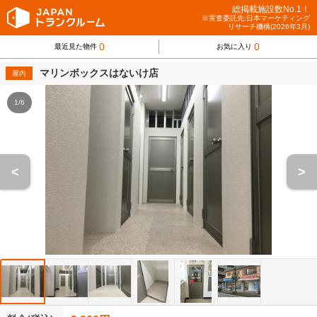
総掲載施設数No.1！
※実査委託先:日本マーケティング
リサーチ機構(2026年3月)
0
0
最近見た物件
お気に入り
マリンボックスはないけ店
屋内
1/6
<
>