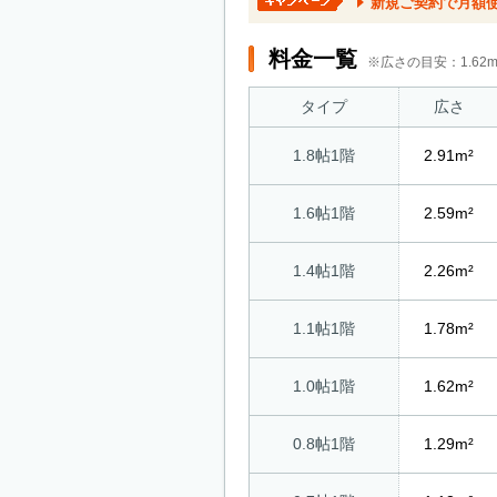
新規ご契約で月額
料金一覧
※広さの目安：1.6
タイプ
広さ
1.8帖1階
2.91m²
1.6帖1階
2.59m²
1.4帖1階
2.26m²
1.1帖1階
1.78m²
1.0帖1階
1.62m²
0.8帖1階
1.29m²