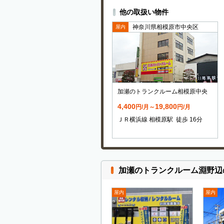
他の取扱い物件
神奈川県相模原市中央区
屋内
加瀬のトランクルーム相模原中央
4,400
19,800
円/月～
円/月
ＪＲ横浜線 相模原駅 徒歩 16分
加瀬のトランクルーム淵野辺
屋内
屋内