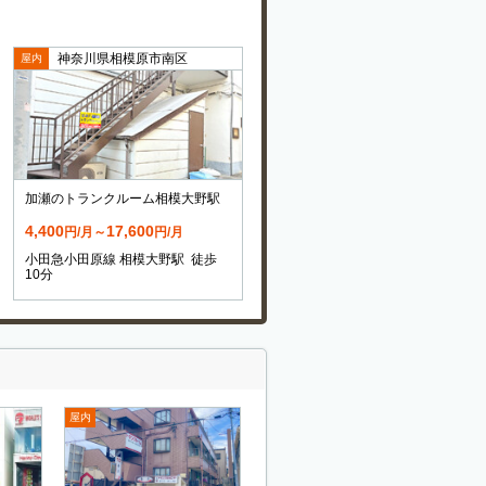
神奈川県相模原市南区
屋内
加瀬のトランクルーム相模大野駅
4,400
17,600
円/月～
円/月
小田急小田原線 相模大野駅 徒歩
10分
屋内