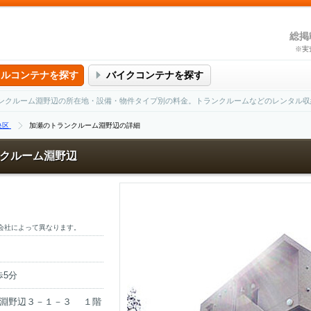
総掲
※実
タルコンテナを探す
バイクコンテナを探す
ンクルーム淵野辺の所在地・設備・物件タイプ別の料金。トランクルームなどのレンタル収
央区
加瀬のトランクルーム淵野辺の詳細
クルーム淵野辺
会社によって異なります。
5分
区淵野辺３－１－３ １階