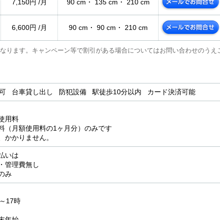
7,150円 /月
90 cm・ 135 cm・ 210 cm
6,600円 /月
90 cm・ 90 cm・ 210 cm
なります。キャンペーン等で割引がある場合についてはお問い合わせのうえ
用可 台車貸し出し 防犯設備 駅徒歩10分以内 カード決済可能
使用料
料（月額使用料の1ヶ月分）のみです
、かかりません。
払いは
・管理費無し
のみ
～17時
末年始