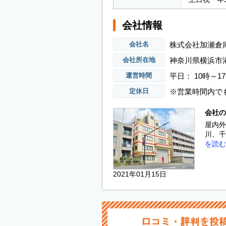
会社情報
株式会社加瀬倉
会社名
神奈川県横浜市港北
会社所在地
平日： 10時～
運営時間
※営業時間内で
定休日
会社の
屋内外
川、千
を読む
2021年01月15日