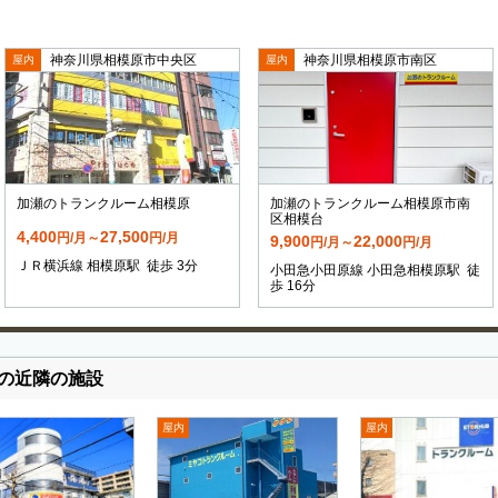
神奈川県相模原市中央区
神奈川県相模原市南区
屋内
屋内
加瀬のトランクルーム相模原
加瀬のトランクルーム相模原市南
区相模台
4,400
27,500
円/月～
円/月
9,900
22,000
円/月～
円/月
ＪＲ横浜線 相模原駅 徒歩 3分
小田急小田原線 小田急相模原駅 徒
歩 16分
の近隣の施設
屋内
屋内