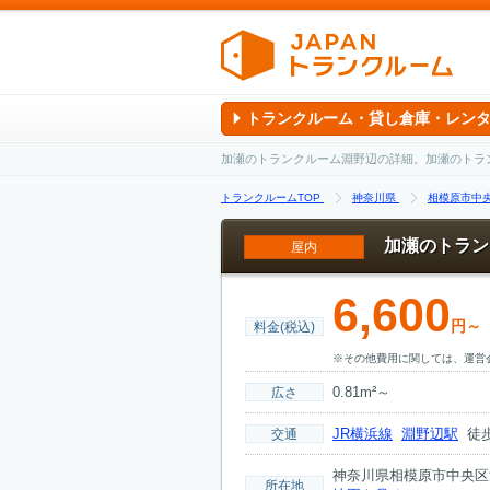
トランクルーム・貸し倉庫・レン
加瀬のトランクルーム淵野辺の詳細。加瀬のトラ
トランクルームTOP
神奈川県
相模原市中
加瀬のトラン
屋内
6,600
円～
料金(税込)
※その他費用に関しては、運営
0.81m²～
広さ
JR横浜線
淵野辺駅
徒歩
交通
神奈川県相模原市中央
所在地