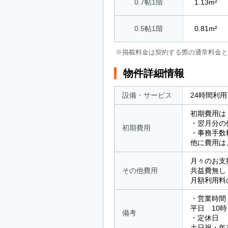
0.7帖1階
1.13m²
0.5帖1階
0.81m²
※掲載料金は契約する際の通常料金と
物件詳細情報
設備・サービス
24時間利
初期費用は
・翌月分の
初期費用
・事務手数
他に費用は
月々のお支
その他費用
共益費無し
月額利用料
・営業時間
平日 10時
備考
・定休日
土日祝・年