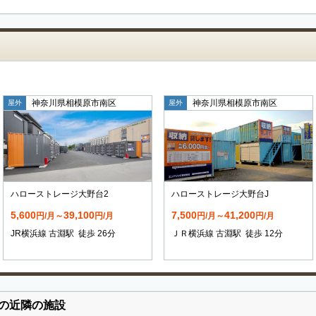
神奈川県相模原市南区
神奈川県相模原市南区
屋外
屋外
ハローストレージ大野台2
ハローストレージ大野台J
5,600
39,100
7,500
41,200
円/月～
円/月
円/月～
円/月
JR横浜線 古淵駅 徒歩 26分
ＪＲ横浜線 古淵駅 徒歩 12分
の近隣の施設