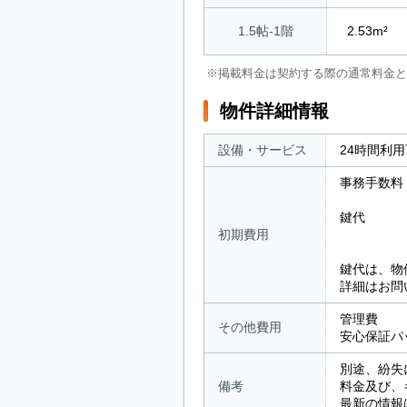
1.5帖-1階
2.53m²
※掲載料金は契約する際の通常料金と
物件詳細情報
設備・サービス
24時間利
事務手数料
鍵代 ： 
初期費用
屋内型の
鍵代は、物
詳細はお問
管理費 ：
その他費用
安心保証パッ
別途、紛失
備考
料金及び、
最新の情報