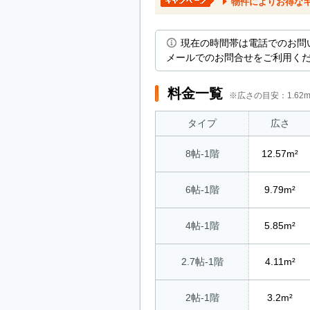
物件によりお得な
現在の時間帯は電話でのお問
メールでのお問合せをご利用く
料金一覧
※広さの目安：1.6
タイプ
広さ
8帖-1階
12.57m²
6帖-1階
9.79m²
4帖-1階
5.85m²
2.7帖-1階
4.11m²
2帖-1階
3.2m²