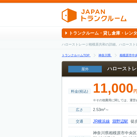
トランクルーム・貸し倉庫・レン
ハローストレージ相模原共和の詳細。ハロースト
トランクルームTOP
神奈川県
相模原市中
ハローストレ
屋外
11,000
料金(税込)
※その他費用に関しては、運営
2.53m²～
広さ
JR横浜線
淵野辺駅
徒歩
交通
神奈川県相模原市中央区共