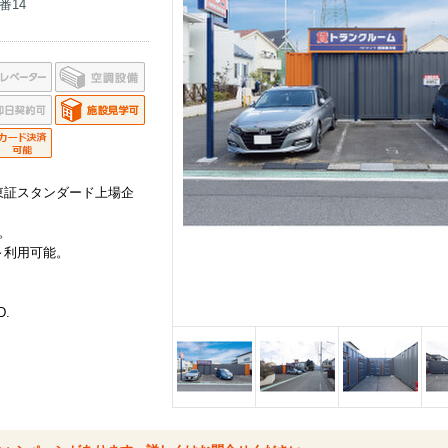
3番14
東証スタンダード上場企
。
～利用可能。
D.