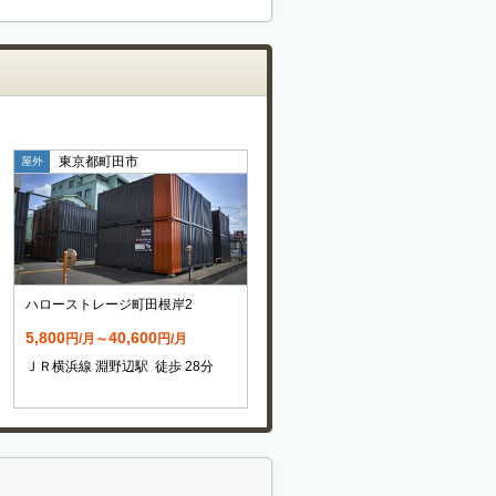
東京都町田市
屋外
ハローストレージ町田根岸2
5,800
40,600
円/月～
円/月
ＪＲ横浜線 淵野辺駅 徒歩 28分