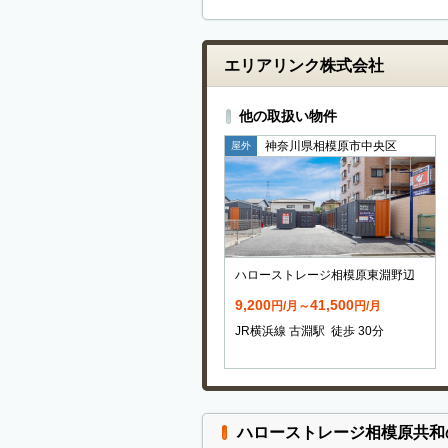
エリアリンク株式会社
他の取扱い物件
神奈川県相模原市中央区
屋外
ハローストレージ相模原東淵野辺
9,200
41,500
円/月～
円/月
JR横浜線 古淵駅 徒歩 30分
ハローストレージ相模原共和