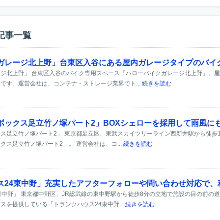
記事一覧
ガレージ北上野」台東区入谷にある屋内ガレージタイプのバイ
ジ北上野」 台東区入谷のバイク専用スペース「ハローバイクガレージ北上野」。
です。運営会社は、コンテナ・ストレージ業界でト...
続きを読む
ボックス足立竹ノ塚パート2」BOXシェローを採用して雨風に
ス足立竹ノ塚パート2」 東京都足立区、東武スカイツリーライン西新井駅から徒歩1
ス足立竹ノ塚パート2」。 運営会社は、コ...
続きを読む
ス24東中野」充実したアフターフォローや問い合わせ対応で、
東中野」 東京都中野区、JR総武線の東中野駅から徒歩8分の立地で施設の目の前の
スを提供している「トランクハウス24東中野...
続きを読む