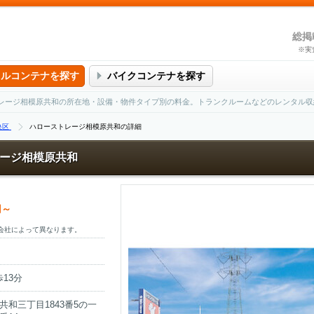
総掲
※実
タルコンテナを探す
バイクコンテナを探す
レージ相模原共和の所在地・設備・物件タイプ別の料金。トランクルームなどのレンタル収
央区
ハローストレージ相模原共和の詳細
ージ相模原共和
円～
会社によって異なります。
13分
和三丁目1843番5の一