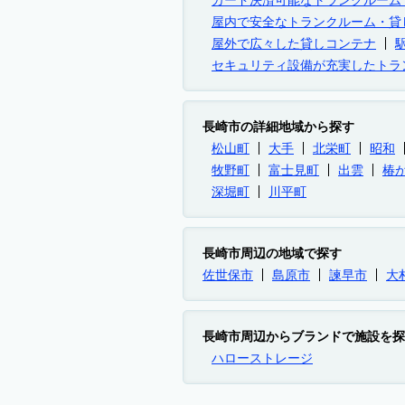
カード決済可能なトランクルーム
屋内で安全なトランクルーム・貸
屋外で広々した貸しコンテナ
セキュリティ設備が充実したトラ
長崎市の詳細地域から探す
松山町
大手
北栄町
昭和
牧野町
富士見町
出雲
椿
深堀町
川平町
長崎市周辺の地域で探す
佐世保市
島原市
諫早市
大
長崎市周辺からブランドで施設を探
ハローストレージ