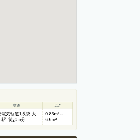
交通
広さ
崎電気軌道1系統 大
0.83m²～
止駅 徒歩 5分
6.6m²