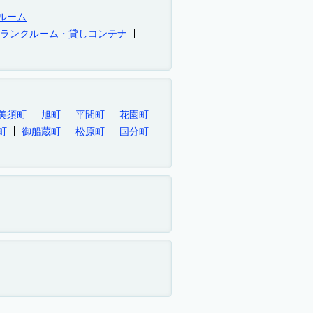
ルーム
トランクルーム・貸しコンテナ
美須町
旭町
平間町
花園町
町
御船蔵町
松原町
国分町