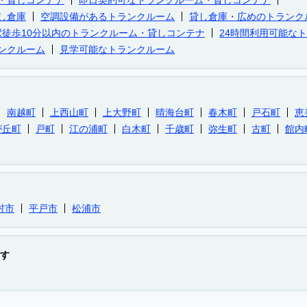
・貸しコンテナ
即日契約可なトランクルーム・貸しコンテナ
し倉庫
空調設備があるトランクルーム
貸し倉庫・広めのトランク
駅徒歩10分以内のトランクルーム・貸しコンテナ
24時間利用可能な
ンクルーム
見学可能なトランクルーム
南越町
上西山町
上大野町
晴海台町
春木町
戸石町
恵
が丘町
戸町
江の浦町
白木町
千歳町
弥生町
古町
館内
村市
平戸市
松浦市
す