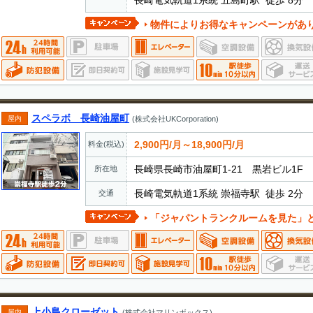
長崎電気軌道1系統 五島町駅 徒歩 8分
物件によりお得なキャンペーンがあ
スペラボ 長崎油屋町
屋内
(株式会社UKCorporation)
2,900円/月～18,900円/月
料金(税込)
長崎県長崎市油屋町1-21 黒岩ビル1F
所在地
長崎電気軌道1系統 崇福寺駅 徒歩 2分
交通
「ジャパントランクルームを見た」とお電話でお伝えいただ
上小島クローゼット
屋内
(株式会社マリンボックス)