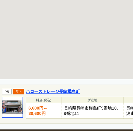
ハローストレージ長崎樺島町
PR
屋内
料金(税込)
所在地
6,600円～
長崎県長崎市樺島町9番地10、
長
39,600円
9番地11
波