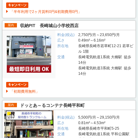
「半年利用で2ヶ月賃料0円&初期費用0円」
収納PIT 長崎城山小学校西店
屋内
料金(税込)
2,750円/月～23,650円/月
広さ
0.49m²～6.16m²
所在地
長崎県長崎市若草町12-21 若草ビ
ル 1階
交通
長崎電気軌道1系統 大橋駅 徒歩
14分
長崎電気軌道3系統 大橋駅 徒歩
14分
「初期費用無料」
ドッとあ～るコンテナ長崎平和町
屋内
料金(税込)
5,500円/月～29,150円/月
広さ
0.81m²～4.53m²
所在地
長崎県長崎市平和町5-25
交通
長崎電気軌道1系統 平和公園駅