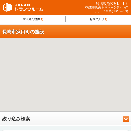
総掲載施設数No.1！
※実査委託先:日本マーケティング
リサーチ機構(2026年3月)
0
0
最近見た物件
お気に入り
長崎市浜口町の施設
絞り込み検索