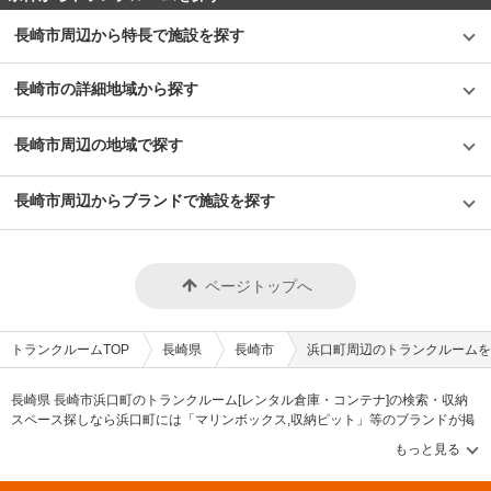
長崎市周辺から特長で施設を探す
長崎市の詳細地域から探す
長崎市周辺の地域で探す
長崎市周辺からブランドで施設を探す
ページトップへ
トランクルームTOP
長崎県
長崎市
浜口町周辺のトランクルームを
長崎県 長崎市浜口町のトランクルーム[レンタル倉庫・コンテナ]の検索・収納
スペース探しなら浜口町には「マリンボックス,収納ピット」等のブランドが掲
載されています。借りたい地域から探して、広さ・料金[賃料]・セキュリティ・
空調完備・24時間出し入れ可能などの希望条件で絞込み！豊富な物件数から
様々な方法でご希望の収納スペースを簡単に探せるトランクルーム情報サイト