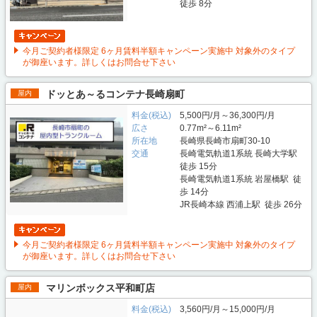
徒歩 8分
今月ご契約者様限定 6ヶ月賃料半額キャンペーン実施中 対象外のタイプ
が御座います。詳しくはお問合せ下さい
ドッとあ～るコンテナ長崎扇町
屋内
料金(税込)
5,500円/月～36,300円/月
広さ
0.77m²～6.11m²
所在地
長崎県長崎市扇町30-10
交通
長崎電気軌道1系統 長崎大学駅
徒歩 15分
長崎電気軌道1系統 岩屋橋駅 徒
歩 14分
JR長崎本線 西浦上駅 徒歩 26分
今月ご契約者様限定 6ヶ月賃料半額キャンペーン実施中 対象外のタイプ
が御座います。詳しくはお問合せ下さい
マリンボックス平和町店
屋内
料金(税込)
3,560円/月～15,000円/月