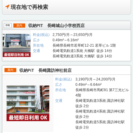
現在地で再検索
収納PIT 長崎城山小学校西店
PR
屋内
料金(税込)
2,750円/月～23,650円/月
広さ
0.49m²～6.16m²
所在地
長崎県長崎市若草町12-21 若草ビル 1階
交通
長崎電気軌道1系統 大橋駅 徒歩 14分
長崎電気軌道3系統 大橋駅 徒歩 14分
収納PiT 長崎諏訪神社前店
屋内
料金(税込)
3,190円/月～24,200円/月
広さ
0.49m²～6.64m²
所在地
長崎県長崎市馬町81 第7三光ビル
4階
交通
長崎電気軌道3系統 諏訪神社駅
徒歩 2分
長崎電気軌道4系統 諏訪神社駅
徒歩 2分
長崎電気軌道5系統 諏訪神社駅
徒歩 2分