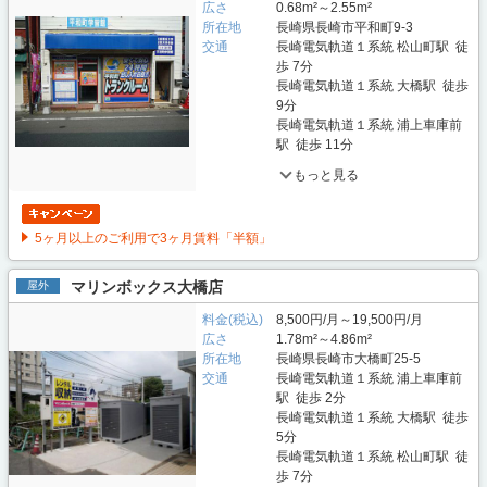
広さ
0.68m²～2.55m²
所在地
長崎県長崎市平和町9-3
交通
長崎電気軌道１系統 松山町駅 徒
歩 7分
長崎電気軌道１系統 大橋駅 徒歩
9分
長崎電気軌道１系統 浦上車庫前
駅 徒歩 11分
もっと見る
5ヶ月以上のご利用で3ヶ月賃料「半額」
マリンボックス大橋店
屋外
料金(税込)
8,500円/月～19,500円/月
広さ
1.78m²～4.86m²
所在地
長崎県長崎市大橋町25-5
交通
長崎電気軌道１系統 浦上車庫前
駅 徒歩 2分
長崎電気軌道１系統 大橋駅 徒歩
5分
長崎電気軌道１系統 松山町駅 徒
歩 7分