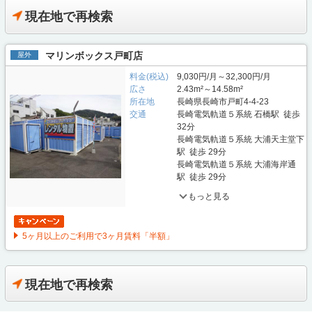
現在地で再検索
マリンボックス戸町店
屋外
料金(税込)
9,030円/月～32,300円/月
広さ
2.43m²～14.58m²
所在地
長崎県長崎市戸町4-4-23
交通
長崎電気軌道５系統 石橋駅 徒歩
32分
長崎電気軌道５系統 大浦天主堂下
駅 徒歩 29分
長崎電気軌道５系統 大浦海岸通
駅 徒歩 29分
もっと見る
5ヶ月以上のご利用で3ヶ月賃料「半額」
現在地で再検索