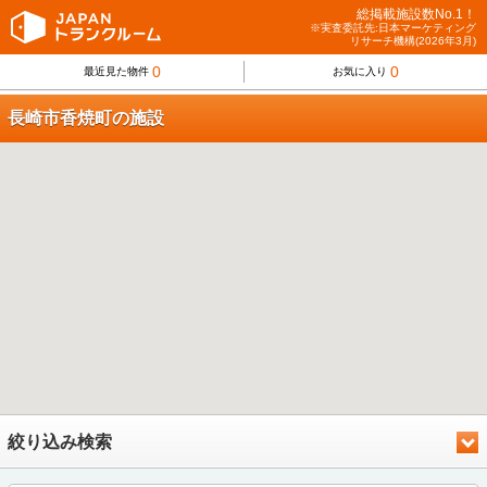
総掲載施設数No.1！
※実査委託先:日本マーケティング
リサーチ機構(2026年3月)
0
0
最近見た物件
お気に入り
長崎市香焼町の施設
絞り込み検索