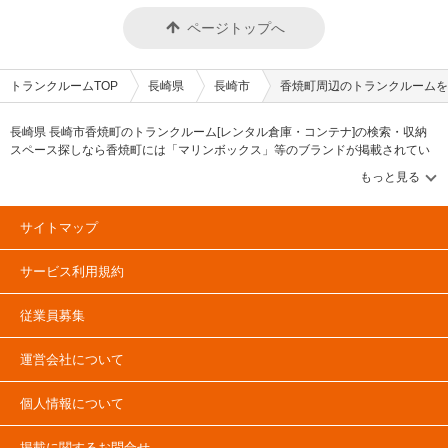
ページトップへ
トランクルームTOP
長崎県
長崎市
香焼町周辺のトランクルームを
長崎県 長崎市香焼町のトランクルーム[レンタル倉庫・コンテナ]の検索・収納
スペース探しなら香焼町には「マリンボックス」等のブランドが掲載されてい
ます。借りたい地域から探して、広さ・料金[賃料]・セキュリティ・空調完備・
24時間出し入れ可能などの希望条件で絞込み！豊富な物件数から様々な方法で
ご希望の収納スペースを簡単に探せるトランクルーム情報サイトです。香焼町
で気になるトランクルームを見つけたら、メールか電話でお問合せが可能です
サイトマップ
（無料）。
サービス利用規約
従業員募集
運営会社について
個人情報について
掲載に関するお問合せ