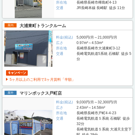
所在地
長崎県長崎市樺島町4-13
交通
JR長崎本線 長崎駅 徒歩 11分
大浦東町トランクルーム
屋内
料金(税込)
5,000円/月～21,000円/月
広さ
0.97m²～4.53m²
所在地
長崎県長崎市大浦東町3-12
交通
長崎電気軌道5系統 石橋駅 徒歩 5
分
5ヶ月以上のご利用で3ヶ月賃料「半額」
マリンボックス戸町店
屋外
料金(税込)
9,030円/月～32,300円/月
広さ
2.43m²～14.58m²
所在地
長崎県長崎市戸町4-4-23
交通
長崎電気軌道５系統 石橋駅 徒歩
32分
長崎電気軌道５系統 大浦天主堂下
駅 徒歩 29分