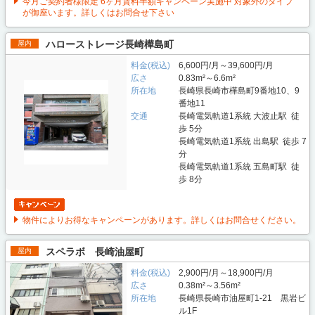
今月ご契約者様限定 6ヶ月賃料半額キャンペーン実施中 対象外のタイプ
が御座います。詳しくはお問合せ下さい
ハローストレージ長崎樺島町
屋内
料金(税込)
6,600円/月～39,600円/月
広さ
0.83m²～6.6m²
所在地
長崎県長崎市樺島町9番地10、9
番地11
交通
長崎電気軌道1系統 大波止駅 徒
歩 5分
長崎電気軌道1系統 出島駅 徒歩 7
分
長崎電気軌道1系統 五島町駅 徒
歩 8分
物件によりお得なキャンペーンがあります。詳しくはお問合せください。
スペラボ 長崎油屋町
屋内
料金(税込)
2,900円/月～18,900円/月
広さ
0.38m²～3.56m²
所在地
長崎県長崎市油屋町1-21 黒岩ビ
ル1F