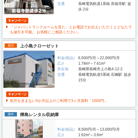
交通
長崎電気軌道1系統 崇福寺駅 徒
歩 2分
「ジャパントランクルームを見た」とお電話でお伝えいただくとどなたで
も値引き可能。 お気軽にご相談ください。
上小島クローゼット
屋内
料金(税込)
6,500円/月～22,000円/月
広さ
1.78m²～7.61m²
所在地
長崎県長崎市上小島4-12-2
交通
長崎電気軌道5系統 石橋駅 徒歩
15分
初月を含まない5か月以上のご利用で3ヶ月賃料「1000円」
樺島レンタル収納庫
屋外
料金(税込)
8,500円/月～13,000円/月
広さ
1.62m²～3.6m²