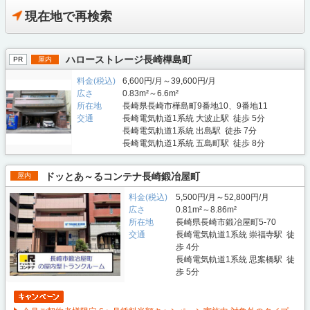
現在地で再検索
ハローストレージ長崎樺島町
PR
屋内
料金(税込)
6,600円/月～39,600円/月
広さ
0.83m²～6.6m²
所在地
長崎県長崎市樺島町9番地10、9番地11
交通
長崎電気軌道1系統 大波止駅 徒歩 5分
長崎電気軌道1系統 出島駅 徒歩 7分
長崎電気軌道1系統 五島町駅 徒歩 8分
ドッとあ～るコンテナ長崎鍛冶屋町
屋内
料金(税込)
5,500円/月～52,800円/月
広さ
0.81m²～8.86m²
所在地
長崎県長崎市鍛冶屋町5-70
交通
長崎電気軌道1系統 崇福寺駅 徒
歩 4分
長崎電気軌道1系統 思案橋駅 徒
歩 5分