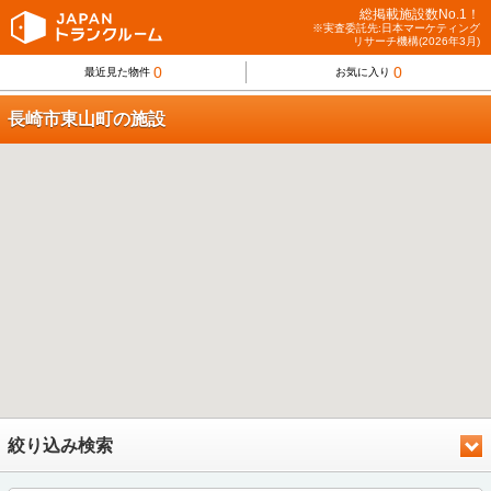
総掲載施設数No.1！
※実査委託先:日本マーケティング
リサーチ機構(2026年3月)
0
0
最近見た物件
お気に入り
長崎市東山町の施設
絞り込み検索