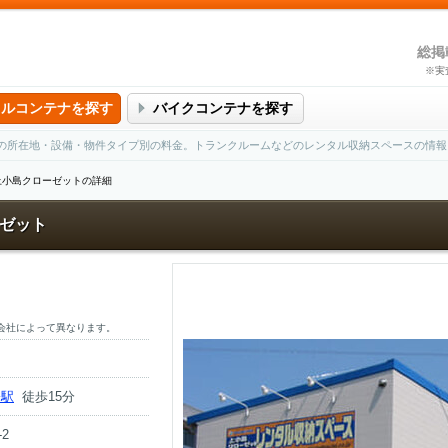
総掲
※実
タルコンテナを探す
バイクコンテナを探す
の所在地・設備・物件タイプ別の料金。トランクルームなどのレンタル収納スペースの情報
上小島クローゼットの詳細
ゼット
会社によって異なります。
橋駅
徒歩15分
2