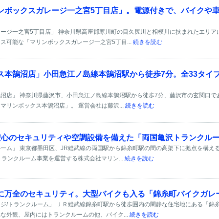
ンボックスガレージ一之宮5丁目店」。電源付きで、バイクや
ージ一之宮5丁目店」 神奈川県高座郡寒川町の目久尻川と相模川に挟まれたエリア
ス可能な「マリンボックスガレージ一之宮5丁目...
続きを読む
ス本鵠沼店」小田急江ノ島線本鵠沼駅から徒歩7分。全33タイ
沼店」 神奈川県藤沢市、小田急江ノ島線本鵠沼駅から徒歩7分、藤沢市の玄関口で
マリンボックス本鵠沼店」。 運営会社は藤沢...
続きを読む
安心のセキュリティや空調設備を備えた「両国亀沢トランクル
ーム」 東京都墨田区、JR総武線の両国駅から錦糸町駅の間の高架下に拠点を構え
トランクルーム事業を運営する株式会社マリン...
続きを読む
に万全のセキュリティ。大型バイクも入る「錦糸町バイクガレー
ジ/トランクルーム」 ＪＲ総武線錦糸町駅から徒歩圏内の閑静な住宅地にある「錦
な外観、屋内にはトランクルームの他、バイク...
続きを読む