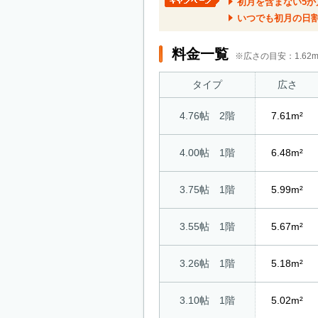
初月を含まない5か
いつでも初月の日
料金一覧
※広さの目安：1.6
タイプ
広さ
4.76帖 2階
7.61m²
4.00帖 1階
6.48m²
3.75帖 1階
5.99m²
3.55帖 1階
5.67m²
3.26帖 1階
5.18m²
3.10帖 1階
5.02m²