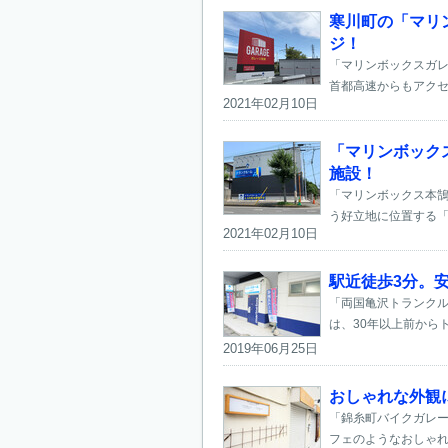
寒川町の「マリ
ジ！
「マリンボックスガレ
首都高速からもアクセ
2021年02月10日
「マリンボック
施設！
「マリンボックス本鵠
う好立地に位置する「
2021年02月10日
駅近徒歩3分。
「両国亀沢トランクル
は、30年以上前から
2019年06月25日
おしゃれな外観
「錦糸町バイクガレー
フェのようなおしゃれ