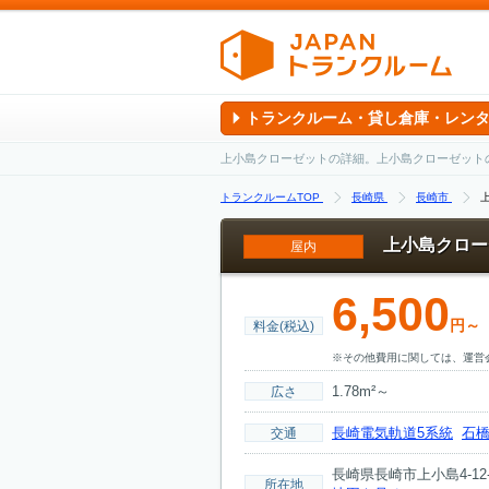
トランクルーム・貸し倉庫・レン
上小島クローゼットの詳細。上小島クローゼット
トランクルームTOP
長崎県
長崎市
上小島クロー
屋内
6,500
円～
料金(税込)
※その他費用に関しては、運営
1.78m²～
広さ
長崎電気軌道5系統
石
交通
長崎県長崎市上小島4-12-
所在地