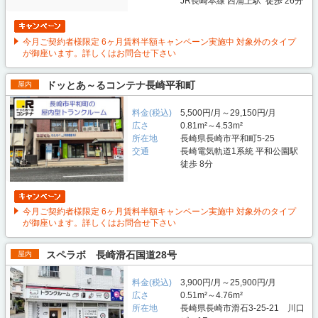
JR長崎本線 西浦上駅 徒歩 26分
今月ご契約者様限定 6ヶ月賃料半額キャンペーン実施中 対象外のタイプ
が御座います。詳しくはお問合せ下さい
ドッとあ～るコンテナ長崎平和町
屋内
料金(税込)
5,500円/月～29,150円/月
広さ
0.81m²～4.53m²
所在地
長崎県長崎市平和町5-25
交通
長崎電気軌道1系統 平和公園駅
徒歩 8分
今月ご契約者様限定 6ヶ月賃料半額キャンペーン実施中 対象外のタイプ
が御座います。詳しくはお問合せ下さい
スペラボ 長崎滑石国道28号
屋内
料金(税込)
3,900円/月～25,900円/月
広さ
0.51m²～4.76m²
所在地
長崎県長崎市滑石3-25-21 川口