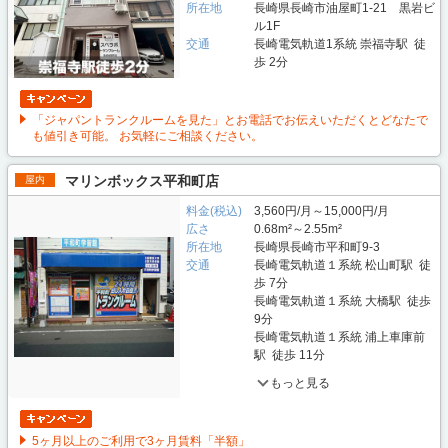
所在地
長崎県長崎市油屋町1-21 黒岩ビ
ル1F
交通
長崎電気軌道1系統 崇福寺駅 徒
歩 2分
「ジャパントランクルームを見た」とお電話でお伝えいただくとどなたで
も値引き可能。 お気軽にご相談ください。
マリンボックス平和町店
屋内
料金(税込)
3,560円/月～15,000円/月
広さ
0.68m²～2.55m²
所在地
長崎県長崎市平和町9-3
交通
長崎電気軌道１系統 松山町駅 徒
歩 7分
長崎電気軌道１系統 大橋駅 徒歩
9分
長崎電気軌道１系統 浦上車庫前
駅 徒歩 11分
もっと見る
5ヶ月以上のご利用で3ヶ月賃料「半額」