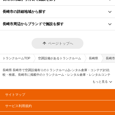
長崎市の詳細地域から探す
長崎市周辺からブランドで施設を探す
ページトップへ
トランクルームTOP
空調設備があるトランクルーム
長崎県
長崎市
長崎県 長崎市で空調設備有りのトランクルーム[レンタル倉庫・コンテナ]の比
較・検索。長崎市に掲載中のトランクルーム・レンタル倉庫・レンタルコンテ
ナなどの収納スペースを、借りたい地域から探して、広さ・料金[賃料]・セキュ
リティ・空調完備・24時間出し入れ可能などの希望条件で絞込み！豊富な物件
数から様々な方法でご希望の収納スペースを簡単に探せるトランクルーム情報
サイトです。気になるトランクルームを見つけたら、メールか電話でお問合せ
サイトマップ
が可能です（無料）。
サービス利用規約