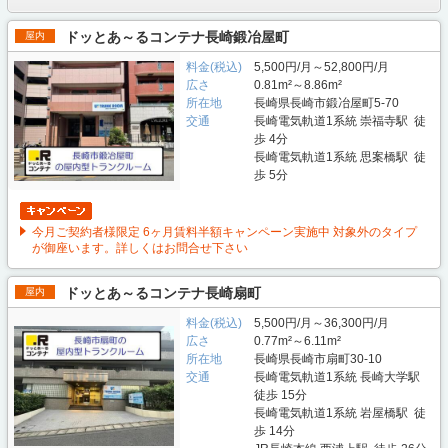
ドッとあ～るコンテナ長崎鍛冶屋町
屋内
料金(税込)
5,500円/月～52,800円/月
広さ
0.81m²～8.86m²
所在地
長崎県長崎市鍛冶屋町5-70
交通
長崎電気軌道1系統 崇福寺駅 徒
歩 4分
長崎電気軌道1系統 思案橋駅 徒
歩 5分
今月ご契約者様限定 6ヶ月賃料半額キャンペーン実施中 対象外のタイプ
が御座います。詳しくはお問合せ下さい
ドッとあ～るコンテナ長崎扇町
屋内
料金(税込)
5,500円/月～36,300円/月
広さ
0.77m²～6.11m²
所在地
長崎県長崎市扇町30-10
交通
長崎電気軌道1系統 長崎大学駅
徒歩 15分
長崎電気軌道1系統 岩屋橋駅 徒
歩 14分