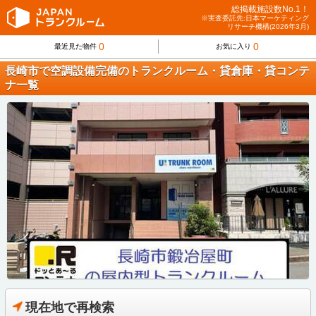
総掲載施設数No.1！
※実査委託先:日本マーケティング
リサーチ機構(2026年3月)
0
0
最近見た物件
お気に入り
長崎市で空調設備完備のトランクルーム・貸倉庫・貸コンテ
ナ一覧
現在地で再検索