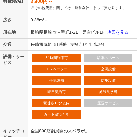
料金(税込)
2,900
円～
※その他費用に関しては、運営会社によって異なります。
広さ
0.38m²～
所在地
長崎県長崎市油屋町1-21 黒岩ビル1F
地図を見る
交通
長崎電気軌道1系統 崇福寺駅 徒歩2分
設備・サー
24時間利用可
駐車スペース
ビス
エレベーター
空調設備
換気設備
防犯設備
即日契約可
施設見学可
駅徒歩10分以内
運送サービス
カード決済可能
キャッチコ
全国800店舗展開のスペラボ。
ピー