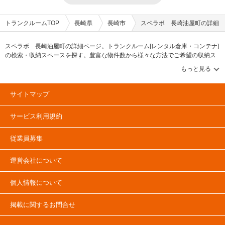
トランクルームTOP
長崎県
長崎市
スペラボ 長崎油屋町の詳細
スペラボ 長崎油屋町の詳細ページ。トランクルーム[レンタル倉庫・コンテナ]
の検索・収納スペースを探す。豊富な物件数から様々な方法でご希望の収納ス
ペースを簡単に探せるトランクルーム情報サイトです。スペラボ 長崎油屋町
の住所・最寄りの駅、物件タイプのご紹介や料金表、お得なキャンペーン情報
もあります。気になる物件タイプを見つけたら、メールか電話でお問合せが可
能です（無料）。
サイトマップ
サービス利用規約
従業員募集
運営会社について
個人情報について
掲載に関するお問合せ