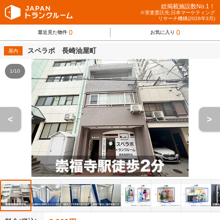
総掲載施設数No.1！
※実査委託先:日本マーケティング
リサーチ機構(2026年3月)
0
0
最近見た物件
お気に入り
スペラボ 長崎油屋町
屋内
1/10
<
>