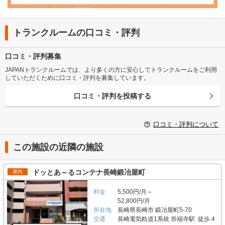
トランクルームの口コミ・評判
口コミ・評判募集
JAPANトランクルームでは、より多くの方に安心してトランクルームをご利用
していただくために口コミ・評判を募集しています。
口コミ・評判を投稿する
口コミ・評判について
この施設の近隣の施設
ドッとあ～るコンテナ長崎鍛冶屋町
屋内
料金
5,500円/月～
52,800円/月
所在地
長崎県長崎市 鍛冶屋町5-70
交通
長崎電気軌道1系統 崇福寺駅 徒歩 4