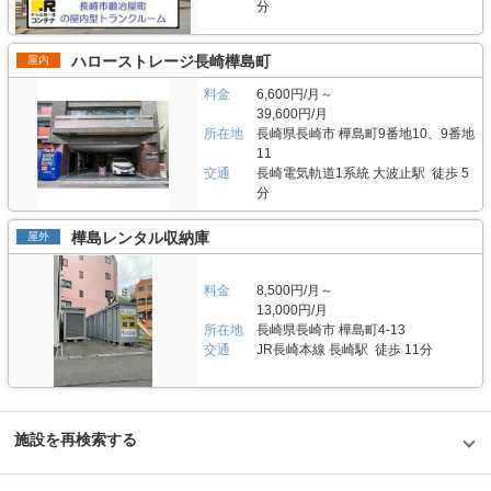
分
ハローストレージ長崎樺島町
屋内
料金
6,600円/月～
39,600円/月
所在地
長崎県長崎市 樺島町9番地10、9番地
11
交通
長崎電気軌道1系統 大波止駅 徒歩 5
分
樺島レンタル収納庫
屋外
料金
8,500円/月～
13,000円/月
所在地
長崎県長崎市 樺島町4-13
交通
JR長崎本線 長崎駅 徒歩 11分
施設を再検索する