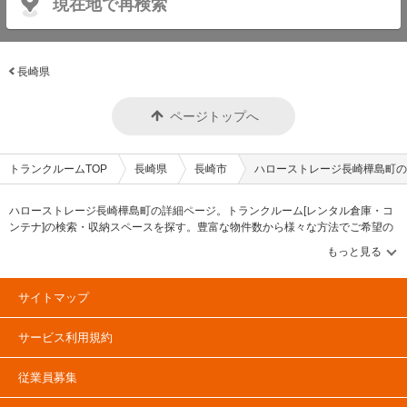
現在地で再検索
長崎県
ページトップへ
トランクルームTOP
長崎県
長崎市
ハローストレージ長崎樺島町の
ハローストレージ長崎樺島町の詳細ページ。トランクルーム[レンタル倉庫・コ
ンテナ]の検索・収納スペースを探す。豊富な物件数から様々な方法でご希望の
収納スペースを簡単に探せるトランクルーム情報サイトです。ハローストレー
ジ長崎樺島町の住所・最寄りの駅、物件タイプのご紹介や料金表、お得なキャ
ンペーン情報もあります。気になる物件タイプを見つけたら、メールか電話で
お問合せが可能です（無料）。
サイトマップ
サービス利用規約
従業員募集