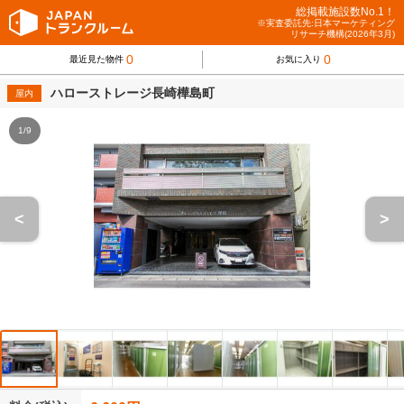
総掲載施設数No.1！
※実査委託先:日本マーケティング
リサーチ機構(2026年3月)
0
0
最近見た物件
お気に入り
ハローストレージ長崎樺島町
屋内
1/9
<
>