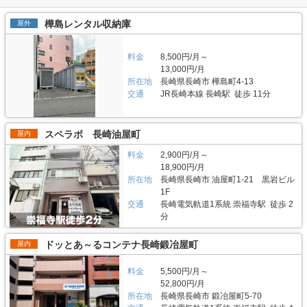
のある施設のため、人気がある。満車になることも多いため、気になった方
や安全面について教えてください。 「ハローバイクボックス足立竹ノ塚パ
月にオープンした「トランクハウス24東中野」。1階〜4階まで1軒まるごと
はお早めにお問い合わせした方が良さそうだ。 運営会社は東証マザーズ上
ート2」はBOXシェローを採用した施設のため屋外タイプのバイクパーキン
トランクルームで、部屋の大きさは0.9帖のコンパクトサイズから9.8帖の大
樺島レンタル収納庫
屋外
場企業でもあるエリアリンク株式会社。2016年頃、西東京エリアで試験的
グと違って雨風を防ぐことができ、盗難のリスクも抑えることができます。
きいサイズまで展開しています。24時間365日利用でき、セキュリティも空
にはじめた駐車場タイプのバイクパーキングは当初ここまでの拡大を予想し
各バイクボックスにバイクを収納するタイプなので、他の方のバイクを気に
調も最新設備を整えているため、衣類・本・季節物などの荷物から大型家具
ていなかったとのことだが、順調に拡大を続け、現在、都内を中心に1,000
する必要がありません。セキュリティ面としてバイクボックスの扉に南京錠
や機材・備品など法人利用まで幅広い用途にご利用いただけます。 主にど
料金
8,500円/月～
台分ほどスペースを管理している（2020年1月現在）。その運営ノウハウが
をつけており、安心してバイクを保管できる収納スペースです。また、施設
んな方がご利用されているのでしょうか？ お客様は店舗から1.5キロ圏内に
13,000円/月
ある「ハローバイクガレージ北上野」は、誰もが安心して利用できる施設な
内には外灯照明も完備していますので、夜間でもバイクを出し入れしやすい
お住いの方がほとんどです。他社であれば3キロ圏内程か車で移動する場所
ので、愛車を守りたい近隣エリアの方は要チェックなスポットではないかと
所在地
長崎県長崎市 樺島町4-13
環境です。 費用や契約について教えてください。 月額11,300円（税込）の
にあることが多いのですが、「トランクハウス24」は住宅街の生活道路に
思った。
価格でバイクボックスをご利用頂けます。「ハローバイクボックス足立竹ノ
交通
JR長崎本線 長崎駅 徒歩 11分
面しているため地域に密着した運営ができています（ご自宅から車で荷物を
塚パート2」は施設見学が可能なので、バイクボックスの大きさや立地が気
運送するサービスも利用可能）。また、利用用途で多いのはファミリー層の
になる方は見学を申し込みください。契約時はバイクのナンバーを確認して
他、都心の店舗は一人暮らしの若い方や女性、法人企業にも利用いただいて
います。これからバイクを購入する方はお問い合わせの際にお知らせくださ
います。任意に調査したユーザーインタビューでは「一度使うと便利さが分
スペラボ 長崎油屋町
屋内
い。時期によっては月額使用料や事務手数料がお得になるキャンペーンも実
かった」という声も多く、衣類や本などの趣味や生活用品を自宅以外の押入
施していますので、LIFULLトランクルームの施設詳細ページをご覧くださ
れに入れておく感覚で中長期的に利用されている傾向があります。 セキュ
料金
2,900円/月～
い。 編集後記 現在、都内を中心に約1,000台（2020年1月現在）のバイク専
リティや安全面について教えてください。 トランクハウス24で細心の注意
18,900円/月
用スペースを管理しているエリアリンク株式会社。2016年頃、西東京エリ
を払っているのが空気の流れ。外が寒いから中は暖かくではなく、結露やカ
所在地
長崎県長崎市 油屋町1-21 黒岩ビル
アで試験的にはじめた駐車場タイプのバイクパーキングは当初ここまでの拡
ビができないように温度調整が必要で、その鍵を握るのが、各階に数点設置
1F
大を予想していなかったとのことだが、順調に拡大を続けているという。人
しているサーキュレーター。風を送り込み部屋の空気を循環させることで荷
気施設の一つである足立区の「ハローバイクボックス足立竹ノ塚パート2」
交通
長崎電気軌道1系統 崇福寺駅 徒歩 2
物を保管するのに最適な環境を1年中作り出しています。また、トランクハ
は、風雨による汚れや浸食防止に強いBOXシェローを採用しており、東証
ウス24東中野店では、スマートキーや専用アプリによる鍵の解錠施錠にも
分
マザーズ上場企業が運営しているバイク専用のスペースなので、安心して利
対応。警備会社と契約をしているため、万が一のことがあっても対応できる
用できると思った。
ことはもちろん、小さなトラブルでも問い合わせれば、自社の物件管理部隊
ドッとあ～るコンテナ長崎鍛冶屋町
屋内
がすぐに駆けつける体制も整備しています。 費用や契約について教えてく
ださい。 簡単手続き。スマートキーを採用したことで、その場で専用アプ
リを使って施設のエントランスキーを解錠でき、スタッフの立会いがなくて
料金
5,500円/月～
もスムーズに内覧できます。また、Webやスマホのみでも契約申し込みが
52,800円/月
できるので、最短即日利用も可能です。不明点があれば、お気軽にお問い合
所在地
長崎県長崎市 鍛冶屋町5-70
わせください。 編集後記 誰もが知っているキャラクター「キティちゃん」