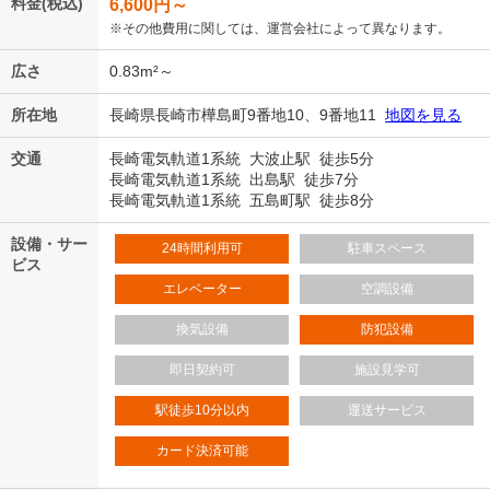
料金(税込)
6,600
円～
※その他費用に関しては、運営会社によって異なります。
広さ
0.83m²～
所在地
長崎県長崎市樺島町9番地10、9番地11
地図を見る
交通
長崎電気軌道1系統 大波止駅 徒歩5分
長崎電気軌道1系統 出島駅 徒歩7分
長崎電気軌道1系統 五島町駅 徒歩8分
設備・サー
24時間利用可
駐車スペース
ビス
エレベーター
空調設備
換気設備
防犯設備
即日契約可
施設見学可
駅徒歩10分以内
運送サービス
カード決済可能