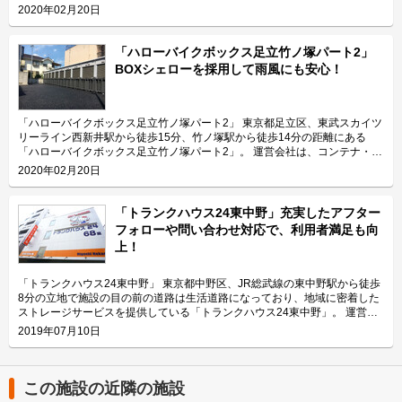
ベルのシェアを誇り、東証マザーズにも上場しているエリアリンク株式会
2020年02月20日
社。 今回は、エリアリンク株式会社が運営している「ハローバイクガレー
ジ北上野」の特長や利用用途などをご紹介致します。 「ハローバイクガレ
ージ北上野」の特長を教えてください。 東京メトロ日比谷線の入谷駅から
「ハローバイクボックス足立竹ノ塚パート2」
徒歩4分、JR山手線の鶯谷駅から徒歩10分の場所に位置する「ハローバイク
BOXシェローを採用して雨風にも安心！
ガレージ北上野」。駅近なバイク駐車スペースであり、24時間365日ご利用
頂けます。広さ2.25帖・幅130cm・奥行き270cmのスペースをご用意して
おり、大型バイクの駐車にも対応可能です。また、屋内型トランクルーム
「ハローストレージ北上野」と隣接していてパーツやメンテナンス用品の収
「ハローバイクボックス足立竹ノ塚パート2」 東京都足立区、東武スカイツ
納にご利用頂けます。ツーリングにお出掛する際にも大変便利です。 主に
リーライン西新井駅から徒歩15分、竹ノ塚駅から徒歩14分の距離にある
どんな方がご利用されているのでしょうか？ 主に入谷駅周辺エリアを中心
「ハローバイクボックス足立竹ノ塚パート2」。 運営会社は、コンテナ・ス
とした近隣エリアの方々にご利用頂いています。「ハローバイクガレージ北
トレージ業界でトップレベルのシェアを誇り、東証マザーズにも上場してい
2020年02月20日
上野」は鶯谷や上野、稲荷町、田原町などからもアクセス良好なバイク専用
るエリアリンク株式会社です。 今回は、エリアリンク株式会社が運営して
施設なので、近隣エリアのライダーから人気があります。大きめの駐車スペ
いる「ハローバイクボックス足立竹ノ塚パート2」の特長や利用用途などを
ースのため、アメリカンクルーザー、レーサー・スポーツタイプ、ビッグス
ご紹介致します。 「ハローバイクボックス足立竹ノ塚パート2」の特長を教
「トランクハウス24東中野」充実したアフター
クーターなど、高級車や大型車の保管にもご利用頂いております。 セキュ
えてください。 ボックスタイプの「ハローバイクボックス足立竹ノ塚パー
フォローや問い合わせ対応で、利用者満足も向
リティや安全面について教えてください。 「ハローバイクガレージ北上
ト2」は、国道4号線から車でアクセスしやすい立地にある施設です。 広さ2
上！
野」は屋内タイプで雨風を防ぐことができ、また、電動シャッターや防犯カ
帖・幅110cm・奥行き252cm・高さ197cmのバイクボックスが17室ご用意
メラなどを設置しているためセキュリテイ面もしっかりしているので、盗難
しており、24時間365日自由にご利用頂けます。 エリアリンク株式会社の
やイタズラから愛車を守りたい、大切なバイクを雨風で汚したくない方にお
「ハローバイクボックス」は全国のライダー様から愛されているBOXシェ
「トランクハウス24東中野」 東京都中野区、JR総武線の東中野駅から徒歩
すすめです。 費用や契約について教えてください。 月額17,400円（税込）
ローを採用した施設のため、風雨による汚れや浸食に強いのが特長です。幅
8分の立地で施設の目の前の道路は生活道路になっており、地域に密着した
の価格でバイク1台を駐車できます。施設の詳細な仕様については事前内覧
広いラダーレールが付いており、バイクの乗り入れが簡単です。また、ボッ
ストレージサービスを提供している「トランクハウス24東中野」。 運営会
をおすすめ致します。ご契約の前に駐車スペースや立地など確認頂けます。
クス内には棚を設置しておりますので、ヘルメットなどの小物を置くことも
社はエリアリンク株式会社。コンテナ・ストレージ業界でトップシェアを誇
2019年07月10日
契約時はバイクのメーカー・車種・ナンバーを確認していますが、これから
可能です。パーツやメンテナンス用品も収納できるのでとても便利です。
り、東証マザーズにも上場している会社です。全国に展開しているレンタル
バイクを購入する方はお問い合わせの際にお知らせください。時期によって
主にどんな方がご利用されているのでしょうか？ 東武伊勢崎線やつくばエ
収納用スペース「ハローストレージ」は、屋外型と屋内型合わせて約6万人
は使用料や事務手数料がお得になるキャンペーンも実施していますので、
クスプレス線が通る足立区内にお住いのライダーの方を中心にご利用頂いて
に利用されています。 今回は、エリアリンク株式会社が運営している「ト
LIFULLトランクルームのメール又は電話にてお問い合わせください。 編集
おります。主にアメリカンクルーザーやビッグスクーター、レーサー・スポ
ランクハウス24東中野」の特徴や利用用途の傾向、会社の想いなどをご紹
この施設の近隣の施設
後記 「ハローバイクガレージ北上野」は駅から近くて万全なセキュリティ
ーツタイプなど高級車又は大型車の保管が多くみられます。 セキュリティ
介します。 トランクハウス24東中野の特徴を教えてください。 2018年12