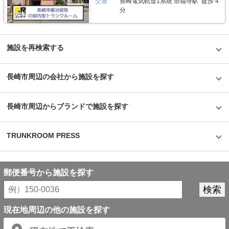
交通
長崎電気軌道1系統 崇福寺駅 徒歩 4
がビル正面に大きく貼られているトランクハウス24。インパクトがありな
分
がらも、街の景色に馴染んでいる親しみやすい印象を受けた。2018年から
開始した新しいトランクルームのサービスだが、そのはじめたきっかけをお
聞きすると、よりお客様に寄り添ったトランクルームを提供したかったから
という声が返ってきた。もともと同社は屋外のコンテナ型トランクルームで
国内トップシェアを誇る企業だが、郊外にあることも多く、車を利用して自
施設を再検索する
ら伺う必要があった。その点、屋内型のトランクルームは住宅エリアにて使
いたいときに使える場所にあるという利点があり、女性が使いずらいという
イメージも安心のセキュリティやクリーンで清潔な部屋といった機能面でも
長崎市周辺の会社から施設を探す
カバーしている。一度使ってみるとその便利さが気に入り、長く継続して使
うお客様が多いというのも納得できる取材だった。
©1976,2019SANRIOCO.,LTD.APPROVALNO.G601228
長崎市周辺からブランドで施設を探す
TRUNKROOM PRESS
郵便番号から施設を探す
現在地周辺の他の施設を探す