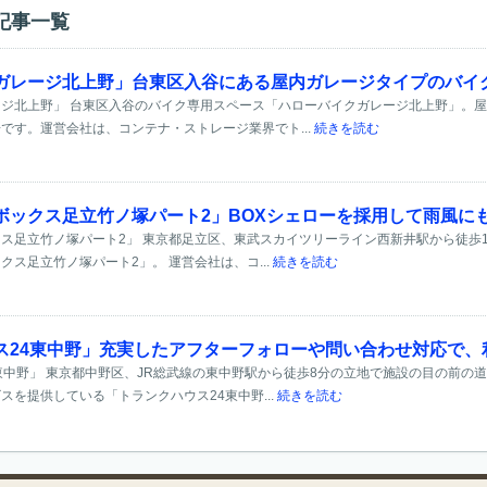
記事一覧
ガレージ北上野」台東区入谷にある屋内ガレージタイプのバイ
ジ北上野」 台東区入谷のバイク専用スペース「ハローバイクガレージ北上野」。
です。運営会社は、コンテナ・ストレージ業界でト...
続きを読む
ボックス足立竹ノ塚パート2」BOXシェローを採用して雨風に
ス足立竹ノ塚パート2」 東京都足立区、東武スカイツリーライン西新井駅から徒歩1
ス足立竹ノ塚パート2」。 運営会社は、コ...
続きを読む
ス24東中野」充実したアフターフォローや問い合わせ対応で、
東中野」 東京都中野区、JR総武線の東中野駅から徒歩8分の立地で施設の目の前の
スを提供している「トランクハウス24東中野...
続きを読む