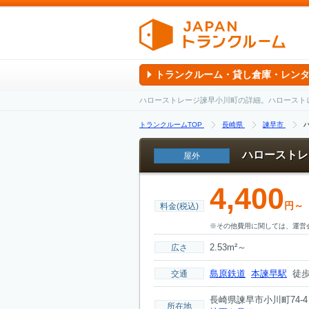
トランクルーム・貸し倉庫・レン
ハローストレージ諫早小川町の詳細。ハロースト
トランクルームTOP
長崎県
諫早市
ハローストレ
屋外
4,400
円～
料金(税込)
※その他費用に関しては、運営
2.53m²～
広さ
島原鉄道
本諫早駅
徒歩
交通
長崎県諫早市小川町74-4
所在地