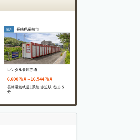
長崎県長崎市
屋外
レンタル倉庫赤迫
6,600
16,544
円/月～
円/月
長崎電気軌道1系統 赤迫駅 徒歩 5
分