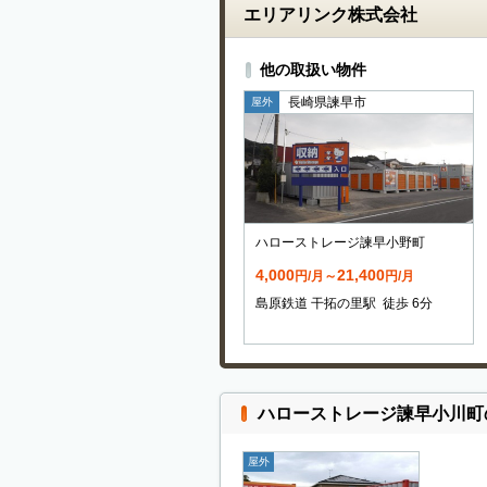
エリアリンク株式会社
他の取扱い物件
長崎県諫早市
屋外
ハローストレージ諫早小野町
4,000
21,400
円/月～
円/月
島原鉄道 干拓の里駅 徒歩 6分
ハローストレージ諫早小川町
屋外