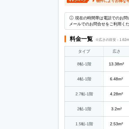
物件によりお得な
現在の時間帯は電話でのお問
メールでのお問合せをご利用く
料金一覧
※広さの目安：1.6
タイプ
広さ
8帖-1階
13.38m²
4帖-1階
6.48m²
2.7帖-1階
4.28m²
2帖-1階
3.2m²
1.5帖-1階
2.53m²