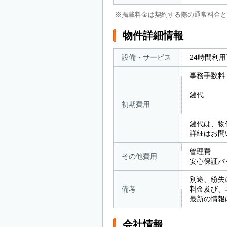
※掲載料金は契約する際の通常料金と
物件詳細情報
設備・サービス
24時間利
事務手数料
鍵代 ： 
初期費用
屋内型の
鍵代は、物
詳細はお問
管理費 ：
その他費用
安心保証パッ
別途、紛失
備考
料金及び、
最新の情報
会社情報