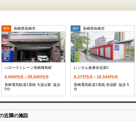
長崎県長崎市
長崎県長崎市
屋内
屋外
ハローストレージ長崎樺島町
レンタル倉庫赤迫第2
6,600
39,600
8,272
16,544
円/月～
円/月
円/月～
円/月
長崎電気軌道1系統 大波止駅 徒歩
長崎電気軌道1系統 赤迫駅 徒歩 5
5分
分
の近隣の施設