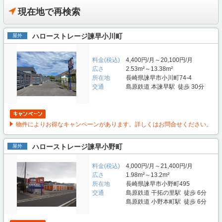
現在地で再検索
ハローストレージ諫早小川町
屋外
料金(税込)
4,400円/月～20,100円/月
広さ
2.53m²～13.38m²
所在地
長崎県諫早市小川町74-4
交通
島原鉄道 本諫早駅 徒歩 30分
物件によりお得なキャンペーンがあります。詳しくはお問合せください。
ハローストレージ諫早小野町
屋外
料金(税込)
4,000円/月～21,400円/月
広さ
1.98m²～13.2m²
所在地
長崎県諫早市小野町495
交通
島原鉄道 干拓の里駅 徒歩 6分
島原鉄道 小野本町駅 徒歩 6分