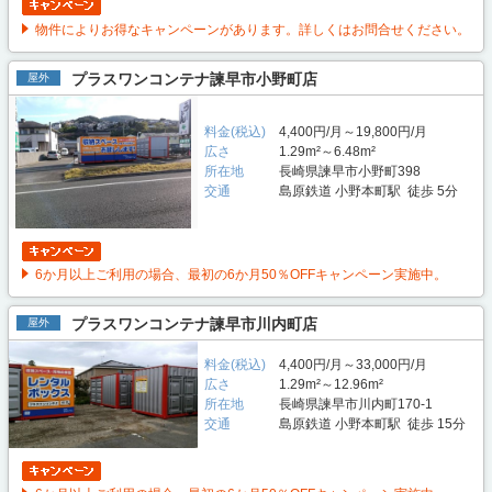
物件によりお得なキャンペーンがあります。詳しくはお問合せください。
プラスワンコンテナ諫早市小野町店
屋外
料金(税込)
4,400円/月～19,800円/月
広さ
1.29m²～6.48m²
所在地
長崎県諫早市小野町398
交通
島原鉄道 小野本町駅 徒歩 5分
6か月以上ご利用の場合、最初の6か月50％OFFキャンペーン実施中。
プラスワンコンテナ諫早市川内町店
屋外
料金(税込)
4,400円/月～33,000円/月
広さ
1.29m²～12.96m²
所在地
長崎県諫早市川内町170-1
交通
島原鉄道 小野本町駅 徒歩 15分