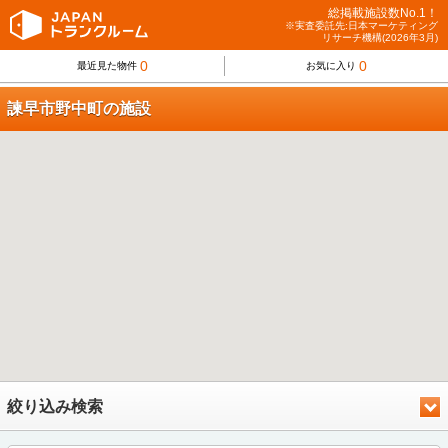
総掲載施設数No.1！
※実査委託先:日本マーケティング
リサーチ機構(2026年3月)
0
0
最近見た物件
お気に入り
諫早市野中町の施設
絞り込み検索