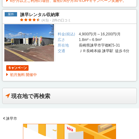
6か月以上ご利用の場合、最初の6か月50％OFFキャンペーン実施中。
諫早レンタル収納庫
屋外
(4.5)・2件の口コミ
料金(税込)
4,900円/月～16,200円/月
広さ
1.8m²～6.9m²
所在地
長崎県諫早市宇都町5-31
交通
ＪＲ長崎本線 諫早駅 徒歩 6分
初月無料 開催中
現在地で再検索
諫早市