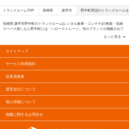
トランクルームTOP
長崎県
諫早市
野中町周辺のトランクルームを
長崎県 諫早市野中町のトランクルーム[レンタル倉庫・コンテナ]の検索・収納
スペース探しなら野中町には「ハローストレージ」等のブランドが掲載されて
います。借りたい地域から探して、広さ・料金[賃料]・セキュリティ・空調完
備・24時間出し入れ可能などの希望条件で絞込み！豊富な物件数から様々な方
法でご希望の収納スペースを簡単に探せるトランクルーム情報サイトです。野
中町で気になるトランクルームを見つけたら、メールか電話でお問合せが可能
サイトマップ
です（無料）。
サービス利用規約
従業員募集
運営会社について
個人情報について
掲載に関するお問合せ