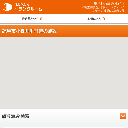
総掲載施設数No.1！
※実査委託先:日本マーケティング
リサーチ機構(2026年3月)
0
0
最近見た物件
お気に入り
諫早市小長井町打越の施設
絞り込み検索