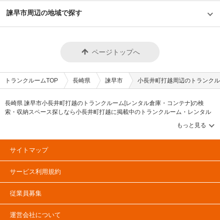
諫早市周辺の地域で探す
ページトップへ
トランクルームTOP
長崎県
諫早市
小長井町打越周辺のトランクル
長崎県 諫早市小長井町打越のトランクルーム[レンタル倉庫・コンテナ]の検
索・収納スペース探しなら小長井町打越に掲載中のトランクルーム・レンタル
倉庫・レンタルコンテナなどの収納スペースを、借りたい地域から探して、広
さ・料金[賃料]・セキュリティ・空調完備・24時間出し入れ可能などの希望条件
で絞込み！豊富な物件数から様々な方法でご希望の収納スペースを簡単に探せ
るトランクルーム情報サイトです。小長井町打越で気になるトランクルームを
サイトマップ
見つけたら、メールか電話でお問合せが可能です（無料）。
サービス利用規約
従業員募集
運営会社について