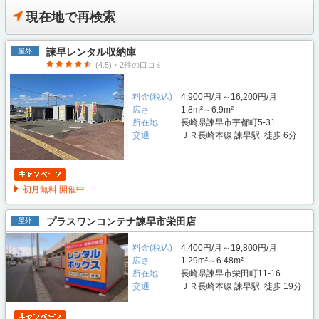
現在地で再検索
諫早レンタル収納庫
屋外
(4.5)・2件の口コミ
料金(税込)
4,900円/月～16,200円/月
広さ
1.8m²～6.9m²
所在地
長崎県諫早市宇都町5-31
交通
ＪＲ長崎本線 諫早駅 徒歩 6分
初月無料 開催中
プラスワンコンテナ諫早市栄田店
屋外
料金(税込)
4,400円/月～19,800円/月
広さ
1.29m²～6.48m²
所在地
長崎県諫早市栄田町11-16
交通
ＪＲ長崎本線 諫早駅 徒歩 19分