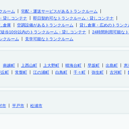
クルーム
宅配・運送サービスがあるトランクルーム
・貸しコンテナ
即日契約可なトランクルーム・貸しコンテナ
し倉庫
空調設備があるトランクルーム
貸し倉庫・広めのトランク
駅徒歩10分以内のトランクルーム・貸しコンテナ
24時間利用可能な
ンクルーム
見学可能なトランクルーム
南越町
上西山町
上大野町
晴海台町
早坂町
出島町
恵
が丘町
常盤町
江の浦町
白鳥町
千々町
弥生町
古河町
村市
平戸市
松浦市