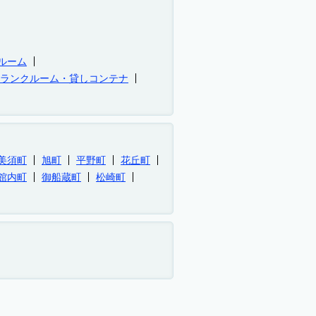
ルーム
トランクルーム・貸しコンテナ
美須町
旭町
平野町
花丘町
館内町
御船蔵町
松崎町