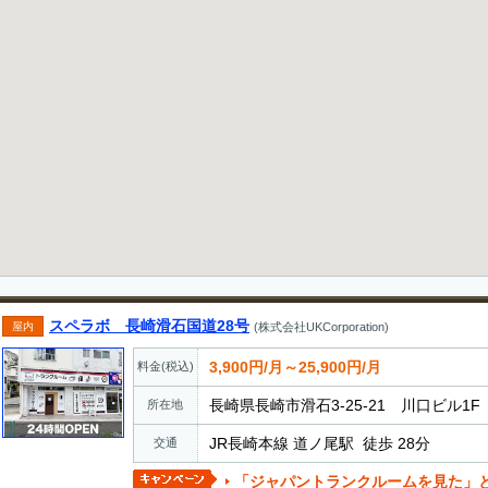
スペラボ 長崎滑石国道28号
屋内
(株式会社UKCorporation)
3,900円/月～25,900円/月
料金(税込)
長崎県長崎市滑石3-25-21 川口ビル1F
所在地
JR長崎本線 道ノ尾駅 徒歩 28分
交通
「ジャパントランクルームを見た」とお電話でお伝えいただ