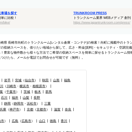
駐車場を探す
TRUNKROOM PRESS
簡単に比較！
トランクルーム業界 WEBメディア 創刊
m/bike/
https://www.japantrunkroom.com/press/
長崎県 長崎市向町のトランクルーム[レンタル倉庫・コンテナ]の検索！向町に掲載中のト
どの収納スペースを、借りたい地域から探して、広さ・料金[賃料]・セキュリティ・空調完備
み！豊富な物件数から様々な方法でご希望の収納スペースを簡単に探せるトランクルーム情
見つけたら、メールか電話でお問合せが可能です（無料）。
岩手
宮城
（
仙台市
）
秋田
山形
福島
奈川
（
川崎市
・
横浜市
・
相模原市
）
葉
（
千葉市
）
茨城
栃木
群馬
石川
福井
山梨
長野
静岡
（
静岡市
・
浜松市
）
三重
兵庫
（
神戸市
）
京都
（
京都市
）
滋賀
奈良
山市
）
広島
（
広島市
）
山口
徳島
香川