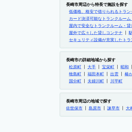
長崎市周辺から特長で施設を探す
低価格、格安で借りられるトラン
カード決済可能なトランクルーム
屋内で安全なトランクルーム・貸
屋外で広々した貸しコンテナ
セキュリティ設備が充実したトラ
長崎市の詳細地域から探す
松原町
大手
宝栄町
昭和
牧島町
福田本町
出雲
椿
国分町
夫婦川町
川平町
長崎市周辺の地域で探す
佐世保市
島原市
諫早市
大