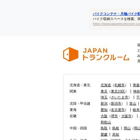
バイクコンテナ・月極バイク
バイク収納スペースを検索、
https://www.japantrunkroom.co
北海道・東北
北海道
（
札幌市
）
青森
関東
東京
（
東京23区
）
神
埼玉
（
さいたま市
）
千
北陸・甲信越
新潟
（
新潟市
）
富山
東海
愛知
（
名古屋市
）
岐阜
近畿
大阪
（
堺市
・
大阪市
）
和歌山
中国・四国
鳥取
島根
岡山
（
岡
愛媛
高知