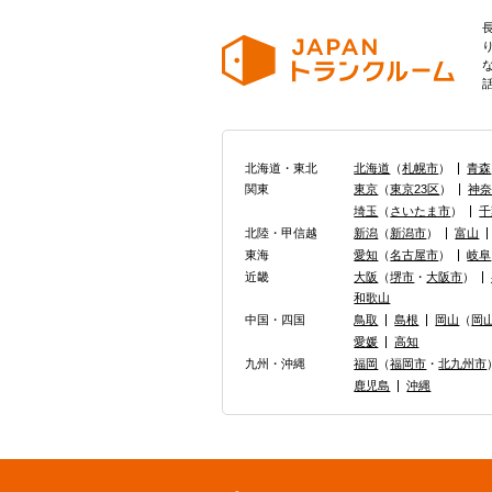
北海道・東北
北海道
（
札幌市
）
青森
関東
東京
（
東京23区
）
神
埼玉
（
さいたま市
）
千
北陸・甲信越
新潟
（
新潟市
）
富山
東海
愛知
（
名古屋市
）
岐阜
近畿
大阪
（
堺市
・
大阪市
）
和歌山
中国・四国
鳥取
島根
岡山
（
岡
愛媛
高知
九州・沖縄
福岡
（
福岡市
・
北九州市
鹿児島
沖縄