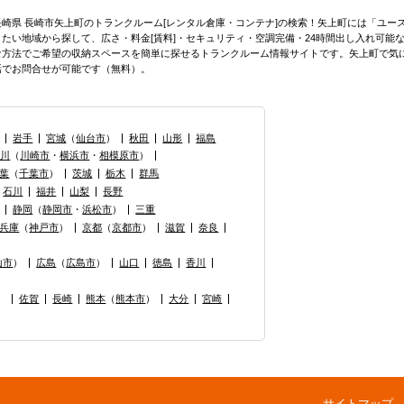
長崎県 長崎市矢上町のトランクルーム[レンタル倉庫・コンテナ]の検索！矢上町には「ユ
りたい地域から探して、広さ・料金[賃料]・セキュリティ・空調完備・24時間出し入れ可能
な方法でご希望の収納スペースを簡単に探せるトランクルーム情報サイトです。矢上町で気
話でお問合せが可能です（無料）。
岩手
宮城
（
仙台市
）
秋田
山形
福島
奈川
（
川崎市
・
横浜市
・
相模原市
）
葉
（
千葉市
）
茨城
栃木
群馬
石川
福井
山梨
長野
静岡
（
静岡市
・
浜松市
）
三重
兵庫
（
神戸市
）
京都
（
京都市
）
滋賀
奈良
山市
）
広島
（
広島市
）
山口
徳島
香川
）
佐賀
長崎
熊本
（
熊本市
）
大分
宮崎
サイトマップ