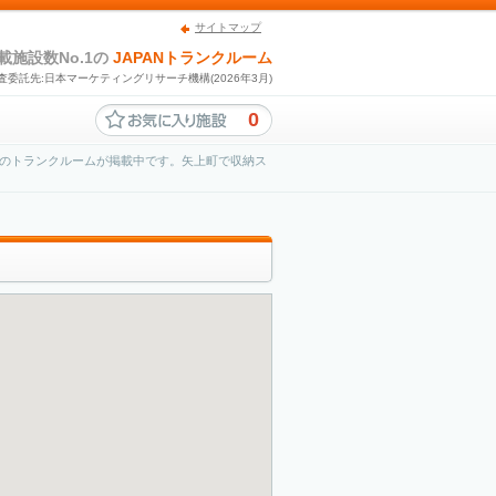
サイトマップ
載施設数No.1の
JAPANトランクルーム
査委託先:日本マーケティングリサーチ機構(2026年3月)
0
のトランクルームが掲載中です。矢上町で収納ス