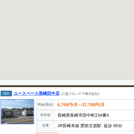
ユースペース長崎田中店
屋外
(三協フロンテア株式会社)
6,700円/月～37,700円/月
料金(税込)
長崎県長崎市田中町234番4
所在地
JR長崎本線 肥前古賀駅 徒歩 60分
交通