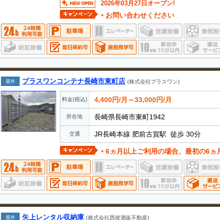
2026年03月27日オープン!
お問い合わせください
プラスワンコンテナ長崎市東町店
屋外
(株式会社プラスワン)
4,400円/月～33,000円/月
料金(税込)
長崎県長崎市東町1942
所在地
JR長崎本線 肥前古賀駅 徒歩 30分
交通
6ヵ月以上ご利用の場合、最初の6ヵ月50％OFF
矢上レンタル収納庫
屋外
(株式会社西彼酒販不動産)