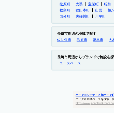
松原町
大手
宝栄町
昭和
牧島町
福田本町
出雲
椿
国分町
夫婦川町
川平町
長崎市周辺の地域で探す
佐世保市
島原市
諫早市
大
長崎市周辺からブランドで施設を探
ユースペース
バイクコンテナ・月極バイク
バイク収納スペースを検索、
https://www.japantrunkroom.co