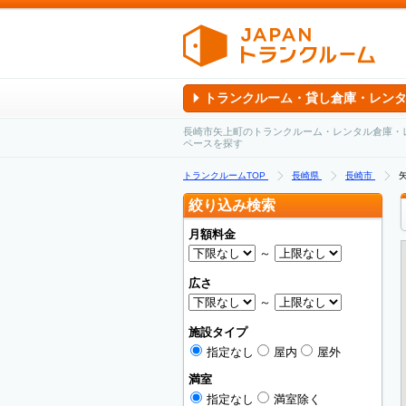
トランクルーム・貸し倉庫・レン
長崎市矢上町のトランクルーム・レンタル倉庫・
ペースを探す
トランクルームTOP
長崎県
長崎市
絞り込み検索
月額料金
～
広さ
～
施設タイプ
指定なし
屋内
屋外
満室
指定なし
満室除く