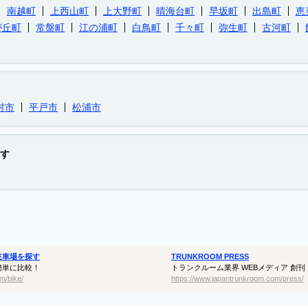
南越町
上西山町
上大野町
晴海台町
早坂町
出島町
恵
が丘町
常盤町
江の浦町
白鳥町
千々町
弥生町
古河町
村市
平戸市
松浦市
す
駐車場を探す
TRUNKROOM PRESS
簡単に比較！
トランクルーム業界 WEBメディア 創刊
m/bike/
https://www.japantrunkroom.com/press/