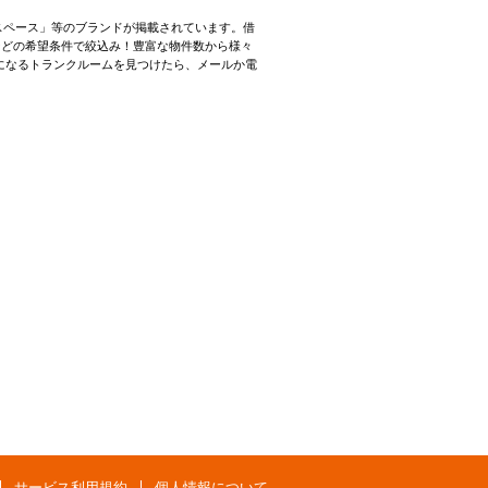
ースペース」等のブランドが掲載されています。借
などの希望条件で絞込み！豊富な物件数から様々
になるトランクルームを見つけたら、メールか電
サービス利用規約
個人情報について