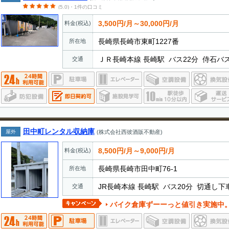
(5.0)・1件の口コミ
3,500円/月～30,000円/月
料金(税込)
長崎県長崎市東町1227番
所在地
ＪＲ長崎本線 長崎駅 バス22分 侍石バス
交通
田中町レンタル収納庫
屋外
(株式会社西彼酒販不動産)
8,500円/月～9,000円/月
料金(税込)
長崎県長崎市田中町76-1
所在地
JR長崎本線 長崎駅 バス20分 切通し下車
交通
バイク倉庫ずーーっと値引き実施中。 通常賃料