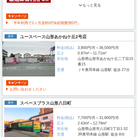
もっと見る
「半年利用で2ヶ月賃料0円&初期費用0円」
ユースペース山形あかねケ丘2号店
屋外
料金(税込)
3,900円/月～36,500円/月
広さ
0.97m²～11.71m²
所在地
山形県山形市あかねケ丘二丁目15
番15
交通
ＪＲ奥羽本線 山形駅 徒歩 27分
お問い合わせください
スペースプラス山形八日町
屋外
料金(税込)
7,700円/月～31,900円/月
広さ
2.43m²～12.79m²
所在地
山形県山形市八日町1丁目1-32
交通
JR奥羽本線 山形駅 徒歩 8分