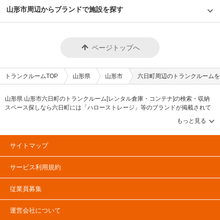
山形市周辺からブランドで施設を探す
ページトップへ
トランクルームTOP
山形県
山形市
六日町周辺のトランクルームを
山形県 山形市六日町のトランクルーム[レンタル倉庫・コンテナ]の検索・収納
スペース探しなら六日町には「ハローストレージ」等のブランドが掲載されて
います。借りたい地域から探して、広さ・料金[賃料]・セキュリティ・空調完
備・24時間出し入れ可能などの希望条件で絞込み！豊富な物件数から様々な方
法でご希望の収納スペースを簡単に探せるトランクルーム情報サイトです。六
日町で気になるトランクルームを見つけたら、メールか電話でお問合せが可能
サイトマップ
です（無料）。
サービス利用規約
従業員募集
運営会社について