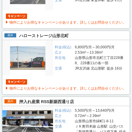
交通
JR左沢線 東金井駅 徒歩 25分
物件によりお得なキャンペーンがあります。詳しくはお問合せください。
ハローストレージ山形北町
屋外
料金(税込)
6,800円/月～30,000円/月
広さ
2.53m²～13.38m²
所在地
山形県山形市北町三丁目228番
8、228番11の各一部
交通
JR左沢線 北山形駅 徒歩 16分
物件によりお得なキャンペーンがあります。詳しくはお問合せください。
押入れ産業 RSS新築西通り店
屋内
料金(税込)
5,500円/月～13,640円/月
広さ
0.72m²～2.39m²
所在地
山形県山形市緑町1-8-11
交通
ＪＲ奥羽本線 山形駅 山交バス
「新築西通り」バス停下車 徒歩