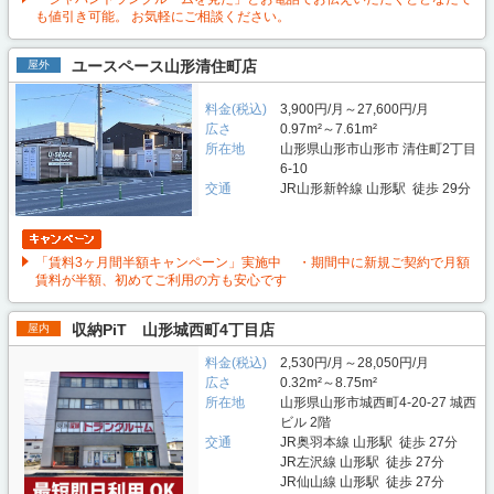
も値引き可能。 お気軽にご相談ください。
ユースペース山形清住町店
屋外
料金(税込)
3,900円/月～27,600円/月
広さ
0.97m²～7.61m²
所在地
山形県山形市山形市 清住町2丁目
6-10
交通
JR山形新幹線 山形駅 徒歩 29分
「賃料3ヶ月間半額キャンペーン」実施中 ・期間中に新規ご契約で月額
賃料が半額、初めてご利用の方も安心です
収納PiT 山形城西町4丁目店
屋内
料金(税込)
2,530円/月～28,050円/月
広さ
0.32m²～8.75m²
所在地
山形県山形市城西町4-20-27 城西
ビル 2階
交通
JR奥羽本線 山形駅 徒歩 27分
JR左沢線 山形駅 徒歩 27分
JR仙山線 山形駅 徒歩 27分