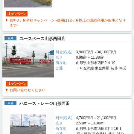
賃料3ヶ月半額キャンペーン -適用は12ヶ月以上の継続利用が条件となり
ます-
ユースペース山形西田店
屋外
料金(税込)
3,900円/月～36,100円/月
広さ
0.99m²～11.88m²
所在地
山形県山形市西田2-4-10
交通
ＪＲ左沢線 東金井駅 徒歩 30分
お問い合わせください
ハローストレージ山形西田
屋外
料金(税込)
4,700円/月～21,100円/月
広さ
2.53m²～13.38m²
所在地
山形県山形市西田3丁目16-1