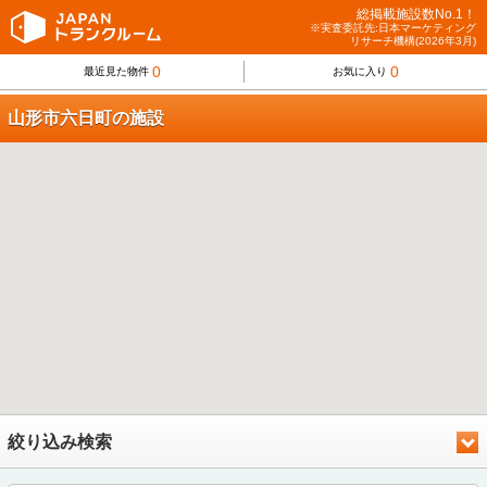
総掲載施設数No.1！
※実査委託先:日本マーケティング
リサーチ機構(2026年3月)
0
0
最近見た物件
お気に入り
山形市六日町の施設
絞り込み検索