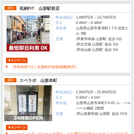
収納PiT 山形駅前店
屋内
料金(税込)
1,980円/月～14,740円/月
広さ
0.49m²～6.48m²
所在地
山形県山形市香澄町1-7-6 花笠ビ
ル 3階
交通
JR奥羽本線 山形駅 徒歩 3分
JR左沢線 山形駅 徒歩 3分
JR仙山線 山形駅 徒歩 3分
「半年利用で2ヶ月賃料0円&初期費用0円」
スペラボ 山形本町
屋内
料金(税込)
2,900円/月～25,900円/月
広さ
0.38m²～4.5m²
所在地
山形県山形市本町2-4-62 ル・ベル
ベール横町 2階西
交通
JR山形新幹線 山形駅 徒歩 15分
「ジャパントランクルームを見た」とお電話でお伝えいただくとどなたで