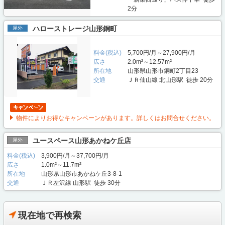
2分
ハローストレージ山形銅町
屋外
料金(税込)
5,700円/月～27,900円/月
広さ
2.0m²～12.57m²
所在地
山形県山形市銅町2丁目23
交通
ＪＲ仙山線 北山形駅 徒歩 20分
物件によりお得なキャンペーンがあります。詳しくはお問合せください。
ユースペース山形あかねケ丘店
屋外
料金(税込)
3,900円/月～37,700円/月
広さ
1.0m²～11.7m²
所在地
山形県山形市あかねケ丘3-8-1
交通
ＪＲ左沢線 山形駅 徒歩 30分
現在地で再検索