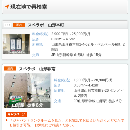
現在地で再検索
スペラボ 山形本町
PR
屋内
料金(税込)
2,900円/月～25,900円/月
広さ
0.38m²～4.5m²
所在地
山形県山形市本町2-4-62 ル・ベルベール横町 2
階西
交通
JR山形新幹線 山形駅 徒歩 15分
スペラボ 山形駅南
屋内
料金(税込)
1,900円/月～28,900円/月
広さ
0.38m²～4.42m²
所在地
山形県山形市幸町8-26 タンノビ
ル 2階西
交通
JR山形新幹線 山形駅 徒歩 6分
「ジャパントランクルームを見た」とお電話でお伝えいただくとどなたで
も値引き可能。 お気軽にご相談ください。