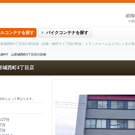
総掲
※実
タルコンテナを探す
バイクコンテナを探す
T 山形城西町4丁目店の所在地・設備・物件タイプ別の料金。トランクルームなどのレンタル
収納PiT 山形城西町4丁目店の詳細
山形城西町4丁目店
会社によって異なります。
27分
7分
7分