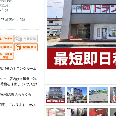
歩21分
21分
21分
27 城西ビル 2階
で約4分のトランクルーム
ムで、店内は送風機で24
て荷物を保管していただけ
で荷物の搬入もらくら
ご用意しております。ぜひ