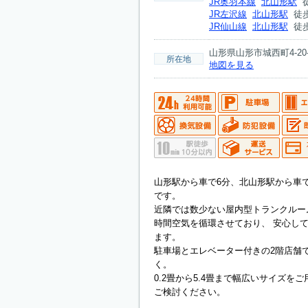
JR奥羽本線
北山形駅
徒
JR左沢線
北山形駅
徒歩
JR仙山線
北山形駅
徒歩
山形県山形市城西町4-20-
所在地
地図を見る
山形駅から車で6分、北山形駅から車
です。
近隣では数少ない屋内型トランクルー
時間空気を循環させており、 安心し
ます。
駐車場とエレベーター付きの2階店舗
く。
0.2畳から5.4畳まで幅広いサイズを
ご検討ください。