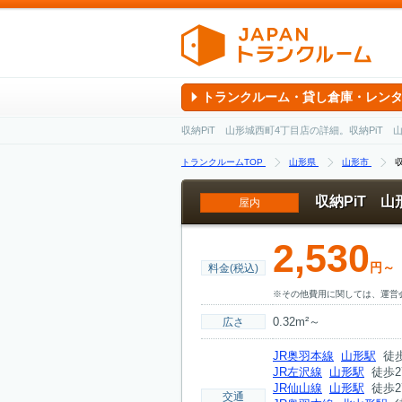
トランクルーム・貸し倉庫・レン
収納PiT 山形城西町4丁目店の詳細。収納Pi
トランクルームTOP
山形県
山形市
収納PiT 
屋内
2,530
円～
料金(税込)
※その他費用に関しては、運営
0.32m²～
広さ
JR奥羽本線
山形駅
徒歩
JR左沢線
山形駅
徒歩2
JR仙山線
山形駅
徒歩2
交通