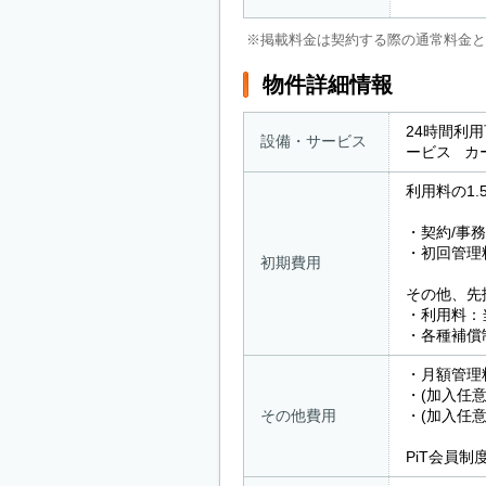
※掲載料金は契約する際の通常料金と
物件詳細情報
24時間利
設備・サービス
ービス 
利用料の1
・契約/事務
・初回管理
初期費用
その他、先
・利用料：
・各種補償
・月額管理料
・(加入任意)
その他費用
・(加入任意
PiT会員