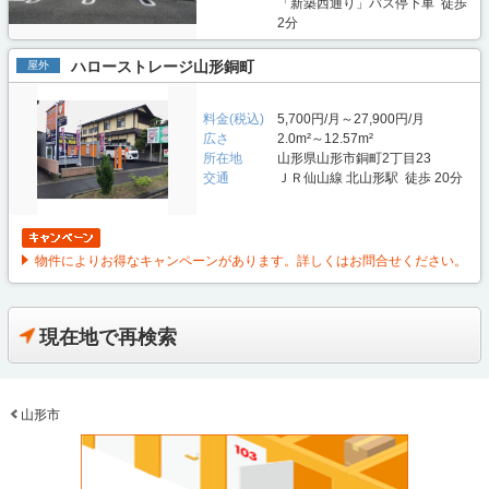
「新築西通り」バス停下車 徒歩
2分
ハローストレージ山形銅町
屋外
料金(税込)
5,700円/月～27,900円/月
広さ
2.0m²～12.57m²
所在地
山形県山形市銅町2丁目23
交通
ＪＲ仙山線 北山形駅 徒歩 20分
物件によりお得なキャンペーンがあります。詳しくはお問合せください。
現在地で再検索
山形市