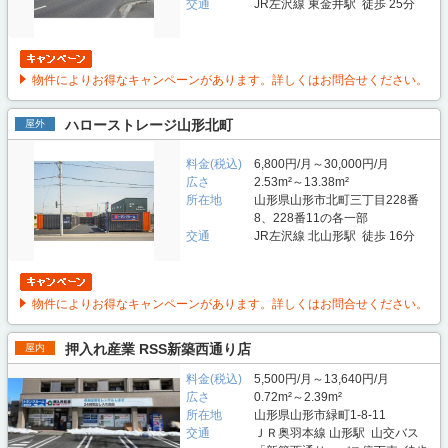
交通
JR左沢線 東金井駅 徒歩 25分
物件によりお得なキャンペーンがあります。詳しくはお問合せください。
ハローストレージ山形北町
屋外
料金(税込)
6,800円/月～30,000円/月
広さ
2.53m²～13.38m²
所在地
山形県山形市北町三丁目228番
8、228番11の各一部
交通
JR左沢線 北山形駅 徒歩 16分
物件によりお得なキャンペーンがあります。詳しくはお問合せください。
押入れ産業 RSS新築西通り店
屋内
料金(税込)
5,500円/月～13,640円/月
広さ
0.72m²～2.39m²
所在地
山形県山形市緑町1-8-11
交通
ＪＲ奥羽本線 山形駅 山交バス