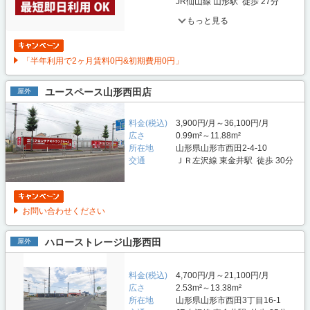
JR仙山線 山形駅 徒歩 27分
もっと見る
「半年利用で2ヶ月賃料0円&初期費用0円」
ユースペース山形西田店
屋外
料金(税込)
3,900円/月～36,100円/月
広さ
0.99m²～11.88m²
所在地
山形県山形市西田2-4-10
交通
ＪＲ左沢線 東金井駅 徒歩 30分
お問い合わせください
ハローストレージ山形西田
屋外
料金(税込)
4,700円/月～21,100円/月
広さ
2.53m²～13.38m²
所在地
山形県山形市西田3丁目16-1