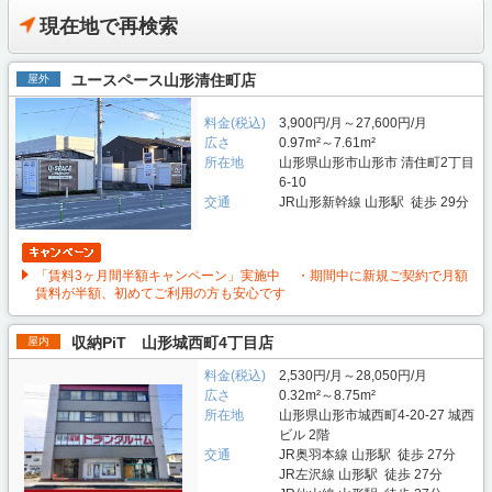
現在地で再検索
ユースペース山形清住町店
屋外
料金(税込)
3,900円/月～27,600円/月
広さ
0.97m²～7.61m²
所在地
山形県山形市山形市 清住町2丁目
6-10
交通
JR山形新幹線 山形駅 徒歩 29分
「賃料3ヶ月間半額キャンペーン」実施中 ・期間中に新規ご契約で月額
賃料が半額、初めてご利用の方も安心です
収納PiT 山形城西町4丁目店
屋内
料金(税込)
2,530円/月～28,050円/月
広さ
0.32m²～8.75m²
所在地
山形県山形市城西町4-20-27 城西
ビル 2階
交通
JR奥羽本線 山形駅 徒歩 27分
JR左沢線 山形駅 徒歩 27分