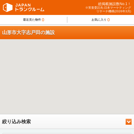
総掲載施設数No.1！
※実査委託先:日本マーケティング
リサーチ機構(2026年3月)
0
0
最近見た物件
お気に入り
山形市大字志戸田の施設
絞り込み検索