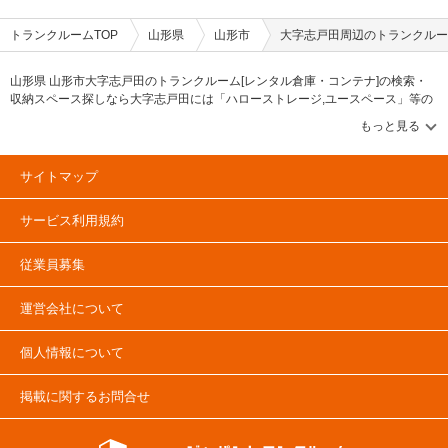
トランクルームTOP
山形県
山形市
大字志戸田周辺のトランクルー
山形県 山形市大字志戸田のトランクルーム[レンタル倉庫・コンテナ]の検索・
収納スペース探しなら大字志戸田には「ハローストレージ,ユースペース」等の
ブランドが掲載されています。借りたい地域から探して、広さ・料金[賃料]・セ
キュリティ・空調完備・24時間出し入れ可能などの希望条件で絞込み！豊富な
物件数から様々な方法でご希望の収納スペースを簡単に探せるトランクルーム
情報サイトです。大字志戸田で気になるトランクルームを見つけたら、メール
サイトマップ
か電話でお問合せが可能です（無料）。
サービス利用規約
従業員募集
運営会社について
個人情報について
掲載に関するお問合せ