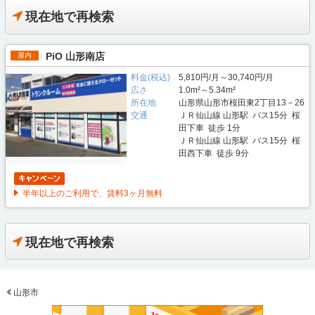
現在地で再検索
PiO 山形南店
屋内
料金(税込)
5,810円/月～30,740円/月
広さ
1.0m²～5.34m²
所在地
山形県山形市桜田東2丁目13－26
交通
ＪＲ仙山線 山形駅 バス15分 桜
田下車 徒歩 1分
ＪＲ仙山線 山形駅 バス15分 桜
田西下車 徒歩 9分
半年以上のご利用で、賃料3ヶ月無料
現在地で再検索
山形市