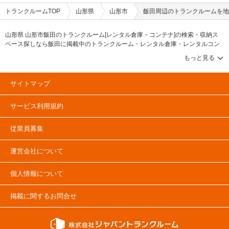
トランクルームTOP
山形県
山形市
飯田周辺のトランクルームを地
山形県 山形市飯田のトランクルーム[レンタル倉庫・コンテナ]の検索・収納ス
ペース探しなら飯田に掲載中のトランクルーム・レンタル倉庫・レンタルコン
テナなどの収納スペースを、借りたい地域から探して、広さ・料金[賃料]・セキ
ュリティ・空調完備・24時間出し入れ可能などの希望条件で絞込み！豊富な物
件数から様々な方法でご希望の収納スペースを簡単に探せるトランクルーム情
報サイトです。飯田で気になるトランクルームを見つけたら、メールか電話で
サイトマップ
お問合せが可能です（無料）。
サービス利用規約
従業員募集
運営会社について
個人情報について
掲載に関するお問合せ