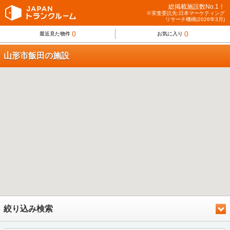
総掲載施設数No.1！
※実査委託先:日本マーケティング
リサーチ機構(2026年3月)
0
0
最近見た物件
お気に入り
山形市飯田の施設
絞り込み検索