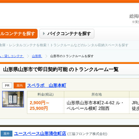
総掲
※実
タルコンテナを探す
バイクコンテナを探す
倉庫・レンタルコンテナを検索！トランクルームなどのレンタル収納スペースを探す
ム・貸しコンテナ
山形県
山形市のトランクルームを探す
山形県山形市で即日契約可能
のトランクルーム一覧
スペラボ 山形本町
PR
屋内
料金(税込)
所在地
2,900円～
山形県山形市本町2-4-62 ル・
J
25,900円
ベルベール横町 2階西
徒歩
ユースペース山形清住町店
屋外
(三協フロンテア株式会社)