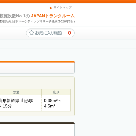
サイトマップ
載施設数No.1の
JAPANトランクルーム
査委託先:日本マーケティングリサーチ機構(2026年3月)
0
交通
広さ
R山形新幹線 山形駅
0.38m²～
 15分
4.5m²