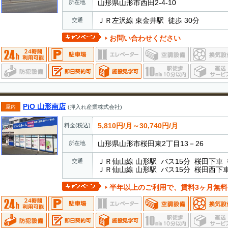
山形県山形市西田2-4-10
所在地
ＪＲ左沢線 東金井駅 徒歩 30分
交通
お問い合わせください
PiO 山形南店
屋内
(押入れ産業株式会社)
5,810円/月～30,740円/月
料金(税込)
山形県山形市桜田東2丁目13－26
所在地
ＪＲ仙山線 山形駅 バス15分 桜田下車 
交通
ＪＲ仙山線 山形駅 バス15分 桜田西下車
半年以上のご利用で、賃料3ヶ月無料