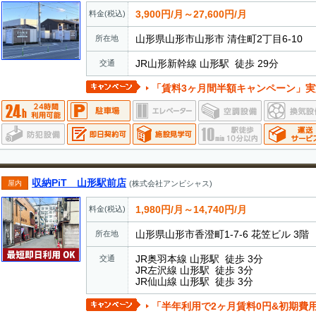
3,900円/月～27,600円/月
料金(税込)
山形県山形市山形市 清住町2丁目6-10
所在地
JR山形新幹線 山形駅 徒歩 29分
交通
「賃料3ヶ月間半額キャンペーン」実施中 ・期間中に新規
収納PiT 山形駅前店
屋内
(株式会社アンビシャス)
1,980円/月～14,740円/月
料金(税込)
山形県山形市香澄町1-7-6 花笠ビル 3階
所在地
JR奥羽本線 山形駅 徒歩 3分
交通
JR左沢線 山形駅 徒歩 3分
JR仙山線 山形駅 徒歩 3分
「半年利用で2ヶ月賃料0円&初期費