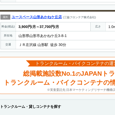
ユースペース山形あかねケ丘店
屋外
(三協フロンテア株式会社)
3,900円/月～37,700円/月
1.0
料金(税込)
広さ
山形県山形市あかねケ丘3-8-1
所在地
ＪＲ左沢線 山形駅 徒歩 30分
交通
トランクルーム・バイクコンテナの運
総掲載施設数No.1
JAPANト
の
トランクルーム・バイクコンテナの
※実査委託先:日本マーケティングリサーチ機構(20
トランクルーム・貸しコンテナを探す