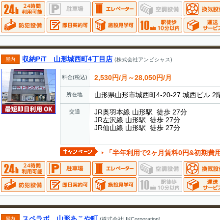
収納PiT 山形城西町4丁目店
屋内
(株式会社アンビシャス)
2,530円/月～28,050円/月
料金(税込)
山形県山形市城西町4-20-27 城西ビル 2
所在地
JR奥羽本線 山形駅 徒歩 27分
交通
JR左沢線 山形駅 徒歩 27分
JR仙山線 山形駅 徒歩 27分
「半年利用で2ヶ月賃料0円&初期費
スペラボ 山形あこや町
屋内
(株式会社UKCorporation)