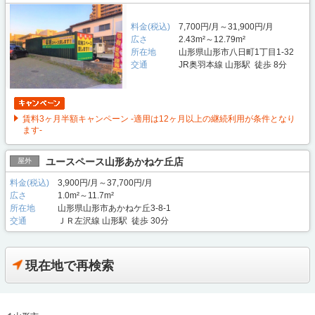
料金(税込)
7,700円/月～31,900円/月
広さ
2.43m²～12.79m²
所在地
山形県山形市八日町1丁目1-32
交通
JR奥羽本線 山形駅 徒歩 8分
賃料3ヶ月半額キャンペーン -適用は12ヶ月以上の継続利用が条件となり
ます-
ユースペース山形あかねケ丘店
屋外
料金(税込)
3,900円/月～37,700円/月
広さ
1.0m²～11.7m²
所在地
山形県山形市あかねケ丘3-8-1
交通
ＪＲ左沢線 山形駅 徒歩 30分
現在地で再検索