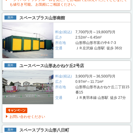
も値引き可能。 お気軽にご相談ください。
スペースプラス山形南館
屋外
料金(税込)
7,700円/月～19,800円/月
広さ
2.52m²～6.45m²
所在地
山形県山形市富の中4-7-3
交通
ＪＲ左沢線 山形駅 徒歩 36分
ユースペース山形あかねケ丘2号店
屋外
料金(税込)
3,900円/月～36,500円/月
広さ
0.97m²～11.71m²
所在地
山形県山形市あかねケ丘二丁目15
番15
交通
ＪＲ奥羽本線 山形駅 徒歩 27分
お問い合わせください
スペースプラス山形八日町
屋外