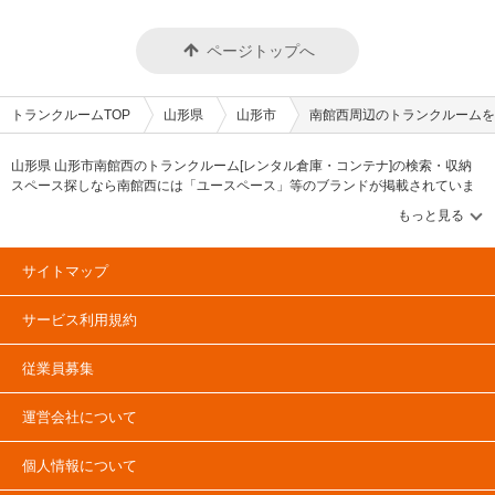
ページトップへ
トランクルームTOP
山形県
山形市
南館西周辺のトランクルームを
山形県 山形市南館西のトランクルーム[レンタル倉庫・コンテナ]の検索・収納
スペース探しなら南館西には「ユースペース」等のブランドが掲載されていま
す。借りたい地域から探して、広さ・料金[賃料]・セキュリティ・空調完備・24
時間出し入れ可能などの希望条件で絞込み！豊富な物件数から様々な方法でご
希望の収納スペースを簡単に探せるトランクルーム情報サイトです。南館西で
気になるトランクルームを見つけたら、メールか電話でお問合せが可能です
サイトマップ
（無料）。
サービス利用規約
従業員募集
運営会社について
個人情報について