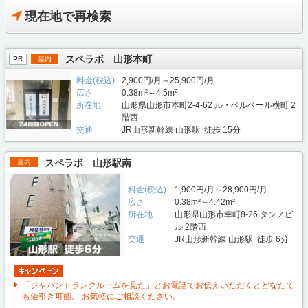
現在地で再検索
スペラボ 山形本町
PR
屋内
料金(税込)
2,900円/月～25,900円/月
広さ
0.38m²～4.5m²
所在地
山形県山形市本町2-4-62 ル・ベルベール横町 2
階西
交通
JR山形新幹線 山形駅 徒歩 15分
スペラボ 山形駅南
屋内
料金(税込)
1,900円/月～28,900円/月
広さ
0.38m²～4.42m²
所在地
山形県山形市幸町8-26 タンノビ
ル 2階西
交通
JR山形新幹線 山形駅 徒歩 6分
「ジャパントランクルームを見た」とお電話でお伝えいただくとどなたで
も値引き可能。 お気軽にご相談ください。