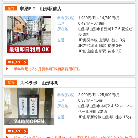
収納PiT 山形駅前店
屋内
料金(税込)
1,980円/月～14,740円/月
広さ
0.49m²～6.48m²
所在地
山形県山形市香澄町1-7-6 花笠ビ
ル 3階
交通
JR奥羽本線 山形駅 徒歩 3分
JR左沢線 山形駅 徒歩 3分
JR仙山線 山形駅 徒歩 3分
「半年利用で2ヶ月賃料0円&初期費用0円」
スペラボ 山形本町
屋内
料金(税込)
2,900円/月～25,900円/月
広さ
0.38m²～4.5m²
所在地
山形県山形市本町2-4-62 ル・ベル
ベール横町 2階西
交通
JR山形新幹線 山形駅 徒歩 15分
「ジャパントランクルームを見た」とお電話でお伝えいただくとどなたで