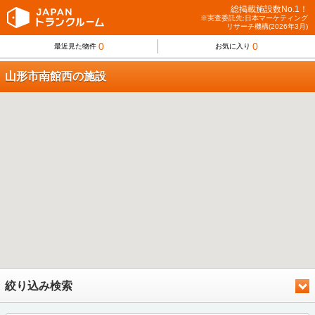
総掲載施設数No.1！
※実査委託先:日本マーケティング
リサーチ機構(2026年3月)
0
0
最近見た物件
お気に入り
山形市南館西の施設
絞り込み検索