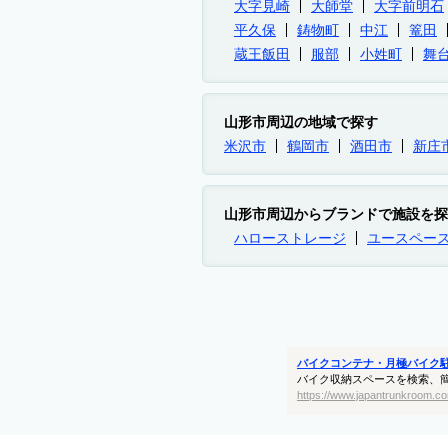
大字見崎
大師堂
大字前明石
平久保
鋳物町
中江
篭田
蔵王飯田
服部
小姓町
舞
山形市周辺の地域で探す
米沢市
鶴岡市
酒田市
新庄
山形市周辺からブランドで施設を探
ハローストレージ
ユースペー
バイクコンテナ・月極バイク
バイク収納スペースを検索、
https://www.japantrunkroom.co