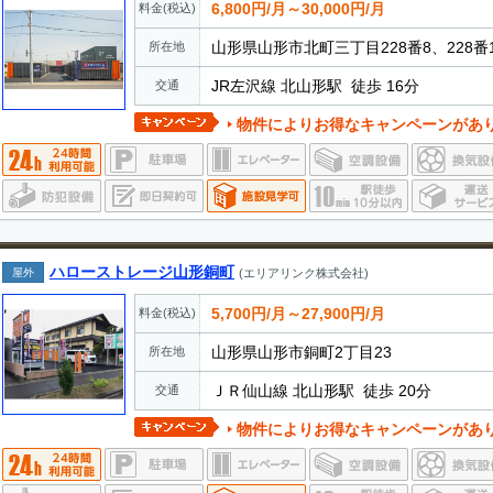
6,800円/月～30,000円/月
料金(税込)
山形県山形市北町三丁目228番8、228番
所在地
JR左沢線 北山形駅 徒歩 16分
交通
物件によりお得なキャンペーンがあ
ハローストレージ山形銅町
屋外
(エリアリンク株式会社)
5,700円/月～27,900円/月
料金(税込)
山形県山形市銅町2丁目23
所在地
ＪＲ仙山線 北山形駅 徒歩 20分
交通
物件によりお得なキャンペーンがあ