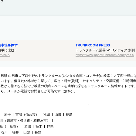
す
駐車場を探す
TRUNKROOM PRESS
簡単に比較！
トランクルーム業界 WEBメディア 創刊
m/bike/
https://www.japantrunkroom.com/press/
山形県 山形市大字西中野のトランクルーム[レンタル倉庫・コンテナ]の検索！大字西中野
ています。借りたい地域から探して、広さ・料金[賃料]・セキュリティ・空調完備・24時間
件数から様々な方法でご希望の収納スペースを簡単に探せるトランクルーム情報サイトです
たら、メールか電話でお問合せが可能です（無料）。
岩手
宮城
（
仙台市
）
秋田
山形
福島
奈川
（
川崎市
・
横浜市
・
相模原市
）
葉
（
千葉市
）
茨城
栃木
群馬
石川
福井
山梨
長野