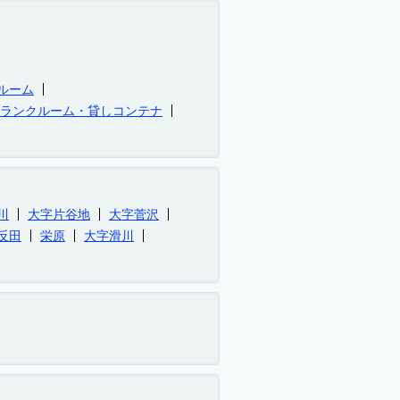
ルーム
トランクルーム・貸しコンテナ
川
大字片谷地
大字菅沢
反田
栄原
大字滑川