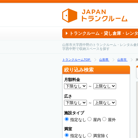
トランクルーム・貸し倉庫・レン
山形市大字西中野のトランクルーム・レンタル倉
字西中野で収納スペースを探す
トランクルームTOP
山形県
山形市
絞り込み検索
月額料金
～
広さ
～
施設タイプ
指定なし
屋内
屋外
満室
指定なし
満室除く