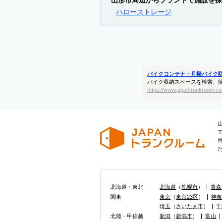
山形市周辺からブランドで施設を探
ハローストレージ
バイクコンテナ・月極バイク
バイク収納スペースを検索、
https://www.japantrunkroom.co
北海道・東北
北海道
（
札幌市
）
青森
関東
東京
（
東京23区
）
神
埼玉
（
さいたま市
）
千
北陸・甲信越
新潟
（
新潟市
）
富山