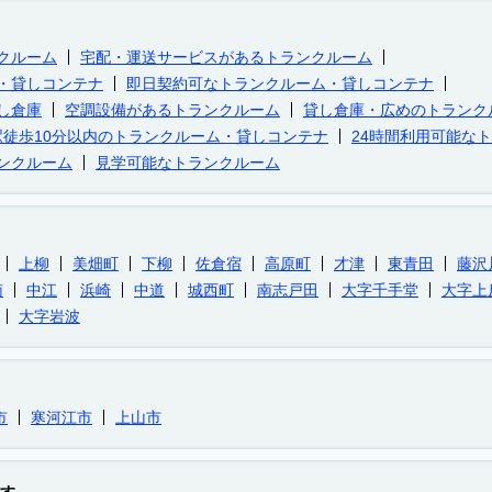
クルーム
宅配・運送サービスがあるトランクルーム
・貸しコンテナ
即日契約可なトランクルーム・貸しコンテナ
し倉庫
空調設備があるトランクルーム
貸し倉庫・広めのトランク
駅徒歩10分以内のトランクルーム・貸しコンテナ
24時間利用可能な
ンクルーム
見学可能なトランクルーム
上柳
美畑町
下柳
佐倉宿
高原町
才津
東青田
藤沢
南
中江
浜崎
中道
城西町
南志戸田
大字千手堂
大字上
大字岩波
市
寒河江市
上山市