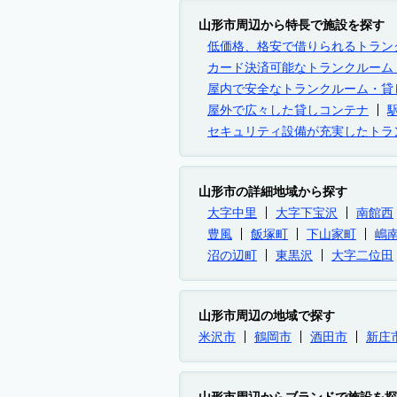
山形市周辺から特長で施設を探す
低価格、格安で借りられるトラン
カード決済可能なトランクルーム
屋内で安全なトランクルーム・貸
屋外で広々した貸しコンテナ
セキュリティ設備が充実したトラ
山形市の詳細地域から探す
大字中里
大字下宝沢
南館西
豊風
飯塚町
下山家町
嶋
沼の辺町
東黒沢
大字二位田
山形市周辺の地域で探す
米沢市
鶴岡市
酒田市
新庄