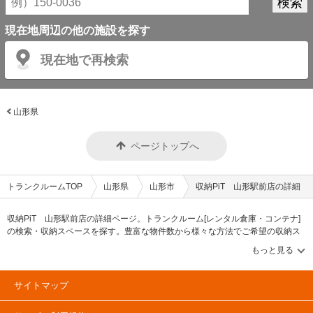
現在地周辺の他の施設を探す
現在地で再検索
山形県
ページトップへ
トランクルームTOP
山形県
山形市
収納PiT 山形駅前店の詳細
収納PiT 山形駅前店の詳細ページ。トランクルーム[レンタル倉庫・コンテナ]
の検索・収納スペースを探す。豊富な物件数から様々な方法でご希望の収納ス
ペースを簡単に探せるトランクルーム情報サイトです。収納PiT 山形駅前店の
住所・最寄りの駅、物件タイプのご紹介や料金表、お得なキャンペーン情報も
あります。気になる物件タイプを見つけたら、メールか電話でお問合せが可能
です（無料）。
サイトマップ