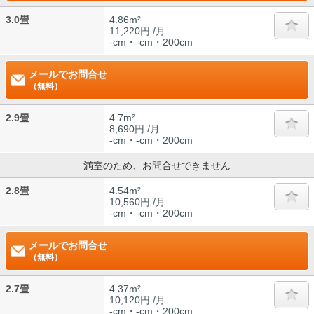
3.0畳
4.86m²
11,220円 /月
-cm・-cm・200cm
メールでお問合せ
（無料）
2.9畳
4.7m²
8,690円 /月
-cm・-cm・200cm
満室のため、お問合せできません
2.8畳
4.54m²
10,560円 /月
-cm・-cm・200cm
メールでお問合せ
（無料）
2.7畳
4.37m²
10,120円 /月
-cm・-cm・200cm