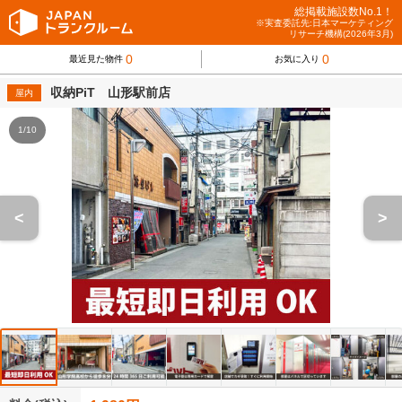
総掲載施設数No.1！
※実査委託先:日本マーケティング
リサーチ機構(2026年3月)
0
0
最近見た物件
お気に入り
収納PiT 山形駅前店
屋内
1/10
<
>