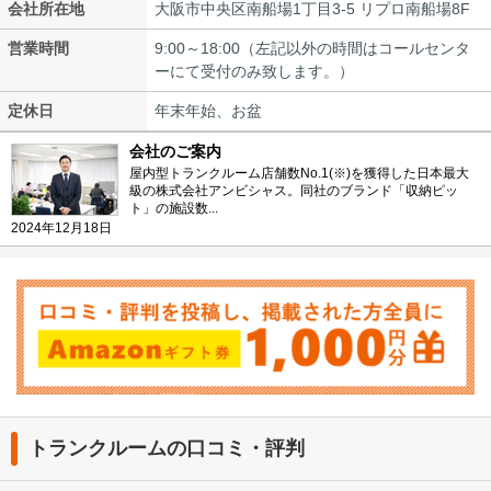
会社所在地
大阪市中央区南船場1丁目3-5 リプロ南船場8F
営業時間
9:00～18:00（左記以外の時間はコールセンタ
ーにて受付のみ致します。）
定休日
年末年始、お盆
会社のご案内
屋内型トランクルーム店舗数No.1(※)を獲得した日本最大
級の株式会社アンビシャス。同社のブランド「収納ピッ
ト」の施設数...
2024年12月18日
トランクルームの口コミ・評判