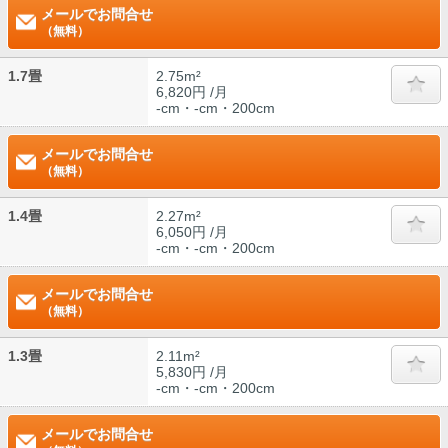
メールでお問合せ
（無料）
1.7畳
2.75m²
6,820円 /月
-cm・-cm・200cm
メールでお問合せ
（無料）
1.4畳
2.27m²
6,050円 /月
-cm・-cm・200cm
メールでお問合せ
（無料）
1.3畳
2.11m²
5,830円 /月
-cm・-cm・200cm
メールでお問合せ