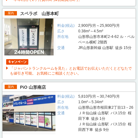
スペラボ 山形本町
屋内
料金(税込)
2,900円/月～25,900円/月
広さ
0.38m²～4.5m²
所在地
山形県山形市本町2-4-62 ル・ベル
ベール横町 2階西
交通
JR山形新幹線 山形駅 徒歩 15分
「ジャパントランクルームを見た」とお電話でお伝えいただくとどなたで
も値引き可能。 お気軽にご相談ください。
PiO 山形南店
屋内
料金(税込)
5,810円/月～30,740円/月
広さ
1.0m²～5.34m²
所在地
山形県山形市桜田東2丁目13－26
交通
ＪＲ仙山線 山形駅 バス15分 桜
田下車 徒歩 1分
ＪＲ仙山線 山形駅 バス15分 桜
田西下車 徒歩 9分