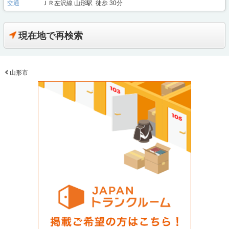
交通
ＪＲ左沢線 山形駅 徒歩 30分
現在地で再検索
山形市