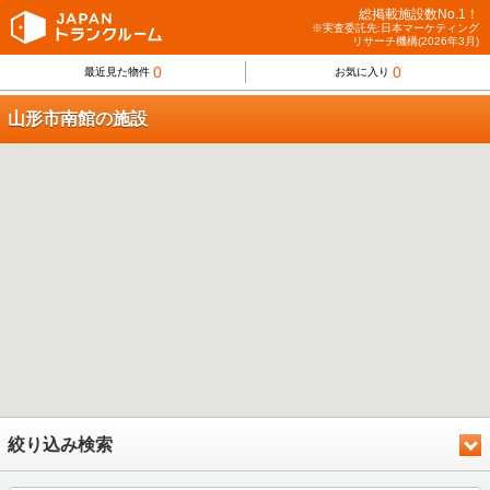
総掲載施設数No.1！
※実査委託先:日本マーケティング
リサーチ機構(2026年3月)
0
0
最近見た物件
お気に入り
山形市南館の施設
絞り込み検索