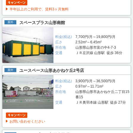
半年以上のご利用で、賃料3ヶ月無料
スペースプラス山形南館
屋外
料金(税込)
7,700円/月～19,800円/月
広さ
2.52m²～6.45m²
所在地
山形県山形市富の中4-7-3
交通
ＪＲ左沢線 山形駅 徒歩 36分
ユースペース山形あかねケ丘2号店
屋外
料金(税込)
3,900円/月～36,500円/月
広さ
0.97m²～11.71m²
所在地
山形県山形市あかねケ丘二丁目15
番15
交通
ＪＲ奥羽本線 山形駅 徒歩 27分
お問い合わせください