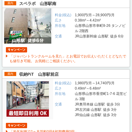
スペラボ 山形駅南
屋内
料金(税込)
1,900円/月～28,900円/月
広さ
0.38m²～4.42m²
所在地
山形県山形市幸町8-26 タンノビ
ル 2階西
交通
JR山形新幹線 山形駅 徒歩 6分
「ジャパントランクルームを見た」とお電話でお伝えいただくとどなたで
も値引き可能。 お気軽にご相談ください。
収納PiT 山形駅前店
屋内
料金(税込)
1,980円/月～14,740円/月
広さ
0.49m²～6.48m²
所在地
山形県山形市香澄町1-7-6 花笠ビ
ル 3階
交通
JR奥羽本線 山形駅 徒歩 3分
JR左沢線 山形駅 徒歩 3分
JR仙山線 山形駅 徒歩 3分
「半年利用で2ヶ月賃料0円&初期費用0円」