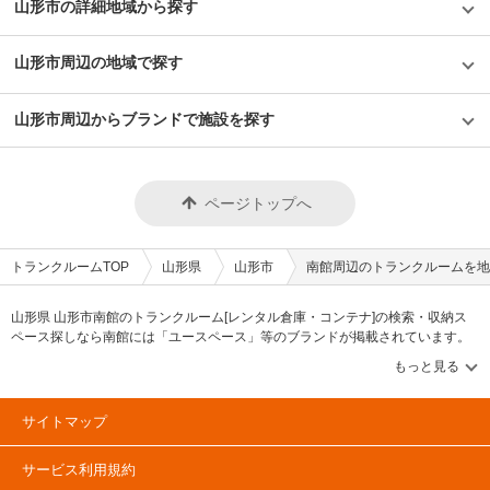
山形市の詳細地域から探す
山形市周辺の地域で探す
山形市周辺からブランドで施設を探す
ページトップへ
トランクルームTOP
山形県
山形市
南館周辺のトランクルームを地
山形県 山形市南館のトランクルーム[レンタル倉庫・コンテナ]の検索・収納ス
ペース探しなら南館には「ユースペース」等のブランドが掲載されています。
借りたい地域から探して、広さ・料金[賃料]・セキュリティ・空調完備・24時間
出し入れ可能などの希望条件で絞込み！豊富な物件数から様々な方法でご希望
の収納スペースを簡単に探せるトランクルーム情報サイトです。南館で気にな
るトランクルームを見つけたら、メールか電話でお問合せが可能です（無
サイトマップ
料）。
サービス利用規約