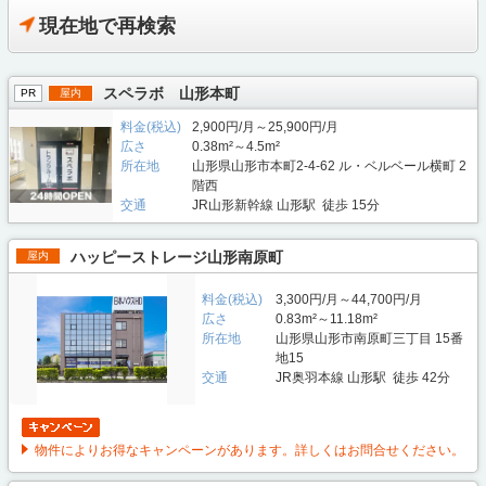
現在地で再検索
スペラボ 山形本町
PR
屋内
料金(税込)
2,900円/月～25,900円/月
広さ
0.38m²～4.5m²
所在地
山形県山形市本町2-4-62 ル・ベルベール横町 2
階西
交通
JR山形新幹線 山形駅 徒歩 15分
ハッピーストレージ山形南原町
屋内
料金(税込)
3,300円/月～44,700円/月
広さ
0.83m²～11.18m²
所在地
山形県山形市南原町三丁目 15番
地15
交通
JR奥羽本線 山形駅 徒歩 42分
物件によりお得なキャンペーンがあります。詳しくはお問合せください。