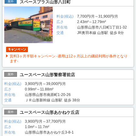
スペースプラス山形八日町
屋外
料金(税込)
7,700円/月～31,900円/月
広さ
2.43m²～12.79m²
所在地
山形県山形市八日町1丁目1-32
交通
JR奥羽本線 山形駅 徒歩 8分
賃料3ヶ月半額キャンペーン -適用は12ヶ月以上の継続利用が条件となり
ます-
ユースペース山形警察署前店
屋外
料金(税込)
3,900円/月～39,000円/月
広さ
0.99m²～11.88m²
所在地
山形県山形市南原町1-20-26
交通
ＪＲ山形新幹線 山形駅 徒歩 38分
ユースペース山形あかねケ丘店
屋外
料金(税込)
3,900円/月～37,700円/月
広さ
1.0m²～11.7m²
所在地
山形県山形市あかねケ丘3-8-1