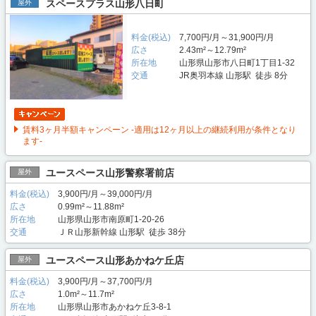
スペースプラス山形八日町
屋外
料金(税込)
7,700円/月～31,900円/月
広さ
2.43m²～12.79m²
所在地
山形県山形市八日町1丁目1-32
交通
JR奥羽本線 山形駅 徒歩 8分
賃料3ヶ月半額キャンペーン -適用は12ヶ月以上の継続利用が条件となり
ます-
ユースペース山形警察署前店
屋外
料金(税込)
3,900円/月～39,000円/月
広さ
0.99m²～11.88m²
所在地
山形県山形市南原町1-20-26
交通
ＪＲ山形新幹線 山形駅 徒歩 38分
ユースペース山形あかねケ丘店
屋外
料金(税込)
3,900円/月～37,700円/月
広さ
1.0m²～11.7m²
所在地
山形県山形市あかねケ丘3-8-1