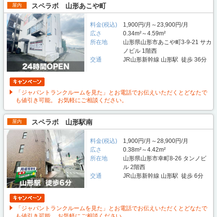
スペラボ 山形あこや町
屋内
料金(税込)
1,900円/月～23,900円/月
広さ
0.34m²～4.59m²
所在地
山形県山形市あこや町3-9-21 サカ
ノビル 1階西
交通
JR山形新幹線 山形駅 徒歩 36分
「ジャパントランクルームを見た」とお電話でお伝えいただくとどなたで
も値引き可能。 お気軽にご相談ください。
スペラボ 山形駅南
屋内
料金(税込)
1,900円/月～28,900円/月
広さ
0.38m²～4.42m²
所在地
山形県山形市幸町8-26 タンノビ
ル 2階西
交通
JR山形新幹線 山形駅 徒歩 6分
「ジャパントランクルームを見た」とお電話でお伝えいただくとどなたで
も値引き可能。 お気軽にご相談ください。