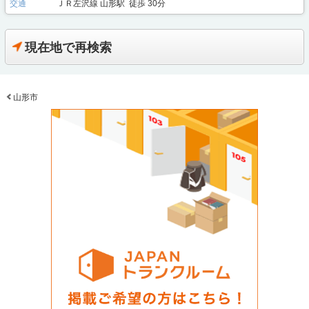
交通
ＪＲ左沢線 山形駅 徒歩 30分
現在地で再検索
山形市