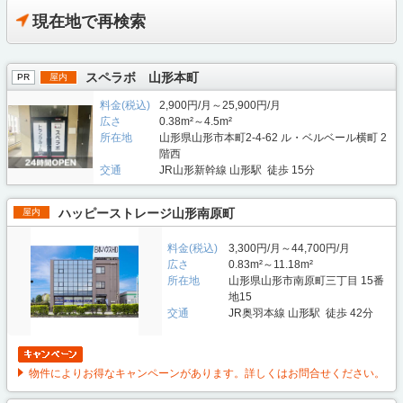
現在地で再検索
スペラボ 山形本町
PR
屋内
料金(税込)
2,900円/月～25,900円/月
広さ
0.38m²～4.5m²
所在地
山形県山形市本町2-4-62 ル・ベルベール横町 2
階西
交通
JR山形新幹線 山形駅 徒歩 15分
ハッピーストレージ山形南原町
屋内
料金(税込)
3,300円/月～44,700円/月
広さ
0.83m²～11.18m²
所在地
山形県山形市南原町三丁目 15番
地15
交通
JR奥羽本線 山形駅 徒歩 42分
物件によりお得なキャンペーンがあります。詳しくはお問合せください。