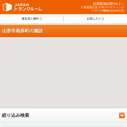
総掲載施設数No.1！
※実査委託先:日本マーケティング
リサーチ機構(2026年3月)
0
0
最近見た物件
お気に入り
山形市南原町の施設
絞り込み検索