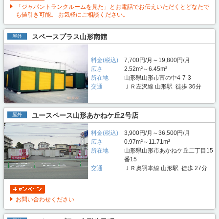
「ジャパントランクルームを見た」とお電話でお伝えいただくとどなたで
も値引き可能。 お気軽にご相談ください。
スペースプラス山形南館
屋外
料金(税込)
7,700円/月～19,800円/月
広さ
2.52m²～6.45m²
所在地
山形県山形市富の中4-7-3
交通
ＪＲ左沢線 山形駅 徒歩 36分
ユースペース山形あかねケ丘2号店
屋外
料金(税込)
3,900円/月～36,500円/月
広さ
0.97m²～11.71m²
所在地
山形県山形市あかねケ丘二丁目15
番15
交通
ＪＲ奥羽本線 山形駅 徒歩 27分
お問い合わせください