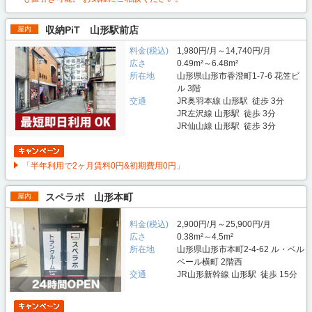
収納PiT 山形駅前店
屋内
料金(税込)
1,980円/月～14,740円/月
広さ
0.49m²～6.48m²
所在地
山形県山形市香澄町1-7-6 花笠ビ
ル 3階
交通
JR奥羽本線 山形駅 徒歩 3分
JR左沢線 山形駅 徒歩 3分
JR仙山線 山形駅 徒歩 3分
「半年利用で2ヶ月賃料0円&初期費用0円」
スペラボ 山形本町
屋内
料金(税込)
2,900円/月～25,900円/月
広さ
0.38m²～4.5m²
所在地
山形県山形市本町2-4-62 ル・ベル
ベール横町 2階西
交通
JR山形新幹線 山形駅 徒歩 15分