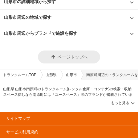
山形市の詳細地域から探す
山形市周辺の地域で探す
山形市周辺からブランドで施設を探す
ページトップへ
トランクルームTOP
山形県
山形市
南原町周辺のトランクルームを
山形県 山形市南原町のトランクルーム[レンタル倉庫・コンテナ]の検索・収納
スペース探しなら南原町には「ユースペース」等のブランドが掲載されていま
す。借りたい地域から探して、広さ・料金[賃料]・セキュリティ・空調完備・24
時間出し入れ可能などの希望条件で絞込み！豊富な物件数から様々な方法でご
希望の収納スペースを簡単に探せるトランクルーム情報サイトです。南原町で
気になるトランクルームを見つけたら、メールか電話でお問合せが可能です
サイトマップ
（無料）。
サービス利用規約