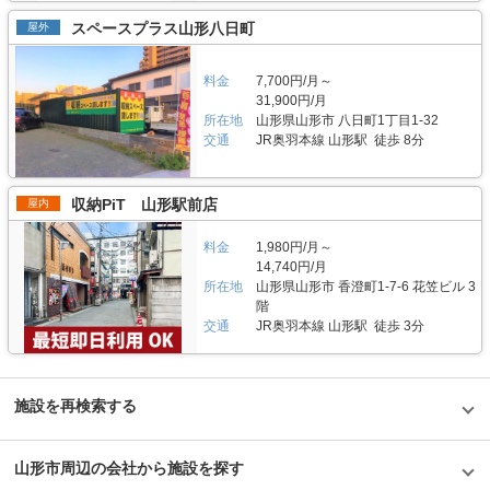
スペースプラス山形八日町
屋外
料金
7,700円/月～
31,900円/月
所在地
山形県山形市 八日町1丁目1-32
交通
JR奥羽本線 山形駅 徒歩 8分
収納PiT 山形駅前店
屋内
料金
1,980円/月～
14,740円/月
所在地
山形県山形市 香澄町1-7-6 花笠ビル 3
階
交通
JR奥羽本線 山形駅 徒歩 3分
施設を再検索する
山形市周辺の会社から施設を探す