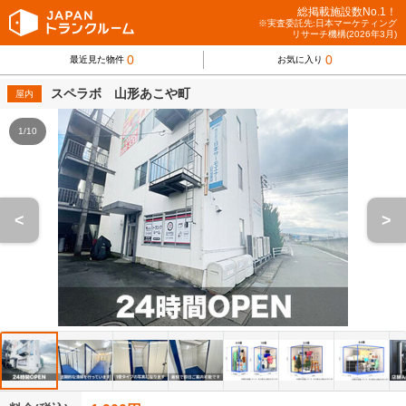
総掲載施設数No.1！
※実査委託先:日本マーケティング
リサーチ機構(2026年3月)
0
0
最近見た物件
お気に入り
スペラボ 山形あこや町
屋内
1/10
<
>