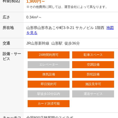
料金(税込)
1,900
円～
※その他費用に関しては、運営会社によって異なります。
広さ
0.34m²～
所在地
山形県山形市あこや町3-9-21 サカノビル 1階西
地図
を見る
交通
JR山形新幹線 山形駅 徒歩36分
設備・サー
24時間利用可
駐車スペース
ビス
エレベーター
空調設備
換気設備
防犯設備
即日契約可
施設見学可
駅徒歩10分以内
運送サービス
カード決済可能
キャッチコ
全国800店舗展開のスペラボ。