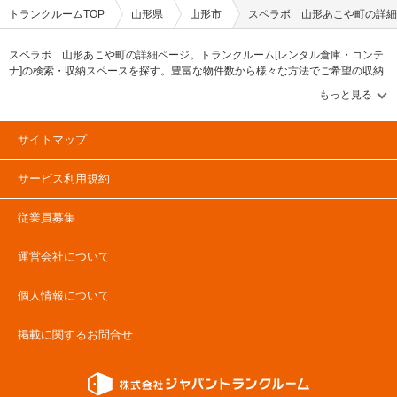
トランクルームTOP
山形県
山形市
スペラボ 山形あこや町の詳細
スペラボ 山形あこや町の詳細ページ。トランクルーム[レンタル倉庫・コンテ
ナ]の検索・収納スペースを探す。豊富な物件数から様々な方法でご希望の収納
スペースを簡単に探せるトランクルーム情報サイトです。スペラボ 山形あこ
や町の住所・最寄りの駅、物件タイプのご紹介や料金表、お得なキャンペーン
情報もあります。気になる物件タイプを見つけたら、メールか電話でお問合せ
が可能です（無料）。
サイトマップ
サービス利用規約
従業員募集
運営会社について
個人情報について
掲載に関するお問合せ