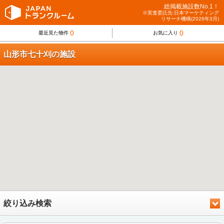
総掲載施設数No.1！
※実査委託先:日本マーケティング
リサーチ機構(2026年3月)
0
0
最近見た物件
お気に入り
山形市七十刈の施設
絞り込み検索