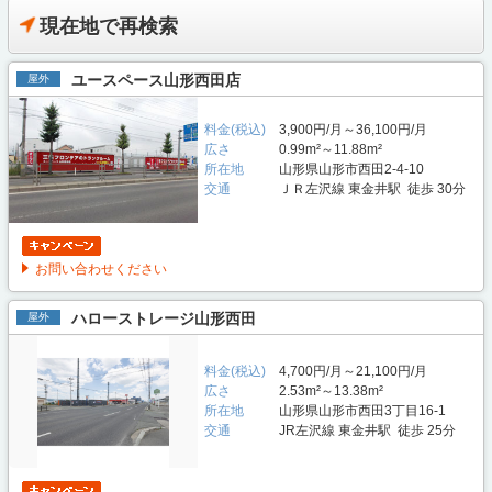
現在地で再検索
ユースペース山形西田店
屋外
料金(税込)
3,900円/月～36,100円/月
広さ
0.99m²～11.88m²
所在地
山形県山形市西田2-4-10
交通
ＪＲ左沢線 東金井駅 徒歩 30分
お問い合わせください
ハローストレージ山形西田
屋外
料金(税込)
4,700円/月～21,100円/月
広さ
2.53m²～13.38m²
所在地
山形県山形市西田3丁目16-1
交通
JR左沢線 東金井駅 徒歩 25分