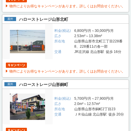
物件によりお得なキャンペーンがあります。詳しくはお問合せください。
ハローストレージ山形北町
屋外
料金(税込)
6,800円/月～30,000円/月
広さ
2.53m²～13.38m²
所在地
山形県山形市北町三丁目228番
8、228番11の各一部
交通
JR左沢線 北山形駅 徒歩 16分
物件によりお得なキャンペーンがあります。詳しくはお問合せください。
ハローストレージ山形銅町
屋外
料金(税込)
5,700円/月～27,900円/月
広さ
2.0m²～12.57m²
所在地
山形県山形市銅町2丁目23
交通
ＪＲ仙山線 北山形駅 徒歩 20分