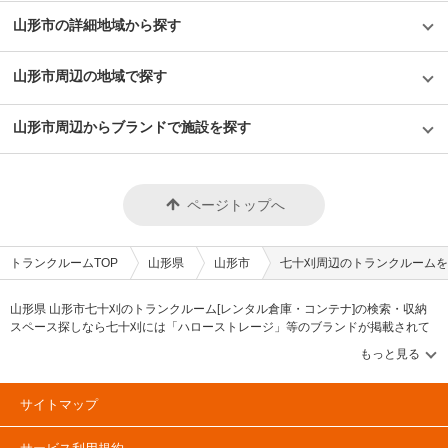
山形市の詳細地域から探す
山形市周辺の地域で探す
山形市周辺からブランドで施設を探す
ページトップへ
トランクルームTOP
山形県
山形市
七十刈周辺のトランクルームを
山形県 山形市七十刈のトランクルーム[レンタル倉庫・コンテナ]の検索・収納
スペース探しなら七十刈には「ハローストレージ」等のブランドが掲載されて
います。借りたい地域から探して、広さ・料金[賃料]・セキュリティ・空調完
備・24時間出し入れ可能などの希望条件で絞込み！豊富な物件数から様々な方
法でご希望の収納スペースを簡単に探せるトランクルーム情報サイトです。七
十刈で気になるトランクルームを見つけたら、メールか電話でお問合せが可能
サイトマップ
です（無料）。