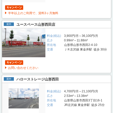
半年以上のご利用で、賃料3ヶ月無料
ユースペース山形西田店
屋外
料金(税込)
3,900円/月～36,100円/月
広さ
0.99m²～11.88m²
所在地
山形県山形市西田2-4-10
交通
ＪＲ左沢線 東金井駅 徒歩 30分
お問い合わせください
ハローストレージ山形西田
屋外
料金(税込)
4,700円/月～21,100円/月
広さ
2.53m²～13.38m²
所在地
山形県山形市西田3丁目16-1
交通
JR左沢線 東金井駅 徒歩 25分