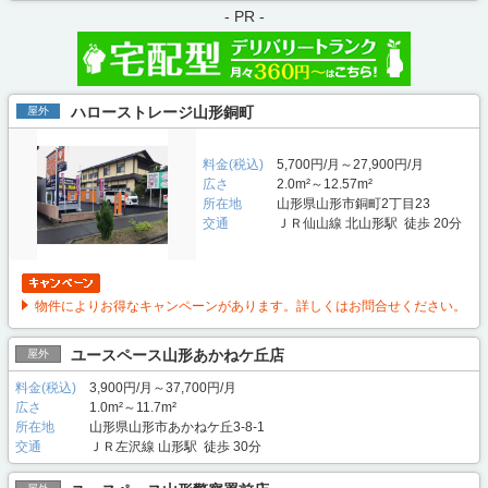
- PR -
ハローストレージ山形銅町
屋外
料金(税込)
5,700円/月～27,900円/月
広さ
2.0m²～12.57m²
所在地
山形県山形市銅町2丁目23
交通
ＪＲ仙山線 北山形駅 徒歩 20分
物件によりお得なキャンペーンがあります。詳しくはお問合せください。
ユースペース山形あかねケ丘店
屋外
料金(税込)
3,900円/月～37,700円/月
広さ
1.0m²～11.7m²
所在地
山形県山形市あかねケ丘3-8-1
交通
ＪＲ左沢線 山形駅 徒歩 30分