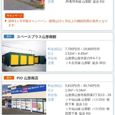
交通
JR奥羽本線 山形駅 徒歩 8分
賃料3ヶ月半額キャンペーン -適用は12ヶ月以上の継続利用が条件となり
ます-
スペースプラス山形南館
屋外
料金(税込)
7,700円/月～19,800円/月
広さ
2.52m²～6.45m²
所在地
山形県山形市富の中4-7-3
交通
ＪＲ左沢線 山形駅 徒歩 36分
PiO 山形南店
屋内
料金(税込)
5,810円/月～30,740円/月
広さ
1.0m²～5.34m²
所在地
山形県山形市桜田東2丁目13－26
交通
ＪＲ仙山線 山形駅 バス15分 桜
田下車 徒歩 1分
ＪＲ仙山線 山形駅 バス15分 桜
田西下車 徒歩 9分