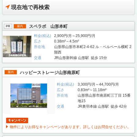
現在地で再検索
スペラボ 山形本町
PR
屋内
料金(税込)
2,900円/月～25,900円/月
広さ
0.38m²～4.5m²
所在地
山形県山形市本町2-4-62 ル・ベルベール横町 2
階西
交通
JR山形新幹線 山形駅 徒歩 15分
ハッピーストレージ山形南原町
屋内
料金(税込)
3,300円/月～44,700円/月
広さ
0.83m²～11.18m²
所在地
山形県山形市南原町三丁目 15番
地15
交通
JR奥羽本線 山形駅 徒歩 42分
物件によりお得なキャンペーンがあります。詳しくはお問合せください。