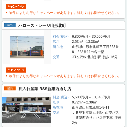
物件によりお得なキャンペーンがあります。詳しくはお問合せください。
ハローストレージ山形北町
屋外
料金(税込)
6,800円/月～30,000円/月
広さ
2.53m²～13.38m²
所在地
山形県山形市北町三丁目228番
8、228番11の各一部
交通
JR左沢線 北山形駅 徒歩 16分
物件によりお得なキャンペーンがあります。詳しくはお問合せください。
押入れ産業 RSS新築西通り店
屋内
料金(税込)
5,500円/月～13,640円/月
広さ
0.72m²～2.39m²
所在地
山形県山形市緑町1-8-11
交通
ＪＲ奥羽本線 山形駅 山交バス
「新築西通り」バス停下車 徒歩
2分