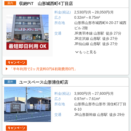
収納PiT 山形城西町4丁目店
屋内
料金(税込)
2,530円/月～28,050円/月
広さ
0.32m²～8.75m²
所在地
山形県山形市城西町4-20-27 城西
ビル 2階
交通
JR奥羽本線 山形駅 徒歩 27分
JR左沢線 山形駅 徒歩 27分
JR仙山線 山形駅 徒歩 27分
もっと見る
「半年利用で2ヶ月賃料0円&初期費用0円」
ユースペース山形清住町店
屋外
料金(税込)
3,900円/月～27,600円/月
広さ
0.97m²～7.61m²
所在地
山形県山形市山形市 清住町2丁目
6-10
交通
JR山形新幹線 山形駅 徒歩 29分