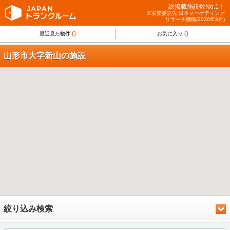
総掲載施設数No.1！
※実査委託先:日本マーケティング
リサーチ機構(2026年3月)
0
0
最近見た物件
お気に入り
山形市大字新山の施設
絞り込み検索