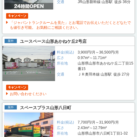
交通
JR山形新幹線 山形駅 徒歩 36分
「ジャパントランクルームを見た」とお電話でお伝えいただくとどなたで
も値引き可能。 お気軽にご相談ください。
ユースペース山形あかねケ丘2号店
屋外
料金(税込)
3,900円/月～36,500円/月
広さ
0.97m²～11.71m²
所在地
山形県山形市あかねケ丘二丁目15
番15
交通
ＪＲ奥羽本線 山形駅 徒歩 27分
お問い合わせください
スペースプラス山形八日町
屋外
料金(税込)
7,700円/月～31,900円/月
広さ
2.43m²～12.79m²
所在地
山形県山形市八日町1丁目1-32