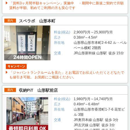
「賃料3ヶ月間半額キャンペーン」実施中 ・期間中に新規ご契約で月額
賃料が半額、初めてご利用の方も安心です
スペラボ 山形本町
屋内
料金(税込)
2,900円/月～25,900円/月
広さ
0.38m²～4.5m²
所在地
山形県山形市本町2-4-62 ル・ベル
ベール横町 2階西
交通
JR山形新幹線 山形駅 徒歩 15分
「ジャパントランクルームを見た」とお電話でお伝えいただくとどなたで
も値引き可能。 お気軽にご相談ください。
収納PiT 山形駅前店
屋内
料金(税込)
1,980円/月～14,740円/月
広さ
0.49m²～6.48m²
所在地
山形県山形市香澄町1-7-6 花笠ビ
ル 3階
交通
JR奥羽本線 山形駅 徒歩 3分
JR左沢線 山形駅 徒歩 3分