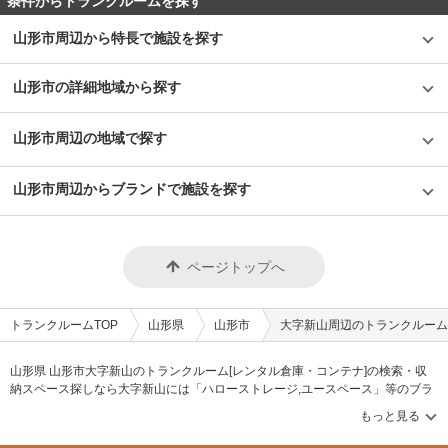
条件からトランクルームを探す
山形市周辺から特長で施設を探す
山形市の詳細地域から探す
山形市周辺の地域で探す
山形市周辺からブランドで施設を探す
ページトップへ
トランクルームTOP
山形県
山形市
大字新山周辺のトランクルーム
山形県 山形市大字新山のトランクルーム[レンタル倉庫・コンテナ]の検索・収
納スペース探しなら大字新山には「ハローストレージ,ユースペース」等のブラ
ンドが掲載されています。借りたい地域から探して、広さ・料金[賃料]・セキュ
リティ・空調完備・24時間出し入れ可能などの希望条件で絞込み！豊富な物件
数から様々な方法でご希望の収納スペースを簡単に探せるトランクルーム情報