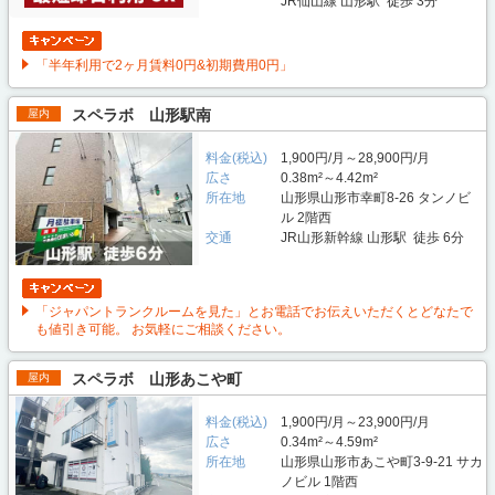
JR仙山線 山形駅 徒歩 3分
「半年利用で2ヶ月賃料0円&初期費用0円」
スペラボ 山形駅南
屋内
料金(税込)
1,900円/月～28,900円/月
広さ
0.38m²～4.42m²
所在地
山形県山形市幸町8-26 タンノビ
ル 2階西
交通
JR山形新幹線 山形駅 徒歩 6分
「ジャパントランクルームを見た」とお電話でお伝えいただくとどなたで
も値引き可能。 お気軽にご相談ください。
スペラボ 山形あこや町
屋内
料金(税込)
1,900円/月～23,900円/月
広さ
0.34m²～4.59m²
所在地
山形県山形市あこや町3-9-21 サカ
ノビル 1階西