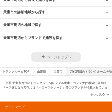
天童市の詳細地域から探す
天童市周辺の地域で探す
天童市周辺からブランドで施設を探す
ページトップへ
トランクルームTOP
山形県
天童市
万代周辺のトランクルームを地
山形県 天童市万代のトランクルーム[レンタル倉庫・コンテナ]の検索・収納ス
ペース探しなら万代には「ハローストレージ」等のブランドが掲載されていま
す。借りたい地域から探して、広さ・料金[賃料]・セキュリティ・空調完備・24
時間出し入れ可能などの希望条件で絞込み！豊富な物件数から様々な方法でご
希望の収納スペースを簡単に探せるトランクルーム情報サイトです。万代で気
になるトランクルームを見つけたら、メールか電話でお問合せが可能です（無
サイトマップ
料）。