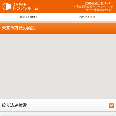
総掲載施設数No.1！
※実査委託先:日本マーケティング
リサーチ機構(2026年3月)
0
0
最近見た物件
お気に入り
天童市万代の施設
絞り込み検索