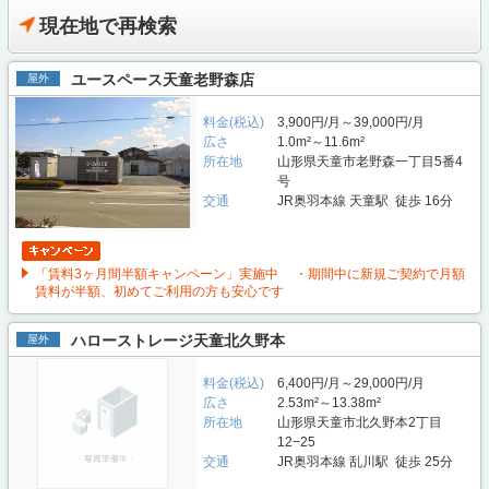
現在地で再検索
ユースペース天童老野森店
屋外
料金(税込)
3,900円/月～39,000円/月
広さ
1.0m²～11.6m²
所在地
山形県天童市老野森一丁目5番4
号
交通
JR奥羽本線 天童駅 徒歩 16分
「賃料3ヶ月間半額キャンペーン」実施中 ・期間中に新規ご契約で月額
賃料が半額、初めてご利用の方も安心です
ハローストレージ天童北久野本
屋外
料金(税込)
6,400円/月～29,000円/月
広さ
2.53m²～13.38m²
所在地
山形県天童市北久野本2丁目
12−25
交通
JR奥羽本線 乱川駅 徒歩 25分