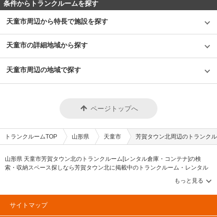
条件からトランクルームを探す
天童市周辺から特長で施設を探す
天童市の詳細地域から探す
天童市周辺の地域で探す
ページトップへ
トランクルームTOP
山形県
天童市
芳賀タウン北周辺のトランクル
山形県 天童市芳賀タウン北のトランクルーム[レンタル倉庫・コンテナ]の検
索・収納スペース探しなら芳賀タウン北に掲載中のトランクルーム・レンタル
倉庫・レンタルコンテナなどの収納スペースを、借りたい地域から探して、広
さ・料金[賃料]・セキュリティ・空調完備・24時間出し入れ可能などの希望条件
で絞込み！豊富な物件数から様々な方法でご希望の収納スペースを簡単に探せ
るトランクルーム情報サイトです。芳賀タウン北で気になるトランクルームを
サイトマップ
見つけたら、メールか電話でお問合せが可能です（無料）。