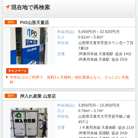
現在地で再検索
PiO山形天童店
屋内
料金(税込)
5,450円/月～32,920円/月
広さ
0.81m²～5.8m²
所在地
山形県天童市芳賀タウン北一丁目
7番18
交通
JR奥羽本線 天童南駅 徒歩 14分
JR奥羽本線 天童駅 徒歩 25分
半年以上のご利用で、賃料3ヶ月無料／他社乗換えなら、さらに2ヶ月無
料
押入れ産業 山形店
屋内
料金(税込)
3,850円/月～15,950円/月
広さ
0.78m²～3.7m²
所在地
山形県天童市大字芳賀字楯ノ城
457-1
交通
ＪＲ奥羽本線 天童南駅 徒歩 21分
JR奥羽本線 高擶駅 徒歩 24分