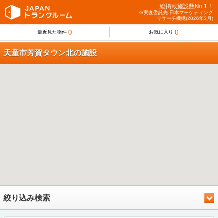
総掲載施設数No.1！
※実査委託先:日本マーケティング
リサーチ機構(2026年3月)
0
0
最近見た物件
お気に入り
天童市芳賀タウン北の施設
絞り込み検索